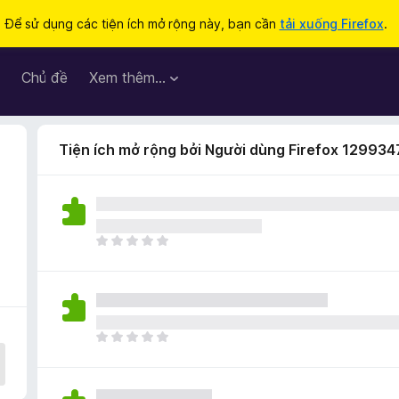
Để sử dụng các tiện ích mở rộng này, bạn cần
tải xuống Firefox
.
Chủ đề
Xem thêm…
Tiện ích mở rộng bởi Người dùng Firefox 129934
C
h
ư
a
c
ó
C
x
h
ế
ư
p
a