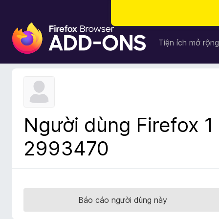
T
i
Tiện ích mở rộng
ệ
n
í
c
h
t
Người dùng Firefox 1
r
ì
2993470
n
h
d
u
y
Báo cáo người dùng này
ệ
t