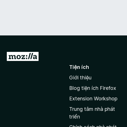
Đ
i
Tiện ích
đ
Giới thiệu
ế
n
Blog tiện ích Firefox
t
Extension Workshop
r
a
Trung tâm nhà phát
n
triển
g