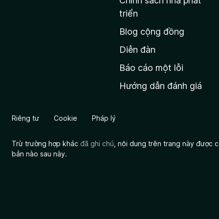
Chính sách nhà phát
c
triển
h
Blog cộng đồng
ủ
M
Diễn đàn
o
Báo cáo một lỗi
z
Hướng dẫn đánh giá
i
l
l
Riêng tư
Cookie
Pháp lý
a
Trừ trường hợp khác
đã ghi chú
, nội dung trên trang này được
bản nào sau này.