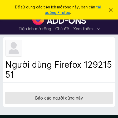
T
Đăng nhập
Để sử dụng các tiện ích mở rộng này, bạn cần
tải
B
ì
xuống Firefox
.
ỏ
T
m
q
i
u
k
a
ệ
Tiện ích mở rộng
Chủ đề
Xem thêm…
i
t
n
h
ế
ô
í
m
n
c
g
b
h
á
t
o
Người dùng Firefox 129215
n
r
à
51
ì
y
n
h
d
u
Báo cáo người dùng này
y
ệ
t