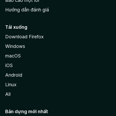
Báo cáo một lỗi
z
Hướng dẫn đánh giá
i
l
l
Tải xuống
a
Download Firefox
Windows
macOS
iOS
Android
Linux
All
Bản dựng mới nhất