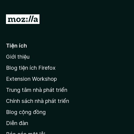
F
i
Đ
r
i
e
đ
f
o
ế
Tiện ích
x
n
Giới thiệu
t
r
Blog tiện ích Firefox
a
Extension Workshop
n
Trung tâm nhà phát triển
g
c
Chính sách nhà phát triển
h
Blog cộng đồng
ủ
M
Diễn đàn
o