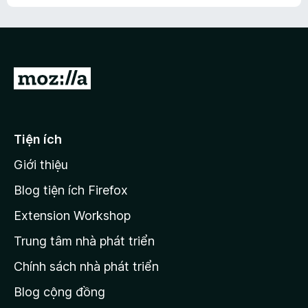
h
ế
n
ư
p
à
a
h
o
c
ạ
ó
n
x
Đ
g
ế
n
i
p
à
đ
h
o
ạ
ế
Tiện ích
n
n
g
Giới thiệu
t
n
r
à
Blog tiện ích Firefox
o
a
Extension Workshop
n
Trung tâm nhà phát triển
g
c
Chính sách nhà phát triển
h
Blog cộng đồng
ủ