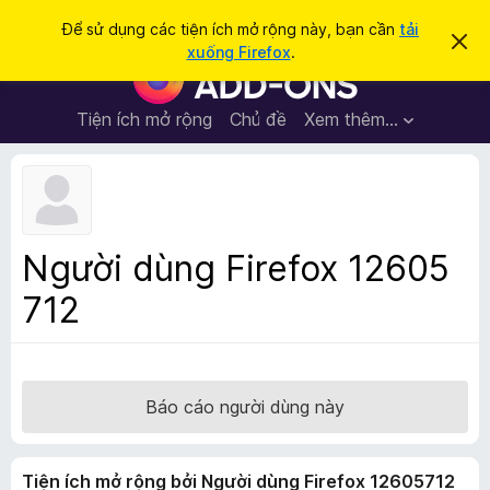
T
Đăng nhập
Để sử dụng các tiện ích mở rộng này, bạn cần
tải
B
ì
xuống Firefox
.
ỏ
T
m
q
i
u
k
a
ệ
Tiện ích mở rộng
Chủ đề
Xem thêm…
i
t
n
h
ế
ô
í
m
n
c
g
b
h
á
t
o
Người dùng Firefox 12605
n
r
à
712
ì
y
n
h
d
u
Báo cáo người dùng này
y
ệ
Tiện ích mở rộng bởi Người dùng Firefox 12605712
t