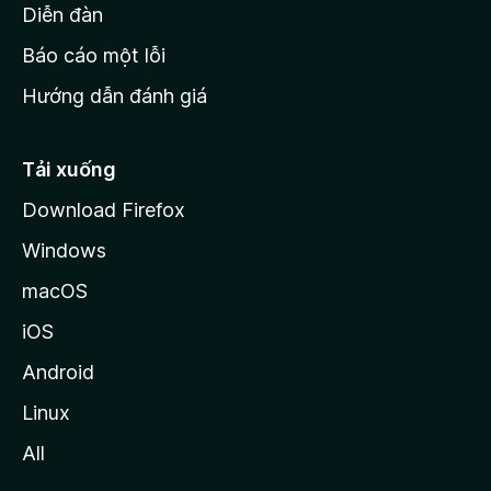
M
Diễn đàn
o
Báo cáo một lỗi
z
Hướng dẫn đánh giá
i
l
l
Tải xuống
a
Download Firefox
Windows
macOS
iOS
Android
Linux
All