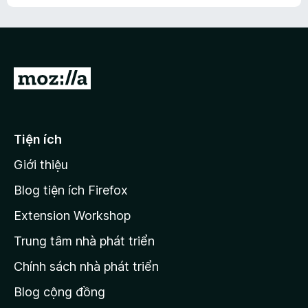
h
ế
n
ư
p
à
a
h
o
c
ạ
ó
n
x
Đ
g
ế
n
i
p
à
đ
h
o
ạ
ế
Tiện ích
n
n
g
Giới thiệu
t
n
r
à
Blog tiện ích Firefox
o
a
Extension Workshop
n
Trung tâm nhà phát triển
g
c
Chính sách nhà phát triển
h
Blog cộng đồng
ủ