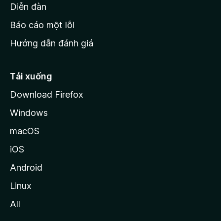
M
Diễn đàn
o
Báo cáo một lỗi
z
Hướng dẫn đánh giá
i
l
l
Tải xuống
a
Download Firefox
Windows
macOS
iOS
Android
Linux
All