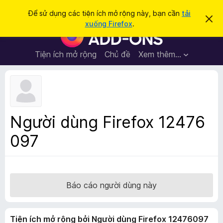
T
Đăng nhập
Để sử dụng các tiện ích mở rộng này, bạn cần
tải
B
ì
xuống Firefox
.
ỏ
T
m
q
i
u
k
a
ệ
Tiện ích mở rộng
Chủ đề
Xem thêm…
i
t
n
h
ế
ô
í
m
n
c
g
b
h
á
t
o
Người dùng Firefox 12476
n
r
à
097
ì
y
n
h
d
u
Báo cáo người dùng này
y
ệ
Tiện ích mở rộng bởi Người dùng Firefox 12476097
t