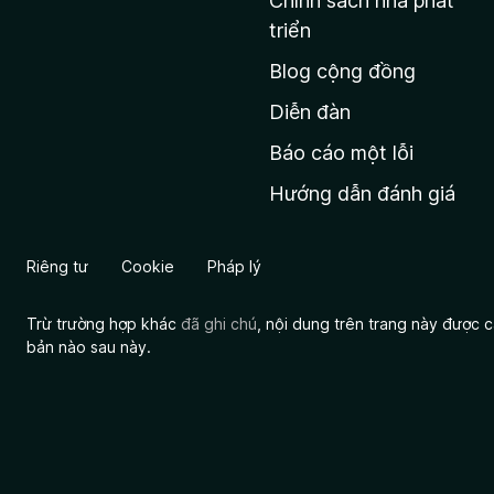
Chính sách nhà phát
c
triển
h
Blog cộng đồng
ủ
M
Diễn đàn
o
Báo cáo một lỗi
z
Hướng dẫn đánh giá
i
l
l
Riêng tư
Cookie
Pháp lý
a
Trừ trường hợp khác
đã ghi chú
, nội dung trên trang này được
bản nào sau này.