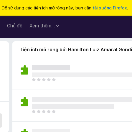
Để sử dụng các tiện ích mở rộng này, bạn cần
tải xuống Firefox
.
Chủ đề
Xem thêm…
Tiện ích mở rộng bởi Hamilton Luiz Amaral Gond
C
h
ư
a
c
ó
C
x
h
ế
ư
p
a