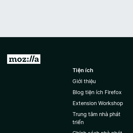
Đ
i
Tiện ích
đ
Giới thiệu
ế
n
Blog tiện ích Firefox
t
Extension Workshop
r
a
Trung tâm nhà phát
n
triển
g