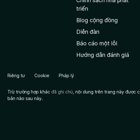
Chính sách nhà phát
c
triển
h
Blog cộng đồng
ủ
M
Diễn đàn
o
Báo cáo một lỗi
z
Hướng dẫn đánh giá
i
l
l
Riêng tư
Cookie
Pháp lý
a
Trừ trường hợp khác
đã ghi chú
, nội dung trên trang này được
bản nào sau này.