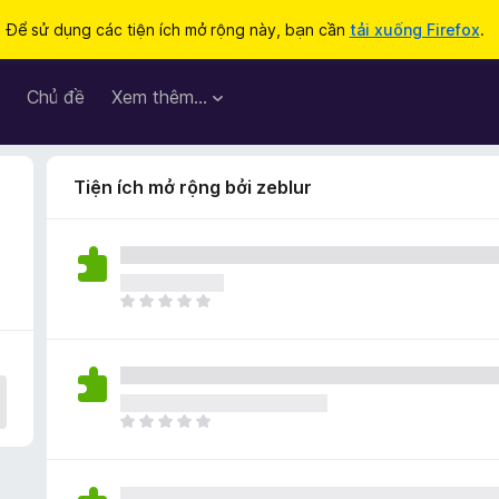
Để sử dụng các tiện ích mở rộng này, bạn cần
tải xuống Firefox
.
Chủ đề
Xem thêm…
Tiện ích mở rộng bởi zeblur
C
h
ư
a
c
ó
C
x
h
ế
ư
p
a