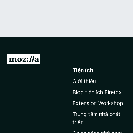
Đ
i
Tiện ích
đ
Giới thiệu
ế
n
Blog tiện ích Firefox
t
Extension Workshop
r
a
Trung tâm nhà phát
n
triển
g