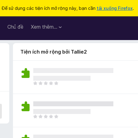
Để sử dụng các tiện ích mở rộng này, bạn cần
tải xuống Firefox
.
Chủ đề
Xem thêm…
Tiện ích mở rộng bởi Tallie2
C
h
ư
a
c
ó
C
x
h
ế
ư
p
a