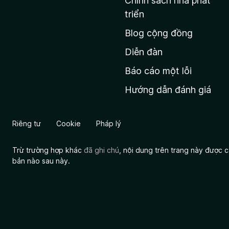
Chính sách nhà phát
c
triển
h
Blog cộng đồng
ủ
M
Diễn đàn
o
Báo cáo một lỗi
z
Hướng dẫn đánh giá
i
l
l
Riêng tư
Cookie
Pháp lý
a
Trừ trường hợp khác
đã ghi chú
, nội dung trên trang này được
bản nào sau này.