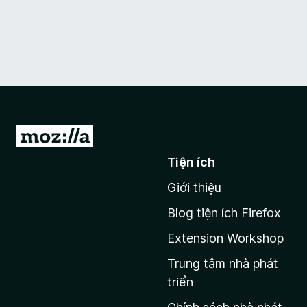
Đ
i
Tiện ích
đ
Giới thiệu
ế
n
Blog tiện ích Firefox
t
Extension Workshop
r
a
Trung tâm nhà phát
n
triển
g