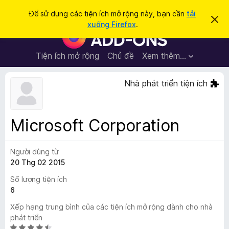
T
Đăng nhập
Để sử dụng các tiện ích mở rộng này, bạn cần
tải
B
ì
xuống Firefox
.
ỏ
T
m
q
i
u
k
a
ệ
Tiện ích mở rộng
Chủ đề
Xem thêm…
i
t
n
h
ế
ô
í
Nhà phát triển tiện ích
m
n
c
g
b
h
á
t
o
Microsoft Corporation
n
r
à
ì
y
Người dùng từ
n
20 Thg 02 2015
h
d
Số lượng tiện ích
u
6
y
Xếp hạng trung bình của các tiện ích mở rộng dành cho nhà
ệ
phát triển
t
X