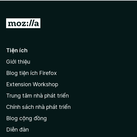
a
h
o
c
ạ
ó
n
x
Đ
g
ế
n
i
p
à
đ
h
o
ạ
ế
Tiện ích
n
n
g
Giới thiệu
t
n
r
à
Blog tiện ích Firefox
o
a
Extension Workshop
n
Trung tâm nhà phát triển
g
c
Chính sách nhà phát triển
h
Blog cộng đồng
ủ
M
Diễn đàn