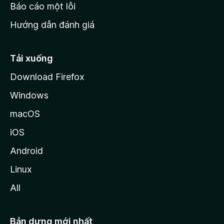
o
Báo cáo một lỗi
z
Hướng dẫn đánh giá
i
l
l
Tải xuống
a
Download Firefox
Windows
macOS
iOS
Android
Linux
All
Bản dựng mới nhất