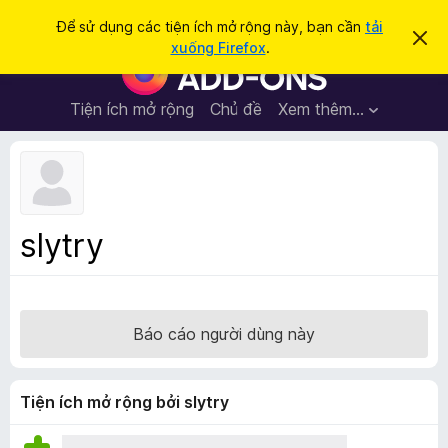
T
Đăng nhập
Để sử dụng các tiện ích mở rộng này, bạn cần
tải
B
ì
xuống Firefox
.
ỏ
T
m
q
i
u
k
a
ệ
Tiện ích mở rộng
Chủ đề
Xem thêm…
i
t
n
h
ế
ô
í
m
n
c
g
b
h
á
t
o
slytry
n
r
à
ì
y
n
h
Báo cáo người dùng này
d
u
y
Tiện ích mở rộng bởi slytry
ệ
t