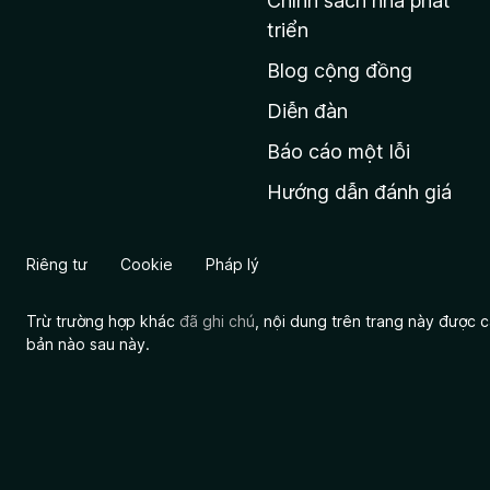
Chính sách nhà phát
c
triển
h
Blog cộng đồng
ủ
M
Diễn đàn
o
Báo cáo một lỗi
z
Hướng dẫn đánh giá
i
l
l
Riêng tư
Cookie
Pháp lý
a
Trừ trường hợp khác
đã ghi chú
, nội dung trên trang này được
bản nào sau này.