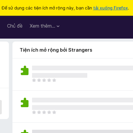
Để sử dụng các tiện ích mở rộng này, bạn cần
tải xuống Firefox
.
Chủ đề
Xem thêm…
Tiện ích mở rộng bởi Strangers
C
h
ư
a
c
ó
C
x
h
ế
ư
p
a