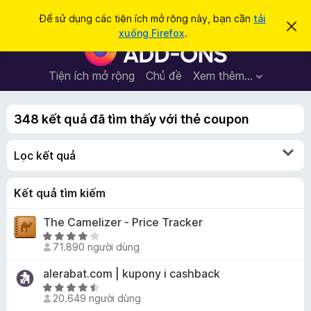
T
Đăng nhập
Để sử dụng các tiện ích mở rộng này, bạn cần
tải
B
ì
xuống Firefox
.
ỏ
T
m
q
i
u
k
a
ệ
Tiện ích mở rộng
Chủ đề
Xem thêm…
i
t
n
h
ế
ô
í
m
n
348 kết quả đã tìm thấy với thẻ coupon
c
g
b
h
á
Lọc kết quả
t
o
n
r
à
ì
Kết quả tìm kiếm
y
n
The Camelizer - Price Tracker
h
X
d
71.890 người dùng
ế
u
p
alerabat.com | kupony i cashback
y
h
X
ệ
ạ
20.649 người dùng
ế
t
n