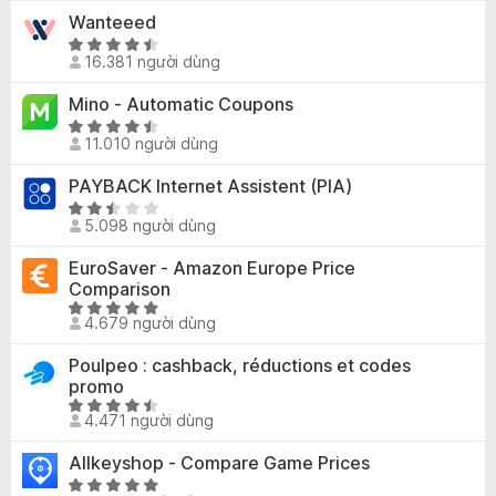
p
F
Wanteeed
g
h
i
3
X
ạ
16.381 người dùng
,
ế
r
n
8
p
e
Mino - Automatic Coupons
g
t
h
f
4
X
r
ạ
11.010 người dùng
,
o
ế
o
n
3
p
x
PAYBACK Internet Assistent (PIA)
n
g
t
h
g
4
X
r
ạ
5.098 người dùng
s
,
ế
o
n
ố
3
p
EuroSaver - Amazon Europe Price
n
g
5
t
h
Comparison
g
4
r
ạ
X
s
,
4.679 người dùng
o
n
ế
ố
6
n
g
p
5
t
Poulpeo : cashback, réductions et codes
g
2
h
r
promo
s
,
ạ
o
X
ố
5
4.471 người dùng
n
n
ế
5
t
g
g
p
Allkeyshop - Compare Game Prices
r
4
s
h
X
o