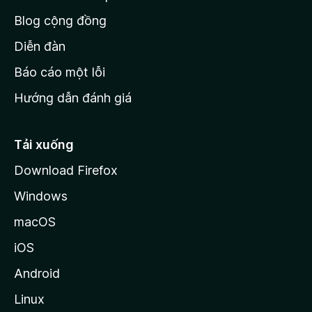
h
Blog cộng đồng
ủ
M
Diễn đàn
o
Báo cáo một lỗi
z
Hướng dẫn đánh giá
i
l
l
Tải xuống
a
Download Firefox
Windows
macOS
iOS
Android
Linux