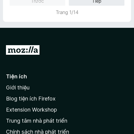
Trước
Tiếp
g
4
r
ạ
s
t
o
n
Trang 1/14
ố
r
n
g
5
o
g
4
n
s
,
g
ố
7
s
5
t
ố
Đ
r
5
o
i
n
đ
g
ế
s
Tiện ích
n
ố
Giới thiệu
5
t
r
Blog tiện ích Firefox
a
Extension Workshop
n
Trung tâm nhà phát triển
g
c
Chính sách nhà phát triển