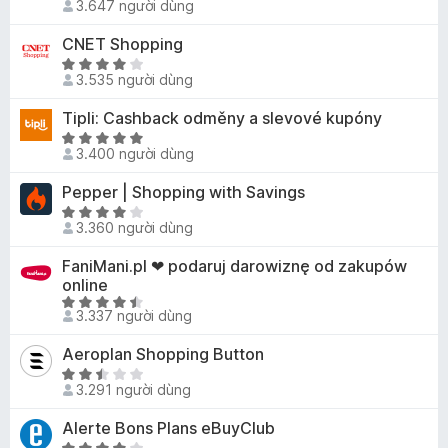
,
ố
ạ
3.647 người dùng
ế
n
8
5
n
p
g
t
CNET Shopping
g
h
s
r
X
4
ạ
ố
3.535 người dùng
o
ế
,
n
5
n
p
3
Tipli: Cashback odměny a slevové kupóny
g
g
h
t
4
X
s
ạ
r
3.400 người dùng
,
ế
ố
n
o
8
p
5
Pepper | Shopping with Savings
g
n
t
h
4
X
g
r
ạ
3.360 người dùng
,
ế
s
o
n
1
p
ố
FaniMani.pl ❤ podaruj darowiznę od zakupów
n
g
t
h
5
online
g
4
r
ạ
X
s
,
3.337 người dùng
o
n
ế
ố
8
n
g
p
5
t
Aeroplan Shopping Button
g
3
h
r
X
s
,
ạ
3.291 người dùng
o
ế
ố
8
n
n
p
5
t
Alerte Bons Plans eBuyClub
g
g
h
r