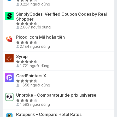
X
4
s
ạ
3.224 người dùng
o
ế
,
ố
n
n
p
3
5
SimplyCodes: Verified Coupon Codes by Real
g
g
h
t
Shopper
2
s
ạ
r
X
,
ố
2.667 người dùng
n
o
ế
5
5
g
n
p
t
Picodi.com Mã hoàn tiền
4
g
h
r
X
t
s
ạ
2.184 người dùng
o
ế
r
ố
n
n
p
o
5
Syrup
g
g
h
n
X
4
s
ạ
1.721 người dùng
g
ế
,
ố
n
s
p
5
5
CardPointers X
g
ố
h
t
4
X
5
ạ
r
1.658 người dùng
,
ế
n
o
7
p
Unbroke - Comparateur de prix universel
g
n
t
h
4
X
g
r
ạ
1.593 người dùng
,
ế
s
o
n
6
p
ố
Ratepunk - Compare Hotel Rates
n
g