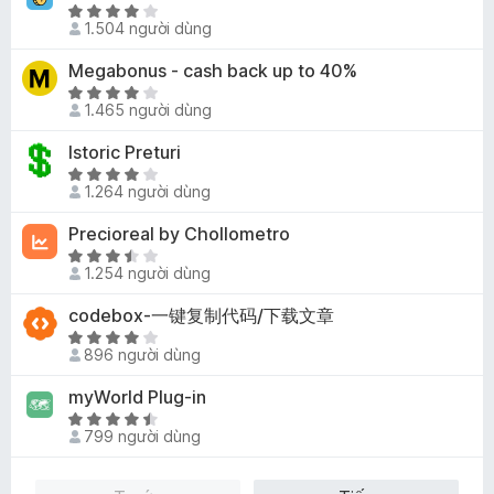
t
h
5
g
4
X
r
ạ
1.504 người dùng
s
,
ế
o
n
ố
5
p
Megabonus - cash back up to 40%
n
g
5
t
h
g
3
X
r
ạ
1.465 người dùng
s
,
ế
o
n
ố
9
p
Istoric Preturi
n
g
5
t
h
g
3
X
r
ạ
1.264 người dùng
s
,
ế
o
n
ố
8
p
Precioreal by Chollometro
n
g
5
t
h
g
4
X
r
ạ
1.254 người dùng
s
,
ế
o
n
ố
1
p
codebox-一键复制代码/下载文章
n
g
5
t
h
g
4
X
r
ạ
896 người dùng
s
,
ế
o
n
ố
2
p
myWorld Plug-in
n
g
5
t
h
g
3
X
r
ạ
799 người dùng
s
,
ế
o
n
ố
5
p
n
g
5
t
h