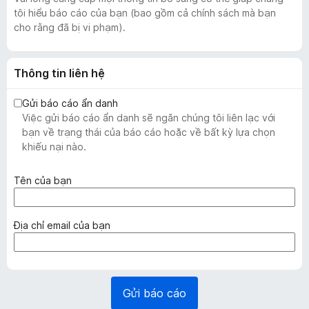
tôi hiểu báo cáo của bạn (bao gồm cả chính sách mà bạn
cho rằng đã bị vi phạm).
Thông tin liên hệ
Gửi báo cáo ẩn danh
Việc gửi báo cáo ẩn danh sẽ ngăn chúng tôi liên lạc với
bạn về trạng thái của báo cáo hoặc về bất kỳ lựa chọn
khiếu nại nào.
(
Tên của bạn
b
ắ
t
(
Địa chỉ email của bạn
b
b
u
ắ
ộ
t
c
b
Gửi báo cáo
)
u