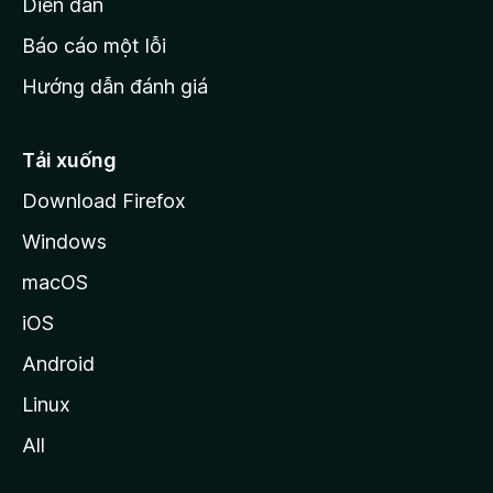
M
Diễn đàn
o
Báo cáo một lỗi
z
Hướng dẫn đánh giá
i
l
l
Tải xuống
a
Download Firefox
Windows
macOS
iOS
Android
Linux
All