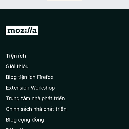
ộ
c
)
Đ
i
đ
ế
Tiện ích
n
Giới thiệu
t
r
Blog tiện ích Firefox
a
Extension Workshop
n
Trung tâm nhà phát triển
g
c
Chính sách nhà phát triển
h
Blog cộng đồng
ủ