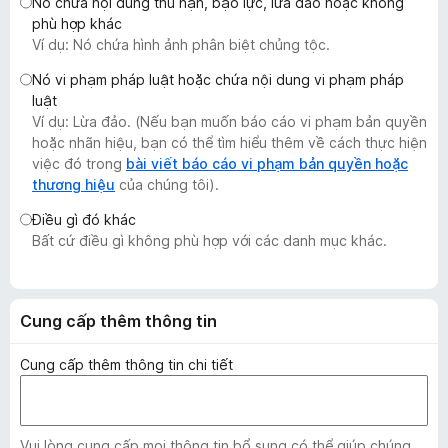
Nó chứa nội dung thù hận, bạo lực, lừa đảo hoặc không
F
phù hợp khác
i
Ví dụ: Nó chứa hình ảnh phân biệt chủng tộc.
r
Nó vi phạm pháp luật hoặc chứa nội dung vi phạm pháp
e
luật
f
Ví dụ: Lừa đảo. (Nếu bạn muốn báo cáo vi phạm bản quyền
o
hoặc nhãn hiệu, bạn có thể tìm hiểu thêm về cách thực hiện
x
việc đó trong
bài viết báo cáo vi phạm bản quyền hoặc
thương hiệu
của chúng tôi).
Điều gì đó khác
Bất cứ điều gì không phù hợp với các danh mục khác.
Cung cấp thêm thông tin
Cung cấp thêm thông tin chi tiết
Vui lòng cung cấp mọi thông tin bổ sung có thể giúp chúng