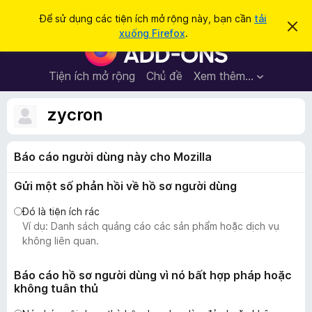
T
Đăng nhập
Để sử dụng các tiện ích mở rộng này, bạn cần
tải
B
ì
xuống Firefox
.
ỏ
T
m
q
i
u
k
a
ệ
Tiện ích mở rộng
Chủ đề
Xem thêm…
i
t
n
h
ế
ô
í
zycron
m
n
c
g
b
h
á
Báo cáo người dùng này cho Mozilla
t
o
n
r
à
Gửi một số phản hồi về hồ sơ người dùng
ì
y
n
Đó là tiện ích rác
h
Ví dụ: Danh sách quảng cáo các sản phẩm hoặc dịch vụ
d
không liên quan.
u
y
Báo cáo hồ sơ người dùng vì nó bất hợp pháp hoặc
không tuân thủ
ệ
t