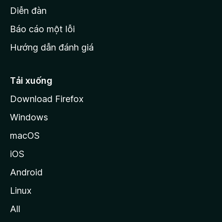
M
Diễn đàn
o
Báo cáo một lỗi
z
Hướng dẫn đánh giá
i
l
l
Tải xuống
a
Download Firefox
Windows
macOS
iOS
Android
Linux
All