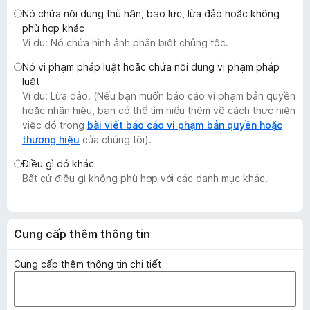
F
Nó chứa nội dung thù hận, bạo lực, lừa đảo hoặc không
phù hợp khác
i
Ví dụ: Nó chứa hình ảnh phân biệt chủng tộc.
r
e
Nó vi phạm pháp luật hoặc chứa nội dung vi phạm pháp
f
luật
o
Ví dụ: Lừa đảo. (Nếu bạn muốn báo cáo vi phạm bản quyền
hoặc nhãn hiệu, bạn có thể tìm hiểu thêm về cách thực hiện
x
việc đó trong
bài viết báo cáo vi phạm bản quyền hoặc
thương hiệu
của chúng tôi).
Điều gì đó khác
Bất cứ điều gì không phù hợp với các danh mục khác.
Cung cấp thêm thông tin
Cung cấp thêm thông tin chi tiết