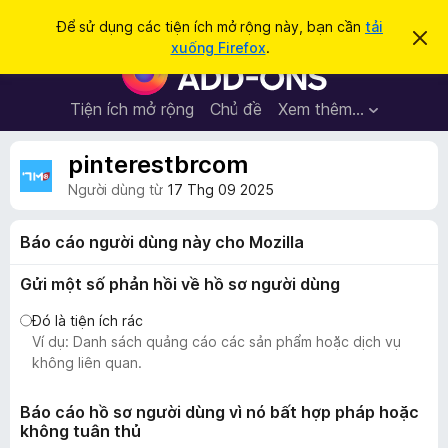
T
Đăng nhập
Để sử dụng các tiện ích mở rộng này, bạn cần
tải
B
ì
xuống Firefox
.
ỏ
T
m
q
i
u
k
a
ệ
Tiện ích mở rộng
Chủ đề
Xem thêm…
i
t
n
h
ế
ô
í
pinterestbrcom
m
n
c
g
Người dùng từ
17 Thg 09 2025
b
h
á
t
o
Báo cáo người dùng này cho Mozilla
n
r
à
ì
y
Gửi một số phản hồi về hồ sơ người dùng
n
Đó là tiện ích rác
h
Ví dụ: Danh sách quảng cáo các sản phẩm hoặc dịch vụ
d
không liên quan.
u
y
Báo cáo hồ sơ người dùng vì nó bất hợp pháp hoặc
ệ
không tuân thủ
t