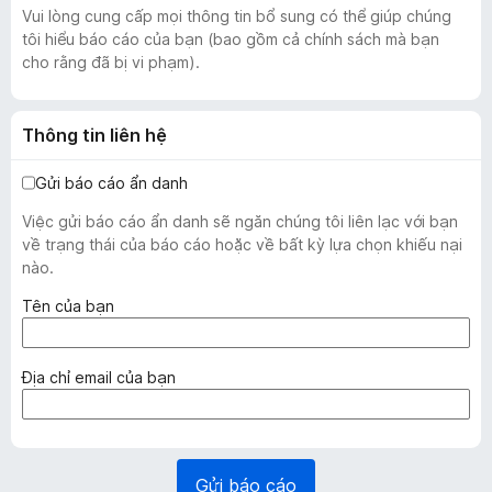
Vui lòng cung cấp mọi thông tin bổ sung có thể giúp chúng
tôi hiểu báo cáo của bạn (bao gồm cả chính sách mà bạn
cho rằng đã bị vi phạm).
Thông tin liên hệ
Gửi báo cáo ẩn danh
Việc gửi báo cáo ẩn danh sẽ ngăn chúng tôi liên lạc với bạn
về trạng thái của báo cáo hoặc về bất kỳ lựa chọn khiếu nại
nào.
(
Tên của bạn
b
ắ
t
(
Địa chỉ email của bạn
b
b
u
ắ
ộ
t
c
b
Gửi báo cáo
)
u