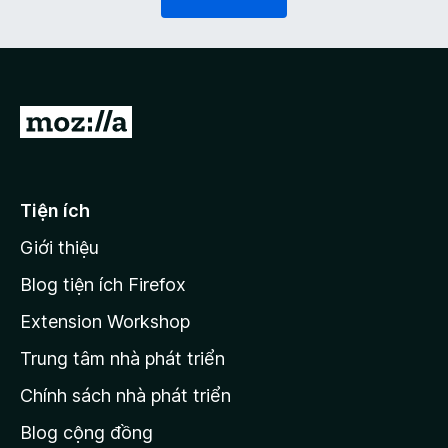
ộ
c
)
Đ
i
đ
ế
Tiện ích
n
Giới thiệu
t
r
Blog tiện ích Firefox
a
Extension Workshop
n
Trung tâm nhà phát triển
g
c
Chính sách nhà phát triển
h
Blog cộng đồng
ủ