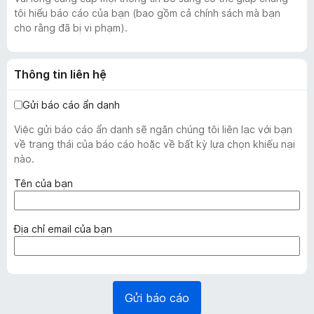
tôi hiểu báo cáo của bạn (bao gồm cả chính sách mà bạn
cho rằng đã bị vi phạm).
Thông tin liên hệ
Gửi báo cáo ẩn danh
Việc gửi báo cáo ẩn danh sẽ ngăn chúng tôi liên lạc với bạn
về trạng thái của báo cáo hoặc về bất kỳ lựa chọn khiếu nại
nào.
(
Tên của bạn
b
ắ
t
(
Địa chỉ email của bạn
b
b
u
ắ
ộ
t
c
b
Gửi báo cáo
)
u