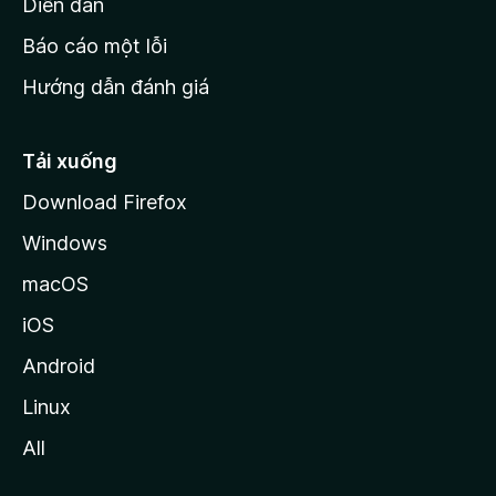
M
Diễn đàn
o
Báo cáo một lỗi
z
Hướng dẫn đánh giá
i
l
l
Tải xuống
a
Download Firefox
Windows
macOS
iOS
Android
Linux
All