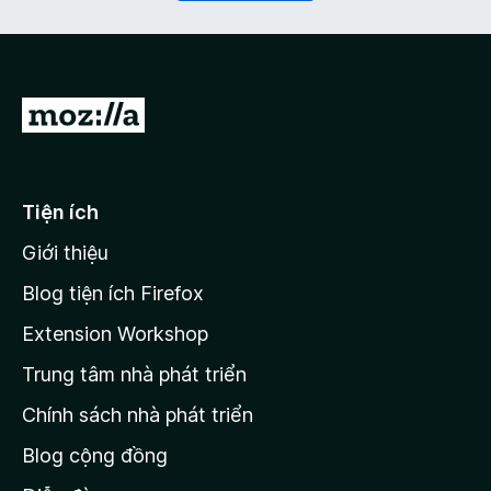
ộ
c
)
Đ
i
đ
ế
Tiện ích
n
Giới thiệu
t
r
Blog tiện ích Firefox
a
Extension Workshop
n
Trung tâm nhà phát triển
g
c
Chính sách nhà phát triển
h
Blog cộng đồng
ủ