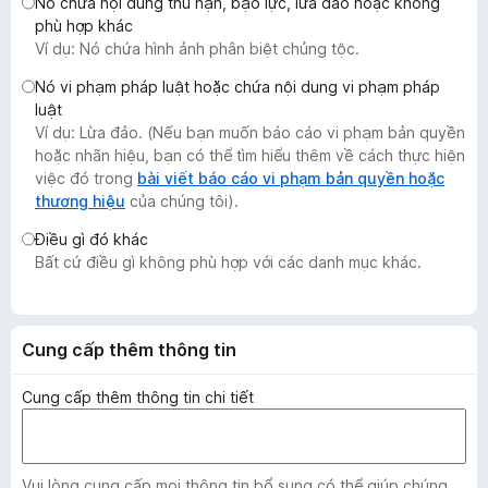
Nó chứa nội dung thù hận, bạo lực, lừa đảo hoặc không
F
phù hợp khác
i
Ví dụ: Nó chứa hình ảnh phân biệt chủng tộc.
r
Nó vi phạm pháp luật hoặc chứa nội dung vi phạm pháp
e
luật
f
Ví dụ: Lừa đảo. (Nếu bạn muốn báo cáo vi phạm bản quyền
o
hoặc nhãn hiệu, bạn có thể tìm hiểu thêm về cách thực hiện
x
việc đó trong
bài viết báo cáo vi phạm bản quyền hoặc
thương hiệu
của chúng tôi).
Điều gì đó khác
Bất cứ điều gì không phù hợp với các danh mục khác.
Cung cấp thêm thông tin
Cung cấp thêm thông tin chi tiết
Vui lòng cung cấp mọi thông tin bổ sung có thể giúp chúng