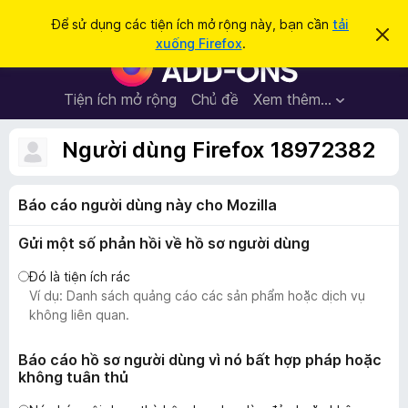
T
Đăng nhập
Để sử dụng các tiện ích mở rộng này, bạn cần
tải
B
ì
xuống Firefox
.
ỏ
T
m
q
i
u
k
a
ệ
Tiện ích mở rộng
Chủ đề
Xem thêm…
i
t
n
h
ế
ô
í
Người dùng Firefox 18972382
m
n
c
g
b
h
á
Báo cáo người dùng này cho Mozilla
t
o
n
r
à
Gửi một số phản hồi về hồ sơ người dùng
ì
y
n
Đó là tiện ích rác
h
Ví dụ: Danh sách quảng cáo các sản phẩm hoặc dịch vụ
d
không liên quan.
u
y
Báo cáo hồ sơ người dùng vì nó bất hợp pháp hoặc
không tuân thủ
ệ
t