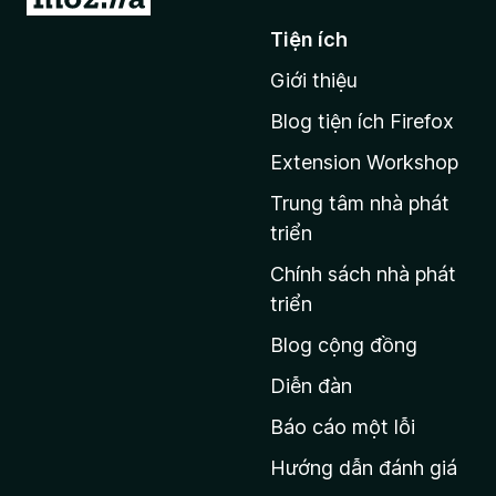
i
Tiện ích
đ
Giới thiệu
ế
n
Blog tiện ích Firefox
t
Extension Workshop
r
a
Trung tâm nhà phát
n
triển
g
Chính sách nhà phát
c
triển
h
Blog cộng đồng
ủ
M
Diễn đàn
o
Báo cáo một lỗi
z
Hướng dẫn đánh giá
i