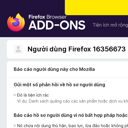
T
i
Tiện ích mở rộng
ệ
n
í
Người dùng Firefox 16356673
c
h
t
Báo cáo người dùng này cho Mozilla
r
ì
Gửi một số phản hồi về hồ sơ người dùng
n
h
Đó là tiện ích rác
d
Ví dụ: Danh sách quảng cáo các sản phẩm hoặc dịch vụ kh
u
y
Báo cáo hồ sơ người dùng vì nó bất hợp pháp hoặc
ệ
t
Nó chứa nội dung thù hận, bạo lực, lừa đảo hoặc không 