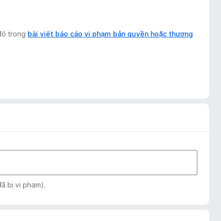
 đó trong
bài viết báo cáo vi phạm bản quyền hoặc thương
ã bị vi phạm).