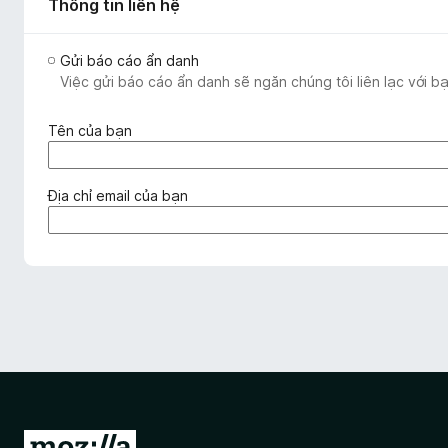
Thông tin liên hệ
Gửi báo cáo ẩn danh
Việc gửi báo cáo ẩn danh sẽ ngăn chúng tôi liên lạc với b
(
Tên của bạn
b
ắ
t
(
Địa chỉ email của bạn
b
b
u
ắ
ộ
t
c
b
)
u
ộ
c
)
Đ