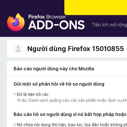
T
i
Tiện ích mở rộng
ệ
n
í
Người dùng Firefox 15010855
c
h
t
Báo cáo người dùng này cho Mozilla
r
ì
Gửi một số phản hồi về hồ sơ người dùng
n
h
Đó là tiện ích rác
d
Ví dụ: Danh sách quảng cáo các sản phẩm hoặc dịch vụ kh
u
y
Báo cáo hồ sơ người dùng vì nó bất hợp pháp hoặc
ệ
t
Nó chứa nội dung thù hận, bạo lực, lừa đảo hoặc không 