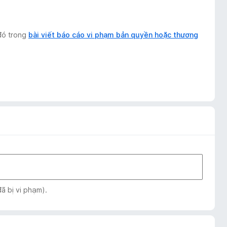
 đó trong
bài viết báo cáo vi phạm bản quyền hoặc thương
ã bị vi phạm).