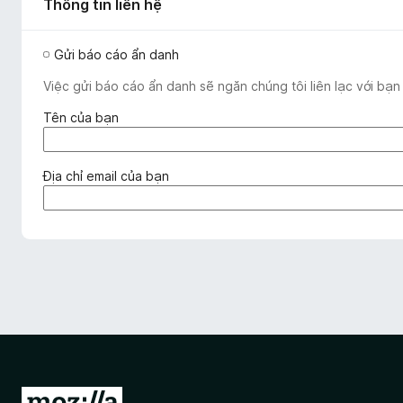
Thông tin liên hệ
Gửi báo cáo ẩn danh
Việc gửi báo cáo ẩn danh sẽ ngăn chúng tôi liên lạc với bạn
(
Tên của bạn
b
ắ
t
(
Địa chỉ email của bạn
b
b
u
ắ
ộ
t
c
b
)
u
ộ
c
)
Đ