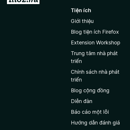
i
Tiện ích
đ
Giới thiệu
ế
n
Blog tiện ích Firefox
t
Extension Workshop
r
a
Trung tâm nhà phát
n
triển
g
Chính sách nhà phát
c
triển
h
Blog cộng đồng
ủ
M
Diễn đàn
o
Báo cáo một lỗi
z
Hướng dẫn đánh giá
i