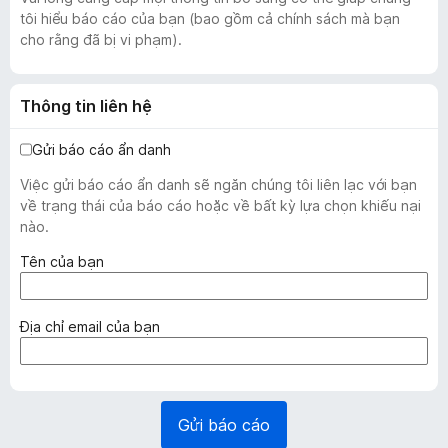
tôi hiểu báo cáo của bạn (bao gồm cả chính sách mà bạn
cho rằng đã bị vi phạm).
Thông tin liên hệ
Gửi báo cáo ẩn danh
Việc gửi báo cáo ẩn danh sẽ ngăn chúng tôi liên lạc với bạn
về trạng thái của báo cáo hoặc về bất kỳ lựa chọn khiếu nại
nào.
(
Tên của bạn
b
ắ
t
(
Địa chỉ email của bạn
b
b
u
ắ
ộ
t
c
b
Gửi báo cáo
)
u