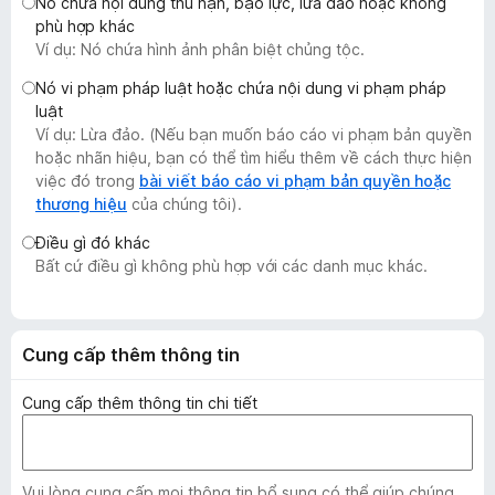
Nó chứa nội dung thù hận, bạo lực, lừa đảo hoặc không
F
phù hợp khác
i
Ví dụ: Nó chứa hình ảnh phân biệt chủng tộc.
r
Nó vi phạm pháp luật hoặc chứa nội dung vi phạm pháp
e
luật
f
Ví dụ: Lừa đảo. (Nếu bạn muốn báo cáo vi phạm bản quyền
o
hoặc nhãn hiệu, bạn có thể tìm hiểu thêm về cách thực hiện
x
việc đó trong
bài viết báo cáo vi phạm bản quyền hoặc
thương hiệu
của chúng tôi).
Điều gì đó khác
Bất cứ điều gì không phù hợp với các danh mục khác.
Cung cấp thêm thông tin
Cung cấp thêm thông tin chi tiết
Vui lòng cung cấp mọi thông tin bổ sung có thể giúp chúng