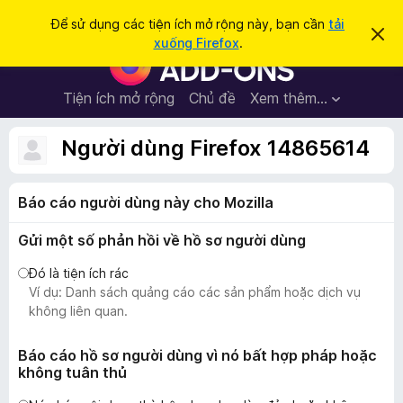
T
Đăng nhập
Để sử dụng các tiện ích mở rộng này, bạn cần
tải
B
ì
xuống Firefox
.
ỏ
T
m
q
i
u
k
a
ệ
Tiện ích mở rộng
Chủ đề
Xem thêm…
i
t
n
h
ế
ô
í
Người dùng Firefox 14865614
m
n
c
g
b
h
á
Báo cáo người dùng này cho Mozilla
t
o
n
r
à
Gửi một số phản hồi về hồ sơ người dùng
ì
y
n
Đó là tiện ích rác
h
Ví dụ: Danh sách quảng cáo các sản phẩm hoặc dịch vụ
d
không liên quan.
u
y
Báo cáo hồ sơ người dùng vì nó bất hợp pháp hoặc
không tuân thủ
ệ
t