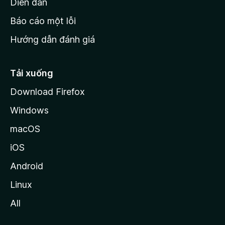
M
Diễn đàn
o
Báo cáo một lỗi
z
Hướng dẫn đánh giá
i
l
l
Tải xuống
a
Download Firefox
Windows
macOS
iOS
Android
Linux
All