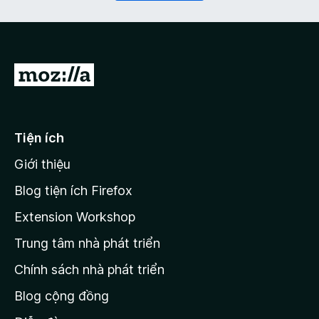
ộ
c
)
Đ
i
đ
ế
Tiện ích
n
Giới thiệu
t
r
Blog tiện ích Firefox
a
Extension Workshop
n
Trung tâm nhà phát triển
g
c
Chính sách nhà phát triển
h
Blog cộng đồng
ủ