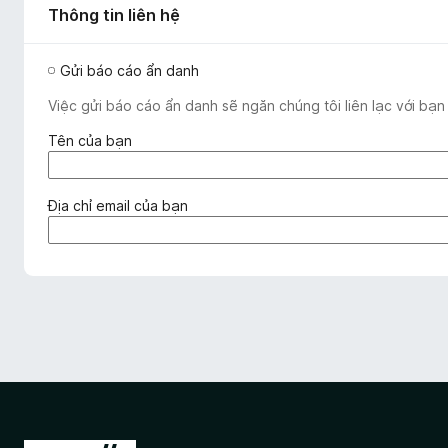
Thông tin liên hệ
Gửi báo cáo ẩn danh
Việc gửi báo cáo ẩn danh sẽ ngăn chúng tôi liên lạc với bạn
(
Tên của bạn
b
ắ
t
(
Địa chỉ email của bạn
b
b
u
ắ
ộ
t
c
b
)
u
ộ
c
)