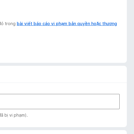
 đó trong
bài viết báo cáo vi phạm bản quyền hoặc thương
ã bị vi phạm).