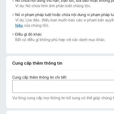
Nó chứa nội dung thù hận, bạo lực, lừa đảo hoặc không 
F
Ví dụ: Nó chứa hình ảnh phân biệt chủng tộc.
i
Nó vi phạm pháp luật hoặc chứa nội dung vi phạm pháp lu
r
Ví dụ: Lừa đảo. (Nếu bạn muốn báo cáo vi phạm bản quyền
e
hiệu
của chúng tôi).
f
Điều gì đó khác
o
Bất cứ điều gì không phù hợp với các danh mục khác.
x
Cung cấp thêm thông tin
Cung cấp thêm thông tin chi tiết
Vui lòng cung cấp mọi thông tin bổ sung có thể giúp chúng 