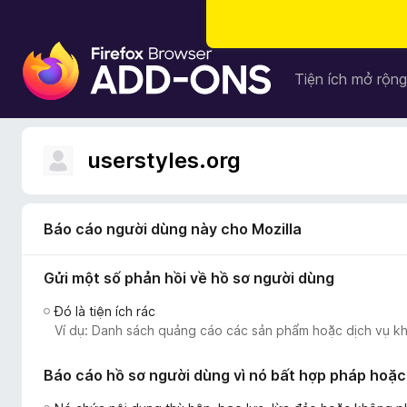
T
i
Tiện ích mở rộng
ệ
n
í
userstyles.org
c
h
t
r
Báo cáo người dùng này cho Mozilla
ì
n
Gửi một số phản hồi về hồ sơ người dùng
h
Đó là tiện ích rác
d
Ví dụ: Danh sách quảng cáo các sản phẩm hoặc dịch vụ kh
u
y
Báo cáo hồ sơ người dùng vì nó bất hợp pháp hoặc
ệ
t