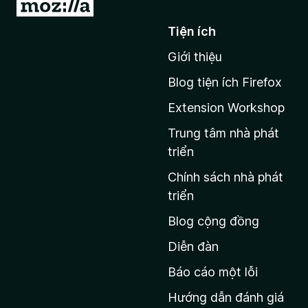
Đ
i
Tiện ích
đ
Giới thiệu
ế
n
Blog tiện ích Firefox
t
Extension Workshop
r
a
Trung tâm nhà phát
n
triển
g
Chính sách nhà phát
c
triển
h
Blog cộng đồng
ủ
M
Diễn đàn
o
Báo cáo một lỗi
z
Hướng dẫn đánh giá
i