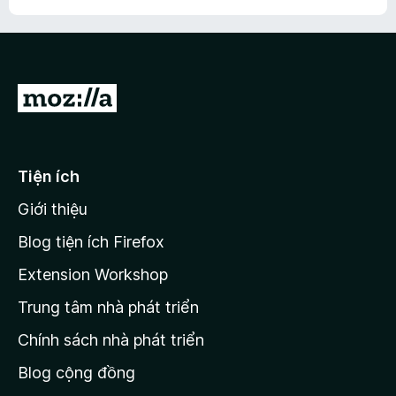
s
g
5
t
ố
4
r
5
,
o
6
n
t
g
Đ
r
s
o
i
ố
n
đ
5
g
ế
s
Tiện ích
n
ố
Giới thiệu
5
t
r
Blog tiện ích Firefox
a
Extension Workshop
n
Trung tâm nhà phát triển
g
c
Chính sách nhà phát triển
h
Blog cộng đồng
ủ