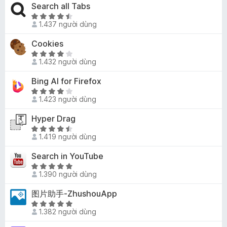
ố
8
p
Search all Tabs
n
g
5
t
h
g
4
X
r
ạ
1.437 người dùng
s
,
ế
o
n
ố
4
p
Cookies
n
g
5
t
h
g
4
X
r
ạ
1.432 người dùng
s
,
ế
o
n
ố
2
p
Bing AI for Firefox
n
g
5
t
h
g
4
X
r
ạ
1.423 người dùng
s
,
ế
o
n
ố
6
p
Hyper Drag
n
g
5
t
h
g
3
X
r
ạ
1.419 người dùng
s
,
ế
o
n
ố
8
p
Search in YouTube
n
g
5
t
h
g
3
X
r
ạ
1.390 người dùng
s
,
ế
o
n
ố
8
p
图片助手-ZhushouApp
n
g
5
t
h
g
4
X
r
ạ
1.382 người dùng
s
,
ế
o
n
ố
7
p