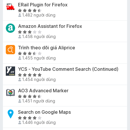
ố
r
p
ERail Plugin for Firefox
n
g
5
o
h
g
4
X
n
ạ
1.482 người dùng
s
,
ế
g
n
ố
1
p
Amazon Assistant for Firefox
s
g
5
t
h
ố
4
X
r
ạ
1.458 người dùng
5
,
ế
o
n
7
p
Trình theo dõi giá Aliprice
n
g
t
h
g
4
X
r
ạ
1.455 người dùng
s
,
ế
o
n
ố
6
p
YCS - YouTube Comment Search (Continued)
n
g
5
t
h
g
3
X
r
ạ
1.454 người dùng
s
,
ế
o
n
ố
2
p
AO3 Advanced Marker
n
g
5
t
h
g
3
X
r
ạ
1.451 người dùng
s
,
ế
o
n
ố
7
p
Search on Google Maps
n
g
5
t
h
g
4
X
r
ạ
1.446 người dùng
s
,
ế
o
n