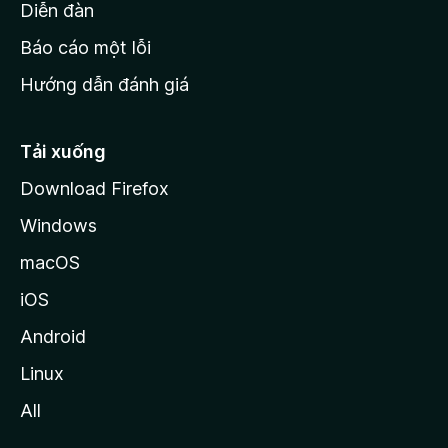
M
Diễn đàn
o
Báo cáo một lỗi
z
Hướng dẫn đánh giá
i
l
l
Tải xuống
a
Download Firefox
Windows
macOS
iOS
Android
Linux
All