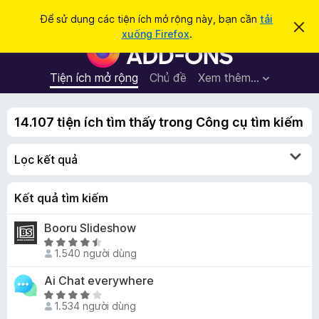
T
Đăng nhập
Để sử dụng các tiện ích mở rộng này, bạn cần
tải
B
ì
xuống Firefox
.
ỏ
T
m
q
i
u
k
a
ệ
Tiện ích mở rộng
Chủ đề
Xem thêm…
i
t
n
h
ế
ô
í
m
n
14.107 tiện ích tìm thấy trong Công cụ tìm kiếm
c
g
b
h
á
Lọc kết quả
t
o
n
r
à
ì
Kết quả tìm kiếm
y
n
Booru Slideshow
h
X
d
1.540 người dùng
ế
u
p
Ai Chat everywhere
y
h
X
ệ
ạ
1.534 người dùng
ế
t
n