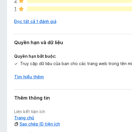
2
x
1
ế
p
Đọc tất cả 1 đánh giá
h
ạ
n
g
Quyền hạn và dữ liệu
n
à
Quyền hạn bắt buộc:
o
Truy cập dữ liệu của bạn cho các trang web trong tên 
Tìm hiểu thêm
Thêm thông tin
Liên kết tiện ích
Trang chủ
Sao chép ID tiện ích