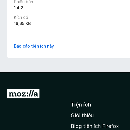
Phiên bản
1.4.2
Kích cỡ
16,65 KB
Báo cáo tiện ích này
Đ
i
Tiện ích
đ
Giới thiệu
ế
n
Blog tiện ích Firefox