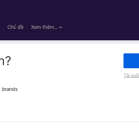
Chủ đề
Xem thêm…
m?
Tải xuố
d brands