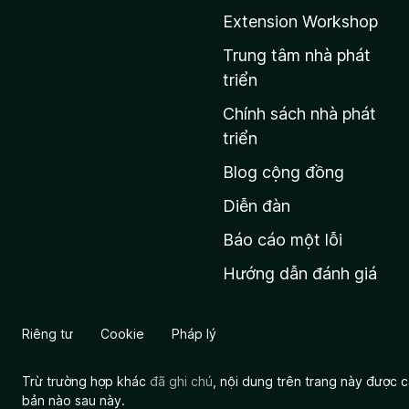
t
Extension Workshop
r
a
Trung tâm nhà phát
n
triển
g
Chính sách nhà phát
c
triển
h
Blog cộng đồng
ủ
M
Diễn đàn
o
Báo cáo một lỗi
z
Hướng dẫn đánh giá
i
l
l
Riêng tư
Cookie
Pháp lý
a
Trừ trường hợp khác
đã ghi chú
, nội dung trên trang này được
bản nào sau này.