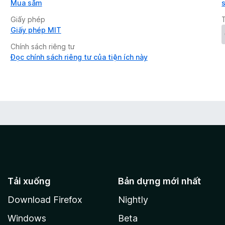
Mua sắm
Giấy phép
Giấy phép MIT
Chính sách riêng tư
Đọc chính sách riêng tư của tiện ích này
Tải xuống
Bản dựng mới nhất
Download Firefox
Nightly
Windows
Beta