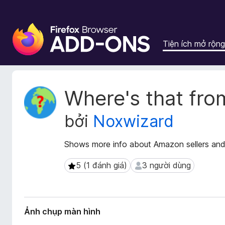
T
i
Tiện ích mở rộng
ệ
n
í
c
S
Where's that fro
h
i
ê
t
bởi
Noxwizard
u
r
d
ì
ữ
Shows more info about Amazon sellers an
n
l
h
i
5 (1 đánh giá)
3 người dùng
5 (1 đánh giá)
3 người dùng
d
ệ
u
u
m
y
ở
ệ
Ảnh chụp màn hình
r
t