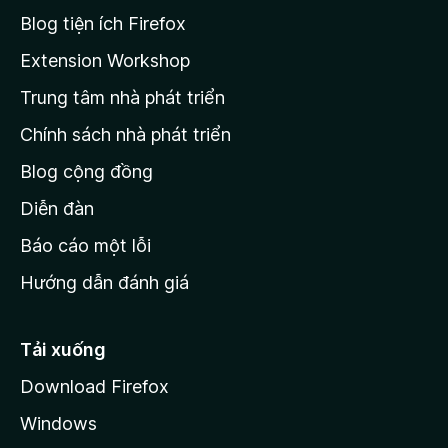
r
Blog tiện ích Firefox
a
Extension Workshop
n
Trung tâm nhà phát triển
g
c
Chính sách nhà phát triển
h
Blog cộng đồng
ủ
M
Diễn đàn
o
Báo cáo một lỗi
z
Hướng dẫn đánh giá
i
l
l
Tải xuống
a
Download Firefox
Windows