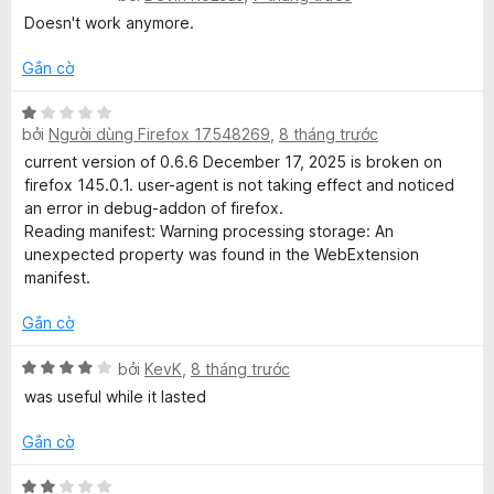
t
ế
n
ố
Doesn't work anymore.
r
p
g
5
o
h
s
Gắn cờ
n
ạ
ố
g
n
5
X
s
g
bởi
Người dùng Firefox 17548269
,
8 tháng trước
ế
ố
1
p
current version of 0.6.6 December 17, 2025 is broken on
5
t
h
firefox 145.0.1. user-agent is not taking effect and noticed
r
ạ
an error in debug-addon of firefox.
o
n
Reading manifest: Warning processing storage: An
n
g
unexpected property was found in the WebExtension
g
1
manifest.
s
t
ố
r
Gắn cờ
5
o
n
X
bởi
KevK
,
8 tháng trước
g
ế
was useful while it lasted
s
p
ố
h
Gắn cờ
5
ạ
n
X