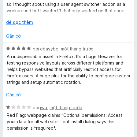
g
r
so I thought about using a user agent switcher addon as a
5
g
o
workaround but I wanted 1 that only worked on that page
t
n
somehow so the addons/scripts I have still work on the
r
M
g
để đọc thêm
watch pages & the 1 I had installed did not have any way to
e
o
ở
s
do that. I found this 1 which allows me to set that tab to load
n
r
ố
Gắn cờ
as an android so I can open the video results in a new tab &
n
g
ộ
5
achieve the goals I was after.
s
n
X
bởi
ebayybe
,
một tháng trước
Amazing & I may simply use this workaround forever
t
ố
g
ế
because it removed the shorts & other crap from the feed
An indispensable asset in Firefox. It’s a huge lifesaver for
5
p
for me lol.
testing responsive layouts across different platforms and
h
S
helps bypass websites that artificially restrict access for
ạ
Firefox users. A huge plus for the ability to configure custom
n
strings and setup automatic rotation.
w
g
5
Gắn cờ
i
t
r
X
bởi
jwq
,
một tháng trước
t
o
ế
Red Flag: webpage claims "Optional permissions: Access
n
p
your data for all web sites" but install dialog says this
g
h
c
permission is *required*.
s
ạ