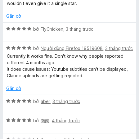
s
1
wouldn’t even give it a single star.
ố
t
5
r
Gắn cờ
o
n
X
bởi
FlyChicken
,
3 tháng trước
g
ế
s
p
ố
X
h
bởi
Người dùng Firefox 19519608
,
3 tháng trước
5
ế
ạ
Currently it works fine. Don't know why people reported
p
n
different 4 months ago.
h
g
It does cause issues: Youtube subtitles can't be displayed,
ạ
5
Claude uploads are getting rejected.
n
t
g
r
Gắn cờ
5
o
t
n
X
bởi
aber
,
3 tháng trước
r
g
ế
o
s
p
n
ố
X
h
bởi
肉肉
,
4 tháng trước
g
5
ế
ạ
s
p
n