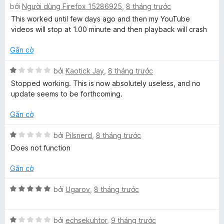
g
bởi
Người dùng Firefox 15286925
,
8 tháng trước
ế
4
p
This worked until few days ago and then my YouTube
t
h
videos will stop at 1.00 minute and then playback will crash
r
ạ
o
n
Gắn cờ
n
g
g
2
X
bởi
Kaotick Jay
,
8 tháng trước
s
t
ế
Stopped working. This is now absolutely useless, and no
ố
r
p
update seems to be forthcoming.
5
o
h
n
ạ
Gắn cờ
g
n
s
g
X
bởi
Pilsnerd
,
8 tháng trước
ố
1
ế
Does not function
5
t
p
r
h
Gắn cờ
o
ạ
n
n
X
bởi
Ugarov
,
8 tháng trước
g
g
ế
s
1
p
ố
t
X
h
bởi
echsekuhtor
,
9 tháng trước