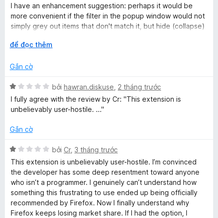
a
s
n
I have an enhancement suggestion: perhaps it would be
ố
g
more convenient if the filter in the popup window would not
5
g
5
simply grey out items that don't match it, but hide (collapse)
t
them, so that only what the user searches for is displayed.
r
M
để đọc thêm
e
o
ở
n
r
Gắn cờ
r
g
ộ
s
n
X
bởi
hawran.diskuse
,
2 tháng trước
ố
g
ế
I fully agree with the review by Cr: "This extension is
5
p
unbelievably user-hostile. ..."
h
ạ
Gắn cờ
n
g
X
bởi
Cr
,
3 tháng trước
1
ế
This extension is unbelievably user-hostile. I’m convinced
t
p
the developer has some deep resentment toward anyone
r
h
who isn’t a programmer. I genuinely can’t understand how
o
ạ
something this frustrating to use ended up being officially
n
n
recommended by Firefox. Now I finally understand why
g
g
Firefox keeps losing market share. If I had the option, I