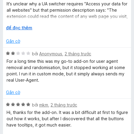
ố
n
It's unclear why a UA switcher requires "Access your data for
h
5
g
all websites" but that permission description says: "The
1
extension could read the content of any web page you visit,
e
t
as well as data you enter into those web pages, such as
r
M
để đọc thêm
usernames and passwords. This is used for password
r
o
ở
managers, shopping tools, ad blockers, etc. " A UA switcher
n
r
Gắn cờ
isn't any of those, so... why?
g
ộ
a
s
n
X
bởi
Anonymous
,
2 tháng trước
ố
g
ế
For a long time this was my go-to add-on for user agent
n
5
p
removal and randomisation, but it stopped working at some
h
point. I run it in custom mode, but it simply always sends my
d
ạ
real User-Agent.
n
M
g
Gắn cờ
2
t
X
a
bởi
mkm
,
2 tháng trước
r
ế
Hi, thanks for the add-on. It was a bit difficult at first to figure
o
p
out how it works, but after I discovered that all the buttons
n
n
h
have tooltips, it got much easier.
g
ạ