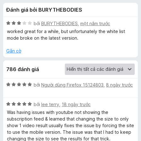
á
t
F
Đánh giá bởi BURYTHEBODIES
r
i
c
o
r
n
X
bởi
BURYTHEBODIES
,
một năm trước
e
h
g
ế
worked great for a while, but unfortunately the white list
f
s
p
mode broke on the latest version.
ố
h
o
o
5
ạ
x
Gắn cờ
n
U
g
786 đánh giá
3
s
t
r
X
bởi
Người dùng Firefox 15124803
,
8 ngày trước
o
e
ế
n
p
g
X
h
bởi
lee terry
,
18 ngày trước
r
s
ế
ạ
Was having issues with youtube not showing the
ố
p
n
subscription feed & learned that changing the size to only
-
5
h
g
show 1 video result usually fixes the issue by forcing the site
ạ
5
to use the mobile version. The issue was that I had to keep
A
n
t
changing the size to see the results for that trick.