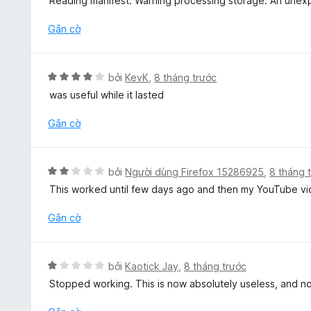
Reading manifest: Warning processing storage: An unex
o
ạ
n
n
Gắn cờ
g
g
s
1
ố
t
X
5
bởi
KevK
,
8 tháng trước
r
ế
was useful while it lasted
o
p
n
h
Gắn cờ
g
ạ
s
n
ố
g
X
5
bởi
Người dùng Firefox 15286925
,
8 tháng 
4
ế
This worked until few days ago and then my YouTube vide
t
p
r
h
Gắn cờ
o
ạ
n
n
g
g
X
s
bởi
Kaotick Jay
,
8 tháng trước
2
ế
ố
Stopped working. This is now absolutely useless, and n
t
p
5
r
h