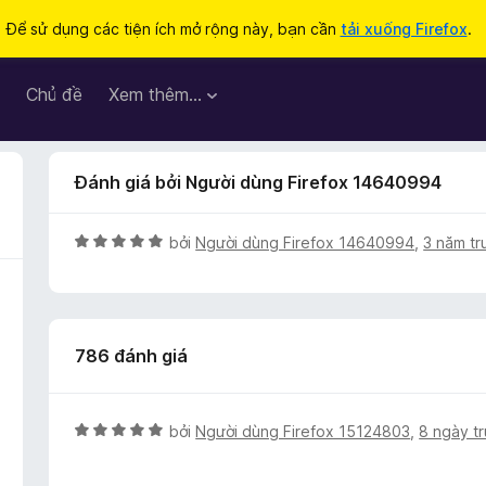
Để sử dụng các tiện ích mở rộng này, bạn cần
tải xuống Firefox
.
Chủ đề
Xem thêm…
Đánh giá bởi Người dùng Firefox 14640994
X
bởi
Người dùng Firefox 14640994
,
3 năm tr
ế
p
h
ạ
786 đánh giá
n
g
5
t
X
bởi
Người dùng Firefox 15124803
,
8 ngày t
r
ế
o
p