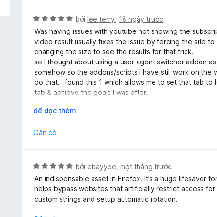
n
h
g
ạ
X
bởi
lee terry
,
18 ngày trước
s
n
ế
Was having issues with youtube not showing the subscrip
ố
g
p
video result usually fixes the issue by forcing the site t
5
5
h
changing the size to see the results for that trick.
t
ạ
so I thought about using a user agent switcher addon a
r
n
somehow so the addons/scripts I have still work on the w
o
g
do that. I found this 1 which allows me to set that tab to
n
5
tab & achieve the goals I was after.
g
t
Amazing & I may simply use this workaround forever beca
s
r
M
để đọc thêm
me lol.
ố
o
ở
5
n
r
Gắn cờ
g
ộ
s
n
ố
g
X
bởi
ebayybe
,
một tháng trước
5
ế
An indispensable asset in Firefox. It’s a huge lifesaver f
p
helps bypass websites that artificially restrict access for
h
custom strings and setup automatic rotation.
ạ
n