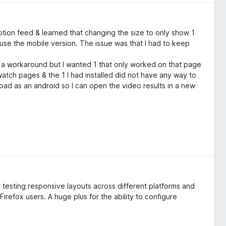
tion feed & learned that changing the size to only show 1
o use the mobile version. The issue was that I had to keep
s a workaround but I wanted 1 that only worked on that page
atch pages & the 1 I had installed did not have any way to
 load as an android so I can open the video results in a new
use it removed the shorts & other crap from the feed for
or testing responsive layouts across different platforms and
 Firefox users. A huge plus for the ability to configure