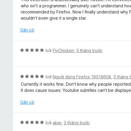
t
p
who isn’t a programmer. I genuinely can’t understand how
r
h
recommended by Firefox. Now I finally understand why Fir
o
ạ
wouldn’t even give it a single star.
n
n
g
g
Gắn cờ
s
1
ố
t
5
r
X
bởi
FlyChicken
,
3 tháng trước
o
ế
n
p
g
h
s
ạ
X
bởi
Người dùng Firefox 19519608
,
3 tháng 
ố
n
ế
5
Currently it works fine. Don't know why people reported
g
p
It does cause issues: Youtube subtitles can't be display
5
h
t
ạ
Gắn cờ
r
n
o
g
n
5
X
bởi
aber
,
3 tháng trước
g
t
ế
s