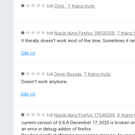
t
ạ
5
X
bởi
Chris
,
7 tháng trước
r
n
ế
o
g
p
n
4
h
g
t
ạ
X
bởi
Người dùng Firefox 19656329
,
7 tháng 
s
r
n
ế
ố
It literally doesn't work most of the time. Sometimes it r
o
g
p
5
n
1
h
Gắn cờ
g
t
ạ
s
r
n
ố
o
g
5
X
bởi
Devin Rozsas
,
7 tháng trước
n
1
ế
g
Doesn't work anymore.
t
p
s
r
h
Gắn cờ
ố
o
ạ
5
n
n
g
g
X
s
bởi
Người dùng Firefox 17548269
,
8 tháng 
1
ế
ố
current version of 0.6.6 December 17, 2025 is broken on 
t
p
5
an error in debug-addon of firefox.
r
h