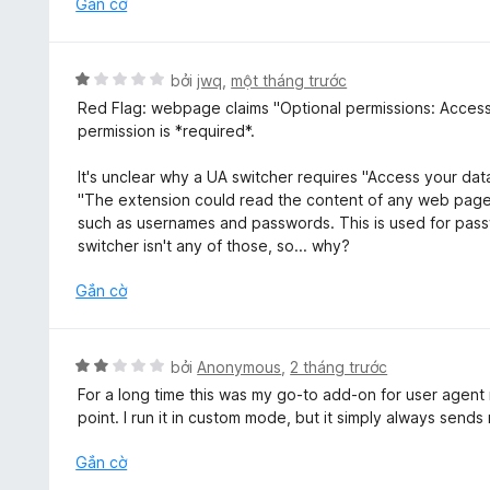
Gắn cờ
g
5
t
X
bởi
jwq
,
một tháng trước
r
ế
Red Flag: webpage claims "Optional permissions: Access yo
o
p
permission is *required*.
n
h
g
ạ
It's unclear why a UA switcher requires "Access your data
s
n
"The extension could read the content of any web page y
ố
g
such as usernames and passwords. This is used for pass
5
1
switcher isn't any of those, so... why?
t
r
Gắn cờ
o
n
g
X
bởi
Anonymous
,
2 tháng trước
s
ế
For a long time this was my go-to add-on for user agent
ố
p
point. I run it in custom mode, but it simply always send
5
h
ạ
Gắn cờ
n