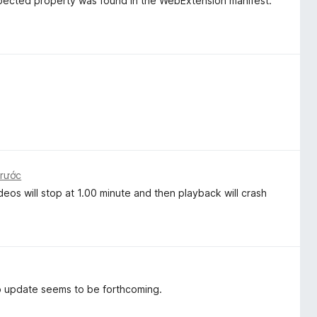
pected property was found in the WebExtension manifest.
trước
os will stop at 1.00 minute and then playback will crash
o update seems to be forthcoming.