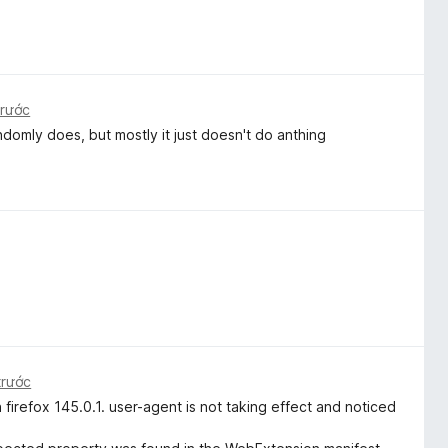
trước
andomly does, but mostly it just doesn't do anthing
trước
firefox 145.0.1. user-agent is not taking effect and noticed