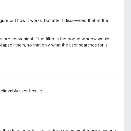
 figure out how it works, but after I discovered that all the
more convenient if the filter in the popup window would
ollapse) them, so that only what the user searches for is
lievably user-hostile. ..."
nced the developer has some deep resentment toward anyone