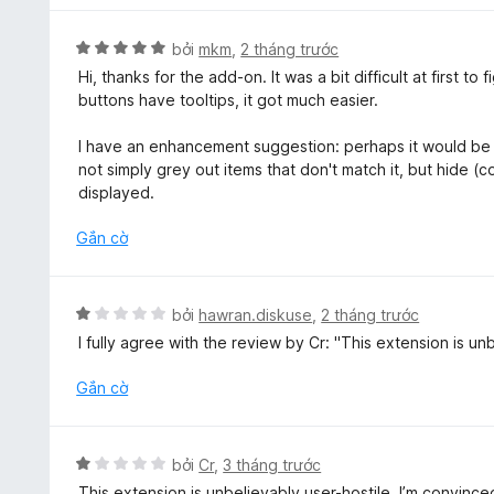
g
2
X
bởi
mkm
,
2 tháng trước
t
ế
Hi, thanks for the add-on. It was a bit difficult at first to
r
p
buttons have tooltips, it got much easier.
o
h
n
ạ
I have an enhancement suggestion: perhaps it would be 
g
n
not simply grey out items that don't match it, but hide (c
s
g
displayed.
ố
5
5
t
Gắn cờ
r
o
n
X
bởi
hawran.diskuse
,
2 tháng trước
g
ế
I fully agree with the review by Cr: "This extension is unbe
s
p
ố
h
Gắn cờ
5
ạ
n
g
X
bởi
Cr
,
3 tháng trước
1
ế
This extension is unbelievably user-hostile. I’m convi