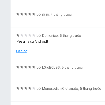
r
p
ố
o
h
5
n
ạ
X
bởi
肉肉
,
4 tháng trước
g
n
ế
s
g
p
ố
5
h
5
t
ạ
X
bởi
Domenico
,
5 tháng trước
r
n
ế
Pessima su Android!
o
g
p
n
5
h
Gắn cờ
g
t
ạ
s
r
n
ố
o
g
5
X
bởi
L0rdB0b96
,
5 tháng trước
n
1
ế
g
t
p
s
r
h
ố
o
ạ
5
X
bởi
MonosodiumGlutamate
,
5 tháng trước
n
n
ế
g
g
p
s
5
h
ố