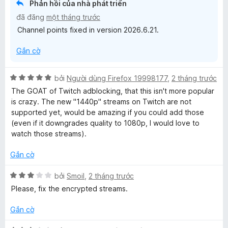
Phản hồi của nhà phát triển
5
o
đã đăng
một tháng trước
n
Channel points fixed in version 2026.6.21.
g
s
Gắn cờ
ố
5
X
bởi
Người dùng Firefox 19998177
,
2 tháng trước
ế
The GOAT of Twitch adblocking, that this isn't more popular
p
is crazy. The new "1440p" streams on Twitch are not
h
supported yet, would be amazing if you could add those
ạ
(even if it downgrades quality to 1080p, I would love to
n
watch those streams).
g
5
Gắn cờ
t
r
X
bởi
Smoil
,
2 tháng trước
o
ế
Please, fix the encrypted streams.
n
p
g
h
Gắn cờ
s
ạ
ố