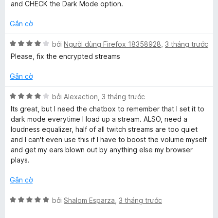
ạ
and CHECK the Dark Mode option.
ố
n
5
g
Gắn cờ
5
t
X
bởi
Người dùng Firefox 18358928
,
3 tháng trước
r
ế
Please, fix the encrypted streams
o
p
n
h
Gắn cờ
g
ạ
s
n
X
bởi
Alexaction
,
3 tháng trước
ố
g
ế
Its great, but I need the chatbox to remember that I set it to
5
4
p
dark mode everytime I load up a stream. ALSO, need a
t
h
loudness equalizer, half of all twitch streams are too quiet
r
ạ
and I can't even use this if I have to boost the volume myself
o
n
and get my ears blown out by anything else my browser
n
g
plays.
g
4
s
t
Gắn cờ
ố
r
5
o
X
bởi
Shalom Esparza
,
3 tháng trước
n
ế