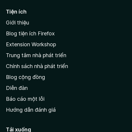
đ
5
ế
Tiện ích
n
Giới thiệu
t
r
Blog tiện ích Firefox
a
Extension Workshop
n
Trung tâm nhà phát triển
g
c
Chính sách nhà phát triển
h
Blog cộng đồng
ủ
M
Diễn đàn
o
Báo cáo một lỗi
z
Hướng dẫn đánh giá
i
l
l
Tải xuống