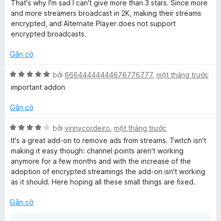
n
t
That's why I'm sad I can't give more than 3 stars. Since more
5
g
r
and more streamers broadcast in 2K, making their streams
3
o
encrypted, and Alternate Player does not support
t
n
encrypted broadcasts.
r
g
o
s
Gắn cờ
n
ố
g
5
X
bởi
66644444444676776777
,
một tháng trước
s
ế
important addon
ố
p
5
h
Gắn cờ
ạ
n
X
bởi
vinnycordeiro
,
một tháng trước
g
ế
It's a great add-on to remove ads from streams. Twitch isn't
5
p
making it easy though: channel points aren't working
t
h
anymore for a few months and with the increase of the
r
ạ
adoption of encrypted streamings the add-on isn't working
o
n
as it should. Here hoping all these small things are fixed.
n
g
g
4
Gắn cờ
s
t
ố
r