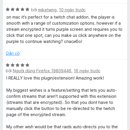
g
r
5
a
o
X
bởi
miketwng
,
10 ngày trước
t
n
ế
on mac it's perfect for a twitch chat addon. the player is
r
g
p
t
smooth with a range of customization options. however if a
o
s
h
stream encrypted it turns purple screen and requires you to
n
ố
ạ
click that one spot, can you make us click anywhere on the
e
g
5
n
purple to continue watching? спасибо!
s
g
P
ố
5
Gắn cờ
5
t
r
l
X
o
bởi
Người dùng Firefox 19809446
,
16 ngày trước
ế
n
p
I REALLY love this plugin/extension! Amazing work!
a
g
h
s
ạ
My biggest wishes is a feature/setting that lets you auto-
y
ố
n
confirm streams that aren't supported with this extension
5
g
(streams that are encrypted). So that you dont have to
e
5
manually click the button to be re-directed to the twitch
t
page of the encrypted stream.
r
r
o
My other wish would be that raids auto-directs you to the