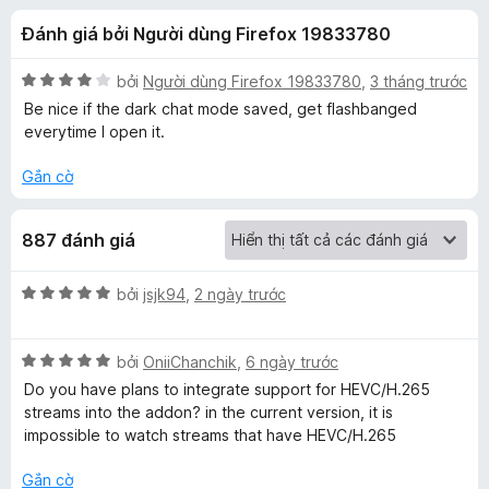
á
t
F
Đánh giá bởi Người dùng Firefox 19833780
r
i
c
o
r
n
X
bởi
Người dùng Firefox 19833780
,
3 tháng trước
e
h
g
ế
Be nice if the dark chat mode saved, get flashbanged
f
s
p
everytime I open it.
ố
h
o
o
5
ạ
x
Gắn cờ
n
A
g
887 đánh giá
4
l
t
r
X
bởi
jsjk94
,
2 ngày trước
o
t
ế
n
p
g
X
h
bởi
OniiChanchik
,
6 ngày trước
e
s
ế
ạ
Do you have plans to integrate support for HEVC/H.265
ố
p
n
streams into the addon? in the current version, it is
r
5
h
g
impossible to watch streams that have HEVC/H.265
ạ
5
n
n
t
Gắn cờ