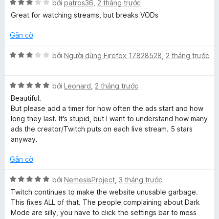
n
X
bởi
patros36
,
2 tháng trước
5
g
ế
Great for watching streams, but breaks VODs
3
p
t
h
Gắn cờ
r
ạ
o
n
X
bởi
Người dùng Firefox 17828528
,
2 tháng trước
n
g
ế
g
3
p
s
t
X
h
bởi
Leonard
,
2 tháng trước
ố
r
ế
ạ
Beautiful.
5
o
p
n
But please add a timer for how often the ads start and how
n
h
g
long they last. It's stupid, but I want to understand how many
g
ạ
3
ads the creator/Twitch puts on each live stream. 5 stars
s
n
t
anyway.
ố
g
r
5
5
o
Gắn cờ
t
n
r
g
X
bởi
NemesisProject
,
3 tháng trước
o
s
ế
Twitch continues to make the website unusable garbage.
n
ố
p
This fixes ALL of that. The people complaining about Dark
g
5
h
Mode are silly, you have to click the settings bar to mess
s