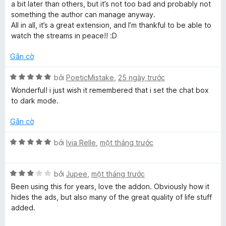
.
g
ạ
5
a bit later than others, but it’s not too bad and probably not
s
n
t
something the author can manage anyway.
ố
g
r
t
All in all, it’s a great extension, and I’m thankful to be able to
5
4
o
watch the streams in peace!! :D
t
n
v
r
g
Gắn cờ
o
s
n
ố
X
bởi
PoeticMistake
,
25 ngày trước
g
5
ế
Wonderful! i just wish it remembered that i set the chat box
s
p
to dark mode.
ố
h
5
ạ
Gắn cờ
n
g
X
bởi
Ivia Relle
,
một tháng trước
5
ế
t
p
r
X
h
bởi
Jupee
,
một tháng trước
o
ế
ạ
Been using this for years, love the addon. Obviously how it
n
p
n
hides the ads, but also many of the great quality of life stuff
g
h
g
added.
s
ạ
5
ố