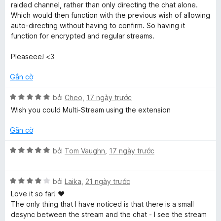
n
raided channel, rather than only directing the chat alone.
f
g
Which would then function with the previous wish of allowing
s
auto-directing without having to confirm. So having it
o
ố
function for encrypted and regular streams.
5
r
Pleaseee! <3
Gắn cờ
T
X
bởi
Cheo
,
17 ngày trước
w
ế
Wish you could Multi-Stream using the extension
p
i
h
Gắn cờ
ạ
n
t
X
bởi
Tom Vaughn
,
17 ngày trước
g
ế
5
p
c
t
X
h
bởi
Laika
,
21 ngày trước
r
ế
ạ
Love it so far! ♥
h
o
p
n
The only thing that I have noticed is that there is a small
n
h
g
desync between the stream and the chat - I see the stream