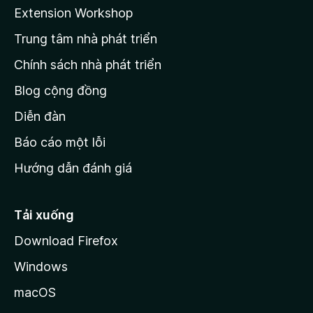
a
Extension Workshop
n
Trung tâm nhà phát triển
g
c
Chính sách nhà phát triển
h
Blog cộng đồng
ủ
M
Diễn đàn
o
Báo cáo một lỗi
z
Hướng dẫn đánh giá
i
l
l
Tải xuống
a
Download Firefox
Windows
macOS