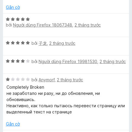
n
t
n
h
g
r
g
Gắn cờ
l
ạ
5
o
s
n
t
n
ố
X
e
g
r
bởi
Người dùng Firefox 18067348
,
2 tháng trước
g
5
ế
5
o
s
p
t
T
n
ố
h
X
r
bởi
子龙
,
2 tháng trước
g
5
ạ
ế
o
s
n
r
p
n
ố
g
X
h
bởi
Người dùng Firefox 19981530
,
2 tháng trước
g
5
5
a
ế
ạ
s
t
p
n
ố
r
X
n
h
bởi
Anymorf
,
2 tháng trước
g
5
o
ế
ạ
5
Completely Broken
n
p
n
t
не заработало ни разу, ни до обновления, ни
g
s
h
g
r
обновившись.
s
ạ
4
o
Неактивно, как только пытаюсь перевести страницу или
ố
l
n
t
n
выделенный текст на странице
5
g
r
g
a
1
o
s
Gắn cờ
t
n
ố