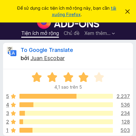
T
Đăng nhập
Để sử dụng các tiện ích mở rộng này, bạn cần
tải
B
ì
xuống Firefox
.
ỏ
T
m
q
i
u
k
a
ệ
Tiện ích mở rộng
Chủ đề
Xem thêm…
i
t
n
h
ế
ô
í
Đ
To Google Translate
m
n
c
g
bởi
Juan Escobar
b
h
á
á
t
o
n
X
r
n
à
ế
ì
y
4,1 sao trên 5
p
n
h
h
5
2.237
h
ạ
4
536
d
g
n
u
3
234
g
y
4
i
2
128
,
ệ
1
503
1
t