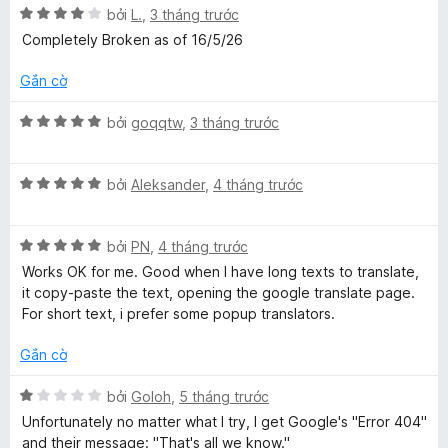
r
g
5
X
t
bởi
L.
,
3 tháng trước
o
s
ế
Completely Broken as of 16/5/26
n
ố
p
e
g
5
h
Gắn cờ
s
ạ
ố
n
X
bởi
goqqtw
,
3 tháng trước
5
g
ế
4
p
t
X
h
bởi
Aleksander
,
4 tháng trước
r
ế
ạ
o
p
n
n
X
h
bởi
PN
,
4 tháng trước
g
g
ế
ạ
5
Works OK for me. Good when I have long texts to translate,
s
p
n
t
it copy-paste the text, opening the google translate page.
ố
h
g
r
For short text, i prefer some popup translators.
5
ạ
5
o
n
t
n
Gắn cờ
g
r
g
5
o
s
X
bởi
Goloh
,
5 tháng trước
t
n
ố
ế
Unfortunately no matter what I try, I get Google's "Error 404"
r
g
5
p
and their message: "That's all we know."