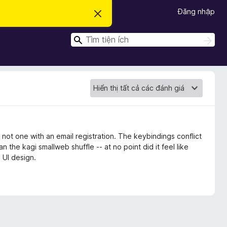
Đăng nhập
B
ỏ
q
T
u
T
a
ì
ì
t
m
m
h
k
ô
k
i
n
ế
i
g
m
b
ế
á
m
o
n
à
y
 not one with an email registration. The keybindings conflict
n the kagi smallweb shuffle -- at no point did it feel like
 UI design.