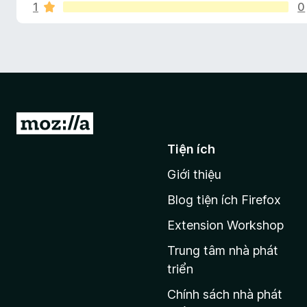
á
r
1
0
F
o
i
n
c
r
g
e
s
h
ố
f
5
o
o
x
Đ
T
i
Tiện ích
đ
i
Giới thiệu
ế
n
Blog tiện ích Firefox
m
t
Extension Workshop
r
e
a
Trung tâm nhà phát
W
n
triển
g
Chính sách nhà phát
c