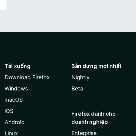
o
n
g
s
ố
5
Tải xuống
Bản dựng mới nhất
Download Firefox
Nightly
Windows
Beta
macOS
iOS
Firefox dành cho
doanh nghiệp
Android
Enterprise
Linux