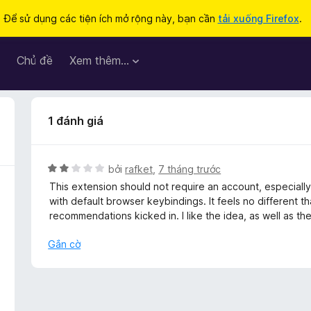
Để sử dụng các tiện ích mở rộng này, bạn cần
tải xuống Firefox
.
Chủ đề
Xem thêm…
1 đánh giá
X
bởi
rafket
,
7 tháng trước
ế
This extension should not require an account, especially
p
with default browser keybindings. It feels no different tha
h
recommendations kicked in. I like the idea, as well as the
ạ
n
Gắn cờ
g
2
t
r