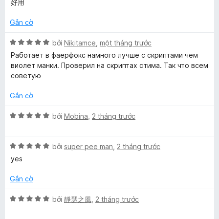
p
n
好用
r
s
h
g
o
ố
ạ
5
Gắn cờ
n
5
n
t
g
g
X
r
bởi
Nikitamce
,
một tháng trước
s
5
ế
o
ố
Работает в фаерфокс намного лучше с скриптами чем
t
p
n
5
виолет манки. Проверил на скриптах стима. Так что всем
r
h
g
советую
o
ạ
s
n
n
ố
Gắn cờ
g
g
5
s
5
X
bởi
Mobina
,
2 tháng trước
ố
t
ế
5
r
p
o
X
h
bởi
super pee man
,
2 tháng trước
n
ế
ạ
yes
g
p
n
s
h
g
Gắn cờ
ố
ạ
5
5
n
t
X
bởi
靜瑟之風
,
2 tháng trước
g
r
ế
5
o