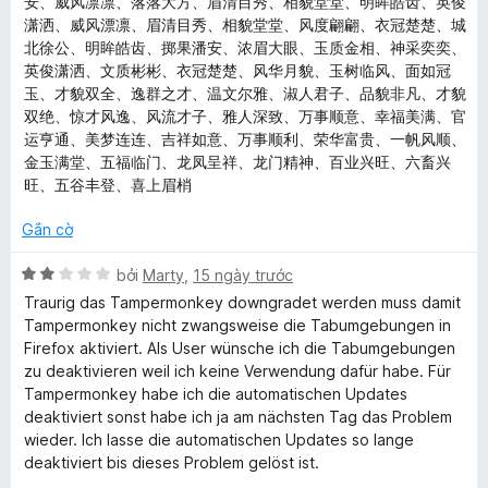
安、威风凛凛、落落大方、眉清目秀、相貌堂堂、明眸皓齿、英俊
5
潇洒、威风漂凛、眉清目秀、相貌堂堂、风度翩翩、衣冠楚楚、城
北徐公、明眸皓齿、掷果潘安、浓眉大眼、玉质金相、神采奕奕、
英俊潇洒、文质彬彬、衣冠楚楚、风华月貌、玉树临风、面如冠
玉、才貌双全、逸群之才、温文尔雅、淑人君子、品貌非凡、才貌
双绝、惊才风逸、风流才子、雅人深致、万事顺意、幸福美满、官
运亨通、美梦连连、吉祥如意、万事顺利、荣华富贵、一帆风顺、
金玉满堂、五福临门、龙凤呈祥、龙门精神、百业兴旺、六畜兴
旺、五谷丰登、喜上眉梢
Gắn cờ
X
bởi
Marty
,
15 ngày trước
ế
Traurig das Tampermonkey downgradet werden muss damit
p
Tampermonkey nicht zwangsweise die Tabumgebungen in
h
Firefox aktiviert. Als User wünsche ich die Tabumgebungen
ạ
zu deaktivieren weil ich keine Verwendung dafür habe. Für
n
Tampermonkey habe ich die automatischen Updates
g
deaktiviert sonst habe ich ja am nächsten Tag das Problem
2
wieder. Ich lasse die automatischen Updates so lange
t
deaktiviert bis dieses Problem gelöst ist.
r