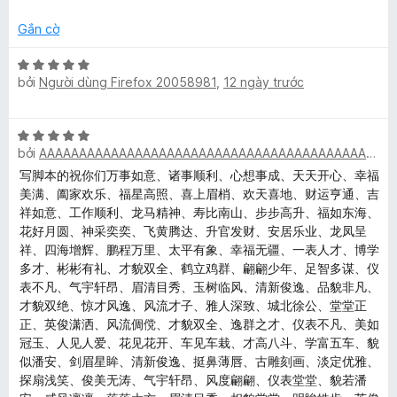
ạ
4
o
n
t
m
n
Gắn cờ
g
r
g
2
o
s
X
o
t
n
bởi
Người dùng Firefox 20058981
,
12 ngày trước
ố
ế
r
g
5
p
n
o
s
h
X
n
ố
ạ
bởi
AAAAAAAAAAAAAAAAAAAAAAAAAAAAAAAAAAAAAAAAAAAAAAAAAA
k
ế
g
5
n
p
s
写脚本的祝你们万事如意、诸事顺利、心想事成、天天开心、幸福
g
h
ố
美满、阖家欢乐、福星高照、喜上眉梢、欢天喜地、财运亨通、吉
5
e
ạ
5
祥如意、工作顺利、龙马精神、寿比南山、步步高升、福如东海、
t
n
花好月圆、神采奕奕、飞黄腾达、升官发财、安居乐业、龙凤呈
r
y
g
祥、四海增辉、鹏程万里、太平有象、幸福无疆、一表人才、博学
o
5
多才、彬彬有礼、才貌双全、鹤立鸡群、翩翩少年、足智多谋、仪
n
t
表不凡、气宇轩昂、眉清目秀、玉树临风、清新俊逸、品貌非凡、
g
r
才貌双绝、惊才风逸、风流才子、雅人深致、城北徐公、堂堂正
s
o
正、英俊潇洒、风流倜傥、才貌双全、逸群之才、仪表不凡、美如
ố
n
冠玉、人见人爱、花见花开、车见车栽、才高八斗、学富五车、貌
5
g
似潘安、剑眉星眸、清新俊逸、挺鼻薄唇、古雕刻画、淡定优雅、
s
探扇浅笑、俊美无涛、气宇轩昂、风度翩翩、仪表堂堂、貌若潘
ố