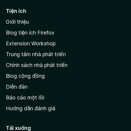
ế
Tiện ích
n
Giới thiệu
t
r
Blog tiện ích Firefox
a
Extension Workshop
n
Trung tâm nhà phát triển
g
c
Chính sách nhà phát triển
h
Blog cộng đồng
ủ
M
Diễn đàn
o
Báo cáo một lỗi
z
Hướng dẫn đánh giá
i
l
l
Tải xuống