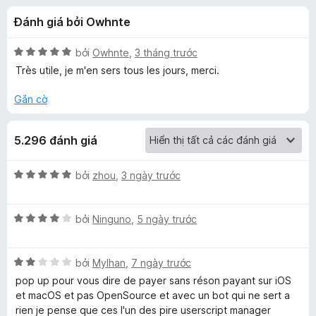
á
t
F
Đánh giá bởi Owhnte
r
i
c
o
r
n
X
bởi
Owhnte
,
3 tháng trước
e
h
g
ế
Très utile, je m'en sers tous les jours, merci.
f
s
p
ố
h
o
Gắn cờ
o
5
ạ
x
n
T
5.296 đánh giá
g
5
a
t
X
bởi
zhou
,
3 ngày trước
r
ế
o
m
p
n
X
h
bởi
Ninguno
,
5 ngày trước
g
ế
ạ
p
s
p
n
ố
X
h
bởi
Mylhan
,
7 ngày trước
g
e
5
ế
ạ
5
pop up pour vous dire de payer sans réson payant sur iOS
p
n
t
et macOS et pas OpenSource et avec un bot qui ne sert a
r
h
g
r
rien je pense que ces l'un des pire userscript manager