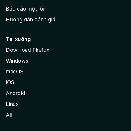
o
Báo cáo một lỗi
z
Hướng dẫn đánh giá
i
l
l
Tải xuống
a
Download Firefox
Windows
macOS
iOS
Android
Linux
All