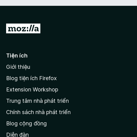
Đ
i
đ
ế
Tiện ích
n
Giới thiệu
t
r
Blog tiện ích Firefox
a
Extension Workshop
n
Trung tâm nhà phát triển
g
c
Chính sách nhà phát triển
h
Blog cộng đồng
ủ
M
Diễn đàn