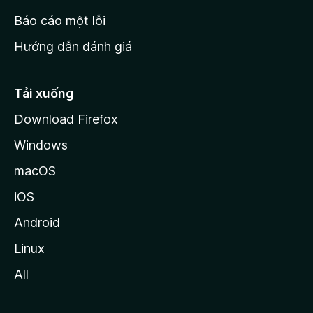
o
Báo cáo một lỗi
z
Hướng dẫn đánh giá
i
l
l
Tải xuống
a
Download Firefox
Windows
macOS
iOS
Android
Linux
All