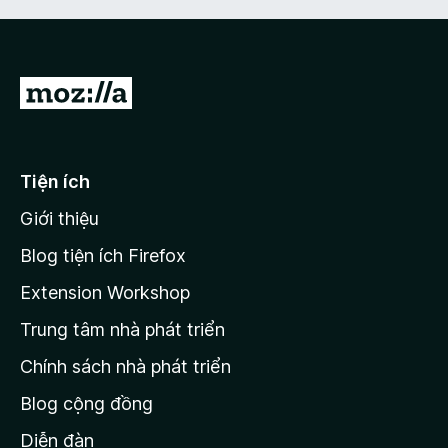
Đ
i
đ
ế
Tiện ích
n
Giới thiệu
t
r
Blog tiện ích Firefox
a
Extension Workshop
n
Trung tâm nhà phát triển
g
c
Chính sách nhà phát triển
h
Blog cộng đồng
ủ
M
Diễn đàn