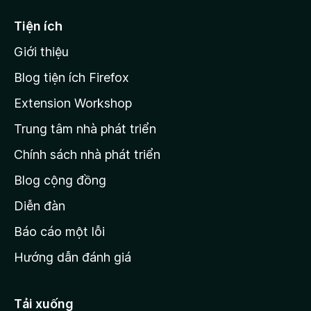
ế
Tiện ích
n
Giới thiệu
t
r
Blog tiện ích Firefox
a
Extension Workshop
n
Trung tâm nhà phát triển
g
c
Chính sách nhà phát triển
h
Blog cộng đồng
ủ
M
Diễn đàn
o
Báo cáo một lỗi
z
Hướng dẫn đánh giá
i
l
l
Tải xuống