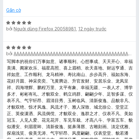
ạ
4
o
n
t
m
n
Gắn cờ
g
r
g
2
o
s
X
o
t
n
bởi
Người dùng Firefox 20058981
,
12 ngày trước
ố
ế
r
g
5
p
n
o
s
h
X
n
ố
ạ
bởi
AAAAAAAAAAAAAAAAAAAAAAAAAAAAAAAAAAAAAAAAAAAAAAAAAA
k
ế
g
5
n
p
s
写脚本的祝你们万事如意、诸事顺利、心想事成、天天开心、幸福
g
h
ố
美满、阖家欢乐、福星高照、喜上眉梢、欢天喜地、财运亨通、吉
5
e
ạ
5
祥如意、工作顺利、龙马精神、寿比南山、步步高升、福如东海、
t
n
花好月圆、神采奕奕、飞黄腾达、升官发财、安居乐业、龙凤呈
r
y
g
祥、四海增辉、鹏程万里、太平有象、幸福无疆、一表人才、博学
o
5
多才、彬彬有礼、才貌双全、鹤立鸡群、翩翩少年、足智多谋、仪
n
t
表不凡、气宇轩昂、眉清目秀、玉树临风、清新俊逸、品貌非凡、
g
r
才貌双绝、惊才风逸、风流才子、雅人深致、城北徐公、堂堂正
s
o
正、英俊潇洒、风流倜傥、才貌双全、逸群之才、仪表不凡、美如
ố
n
冠玉、人见人爱、花见花开、车见车栽、才高八斗、学富五车、貌
5
g
似潘安、剑眉星眸、清新俊逸、挺鼻薄唇、古雕刻画、淡定优雅、
s
探扇浅笑、俊美无涛、气宇轩昂、风度翩翩、仪表堂堂、貌若潘
ố