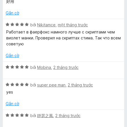
p
n
好用
r
s
h
g
o
ố
ạ
5
Gắn cờ
n
5
n
t
g
g
X
r
bởi
Nikitamce
,
một tháng trước
s
5
ế
o
ố
Работает в фаерфокс намного лучше с скриптами чем
t
p
n
5
виолет манки. Проверил на скриптах стима. Так что всем
r
h
g
советую
o
ạ
s
n
n
ố
Gắn cờ
g
g
5
s
5
X
bởi
Mobina
,
2 tháng trước
ố
t
ế
5
r
p
o
X
h
bởi
super pee man
,
2 tháng trước
n
ế
ạ
yes
g
p
n
s
h
g
Gắn cờ
ố
ạ
5
5
n
t
X
bởi
靜瑟之風
,
2 tháng trước
g
r
ế
5
o