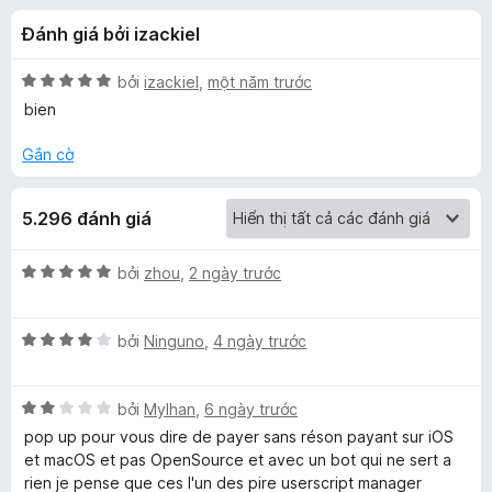
á
t
F
Đánh giá bởi izackiel
r
i
c
o
r
n
X
bởi
izackiel
,
một năm trước
e
h
g
ế
bien
f
s
p
ố
h
o
Gắn cờ
o
5
ạ
x
n
T
5.296 đánh giá
g
5
a
t
X
bởi
zhou
,
2 ngày trước
r
ế
o
m
p
n
X
h
bởi
Ninguno
,
4 ngày trước
g
ế
ạ
p
s
p
n
ố
X
h
bởi
Mylhan
,
6 ngày trước
g
e
5
ế
ạ
5
pop up pour vous dire de payer sans réson payant sur iOS
p
n
t
et macOS et pas OpenSource et avec un bot qui ne sert a
r
h
g
r
rien je pense que ces l'un des pire userscript manager