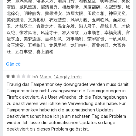
安、威风凛凛、落落大方、眉清目秀、相貌堂堂、明眸皓齿、英俊
5
潇洒、威风漂凛、眉清目秀、相貌堂堂、风度翩翩、衣冠楚楚、城
北徐公、明眸皓齿、掷果潘安、浓眉大眼、玉质金相、神采奕奕、
英俊潇洒、文质彬彬、衣冠楚楚、风华月貌、玉树临风、面如冠
玉、才貌双全、逸群之才、温文尔雅、淑人君子、品貌非凡、才貌
双绝、惊才风逸、风流才子、雅人深致、万事顺意、幸福美满、官
运亨通、美梦连连、吉祥如意、万事顺利、荣华富贵、一帆风顺、
金玉满堂、五福临门、龙凤呈祥、龙门精神、百业兴旺、六畜兴
旺、五谷丰登、喜上眉梢
Gắn cờ
X
bởi
Marty
,
14 ngày trước
ế
Traurig das Tampermonkey downgradet werden muss damit
p
Tampermonkey nicht zwangsweise die Tabumgebungen in
h
Firefox aktiviert. Als User wünsche ich die Tabumgebungen
ạ
zu deaktivieren weil ich keine Verwendung dafür habe. Für
n
Tampermonkey habe ich die automatischen Updates
g
deaktiviert sonst habe ich ja am nächsten Tag das Problem
2
wieder. Ich lasse die automatischen Updates so lange
t
deaktiviert bis dieses Problem gelöst ist.
r