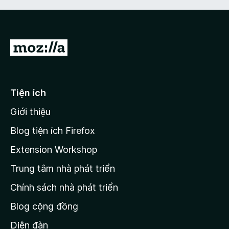
Đ
i
đ
ế
Tiện ích
n
Giới thiệu
t
r
Blog tiện ích Firefox
a
Extension Workshop
n
Trung tâm nhà phát triển
g
c
Chính sách nhà phát triển
h
Blog cộng đồng
ủ
M
Diễn đàn