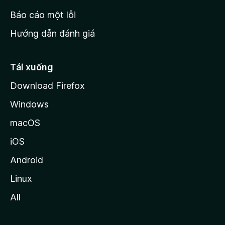
o
Báo cáo một lỗi
z
Hướng dẫn đánh giá
i
l
l
Tải xuống
a
Download Firefox
Windows
macOS
iOS
Android
Linux
All