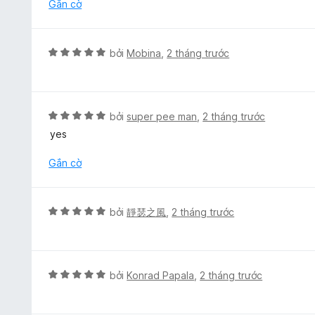
ạ
Gắn cờ
5
n
n
g
g
s
5
X
ố
bởi
Mobina
,
2 tháng trước
t
ế
5
r
p
o
h
n
ạ
X
bởi
super pee man
,
2 tháng trước
g
n
ế
s
yes
g
p
ố
5
h
Gắn cờ
5
t
ạ
r
n
o
g
X
bởi
靜瑟之風
,
2 tháng trước
n
5
ế
g
t
p
s
r
h
ố
o
ạ
5
X
bởi
Konrad Papala
,
2 tháng trước
n
n
ế
g
g
p
s
5