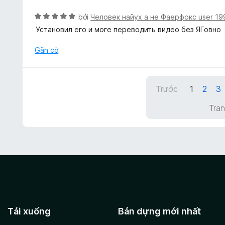
h
ố
t
ạ
5
X
bởi
Человек найух а не Фаерфокс user 1
r
n
ế
Установил его и моге переводить видео без ЯГовно
o
g
p
n
5
h
Gắn cờ
g
t
ạ
s
r
n
ố
o
g
5
n
Trước
1
2
3
5
g
t
Tran
s
r
ố
o
5
n
g
s
ố
5
Tải xuống
Bản dựng mới nhất