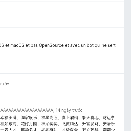
iOS et macOS et pas OpenSource et avec un bot qui ne sert
trước
AAAAAAAAAAAAAAAAAAAAA
,
14 ngày trước
、幸福美满、阖家欢乐、福星高照、喜上眉梢、欢天喜地、财运亨
、福如东海、花好月圆、神采奕奕、飞黄腾达、升官发财、安居乐
、一表人才、博学多才、彬彬有礼、才貌双全、鹤立鸡群、翩翩少