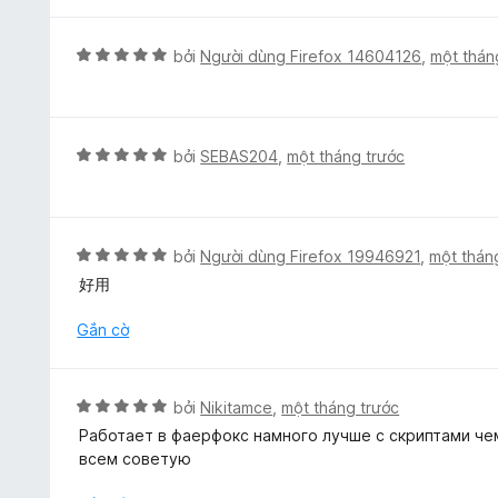
p
5
n
5
h
g
t
ạ
X
bởi
Người dùng Firefox 14604126
,
một thán
s
r
n
ế
ố
o
g
p
5
n
5
h
g
t
ạ
X
bởi
SEBAS204
,
một tháng trước
s
r
n
ế
ố
o
g
p
5
n
5
h
g
t
ạ
X
bởi
Người dùng Firefox 19946921
,
một thán
s
r
n
ế
ố
好用
o
g
p
5
n
5
h
Gắn cờ
g
t
ạ
s
r
n
ố
o
g
5
X
bởi
Nikitamce
,
một tháng trước
n
5
ế
g
Работает в фаерфокс намного лучше с скриптами чем
t
p
s
всем советую
r
h
ố
o