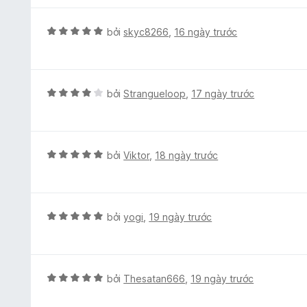
r
o
X
bởi
skyc8266
,
16 ngày trước
n
ế
g
p
s
h
ố
ạ
X
bởi
Strangueloop
,
17 ngày trước
5
n
ế
g
p
5
h
t
ạ
X
bởi
Viktor
,
18 ngày trước
r
n
ế
o
g
p
n
4
h
g
t
ạ
X
bởi
yogi
,
19 ngày trước
s
r
n
ế
ố
o
g
p
5
n
5
h
g
t
ạ
X
bởi
Thesatan666
,
19 ngày trước
s
r
n
ế
ố
o
g
p