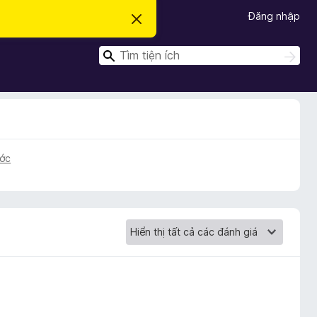
Đăng nhập
B
ỏ
q
T
u
T
a
ì
ì
t
m
m
h
k
ô
k
i
n
ế
i
g
m
b
ế
á
m
o
ước
n
à
y