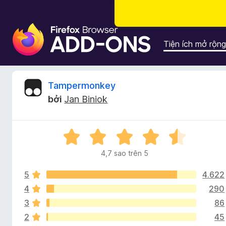
T
i
Tiện ích mở rộng
ệ
n
í
Đ
Tampermonkey
c
bởi
Jan Biniok
h
á
t
r
n
X
ì
ế
n
4,7 sao trên 5
h
p
h
h
d
5
4.622
ạ
g
u
n
4
290
g
y
3
86
i
4
ệ
2
45
,
t