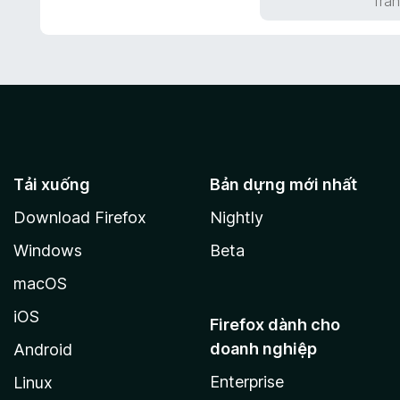
Tran
s
5
ố
t
5
r
o
n
g
s
ố
5
Tải xuống
Bản dựng mới nhất
Download Firefox
Nightly
Windows
Beta
macOS
iOS
Firefox dành cho
doanh nghiệp
Android
Enterprise
Linux