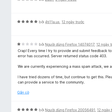
r
n
ế
ố
o
g
p
5
n
5
h
g
t
ạ
X
bởi
4ti11a.us
,
12 ngày trước
s
r
n
ế
ố
o
g
p
5
n
5
h
g
t
ạ
X
bởi
Người dùng Firefox 14074017
,
12 ngày 
s
r
n
ế
ố
Crap! Every time I try to provide and submit feedback t
o
g
p
5
error has occurred. Server returned status code 403.
n
5
h
g
t
ạ
We are currently experiencing a mass spam attack, we ar
s
r
n
ố
o
g
I have tried dozens of time, but continue to get this. 
5
n
1
can provide a service to the community.
g
t
s
r
Gắn cờ
ố
o
5
n
g
X
bởi
Người dùng Firefox 20056491
,
12 ngày 