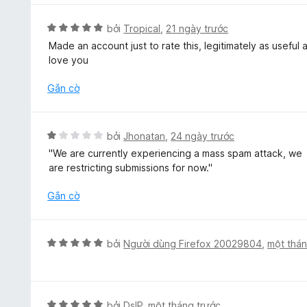
n
5
h
g
t
ạ
X
bởi
Tropical
,
21 ngày trước
s
r
n
ế
ố
Made an account just to rate this, legitimately as useful
o
g
p
5
love you
n
1
h
g
t
ạ
Gắn cờ
s
r
n
ố
o
g
5
n
5
X
bởi
Jhonatan
,
24 ngày trước
g
t
ế
s
''We are currently experiencing a mass spam attack, we
r
p
ố
are restricting submissions for now.''
o
h
5
n
ạ
Gắn cờ
g
n
s
g
ố
1
X
5
bởi
Người dùng Firefox 20029804
,
một thán
t
ế
r
p
o
h
n
ạ
X
bởi
DslP
,
một tháng trước