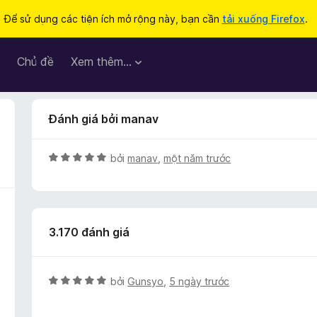
Để sử dụng các tiện ích mở rộng này, bạn cần
tải xuống Firefox
.
Chủ đề
Xem thêm…
Đánh giá bởi manav
X
bởi
manav
,
một năm trước
ế
p
h
ạ
3.170 đánh giá
n
g
5
t
X
bởi
Gunsyo
,
5 ngày trước
r
ế
o
p