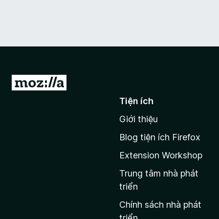
Đ
i
Tiện ích
đ
Giới thiệu
ế
n
Blog tiện ích Firefox
t
Extension Workshop
r
a
Trung tâm nhà phát
n
triển
g
Chính sách nhà phát
c
triển