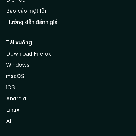
o
Báo cáo một lỗi
z
Hướng dẫn đánh giá
i
l
l
Tải xuống
a
Download Firefox
Windows
macOS
iOS
Android
Linux
All