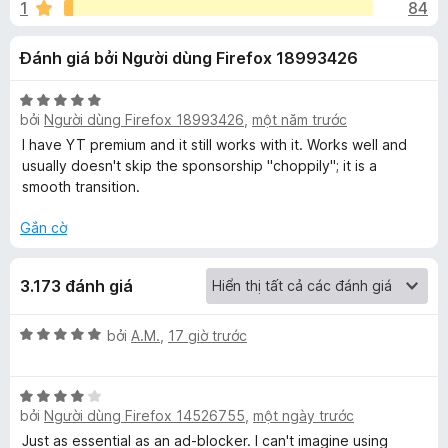
á
1
84
8
F
t
i
c
Đánh giá bởi Người dùng Firefox 18993426
r
r
o
e
h
n
X
f
bởi
Người dùng Firefox 18993426
,
một năm trước
g
ế
o
o
s
p
I have YT premium and it still works with it. Works well and
x
ố
h
usually doesn't skip the sponsorship "choppily"; it is a
5
ạ
smooth transition.
S
n
g
Gắn cờ
p
5
t
3.173 đánh giá
o
r
o
n
n
X
bởi
A.M.
,
17 giờ trước
g
ế
s
p
s
ố
X
h
5
bởi
Người dùng Firefox 14526755
,
một ngày trước
ế
ạ
o
p
n
Just as essential as an ad-blocker. I can't imagine using