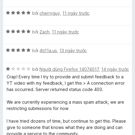
n
ố
p
n
i
g
5
h
g
X
bởi
cherryguy
,
11 ngày trước
s
ạ
5
p
ế
ố
n
t
p
5
g
r
X
h
bởi
Zach
,
11 ngày trước
5
S
o
ế
ạ
t
n
p
n
r
g
p
X
h
bởi
4ti11a.us
,
13 ngày trước
g
o
s
ế
ạ
5
n
ố
o
p
n
t
g
5
X
h
bởi
Người dùng Firefox 14074017
,
14 ngày trước
g
r
s
ế
ạ
5
o
n
Crap! Every time I try to provide and submit feedback to a
ố
p
n
t
n
YT video with my feedback, I get this > A connection error
5
h
g
r
g
has occurred. Server returned status code 403.
s
ạ
5
o
s
n
t
n
ố
We are currently experiencing a mass spam attack, we are
o
g
r
g
5
restricting submissions for now
1
o
s
t
n
r
ố
I have tried dozens of time, but continue to get this. Please
r
g
5
give to someone that knows what they are doing and can
o
s
provide a service to the community.