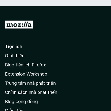
t
g
r
s
o
ố
n
5
Đ
g
i
s
ố
đ
5
ế
Tiện ích
n
Giới thiệu
t
r
Blog tiện ích Firefox
a
Extension Workshop
n
Trung tâm nhà phát triển
g
c
Chính sách nhà phát triển
h
Blog cộng đồng
ủ
M
Diễn đàn