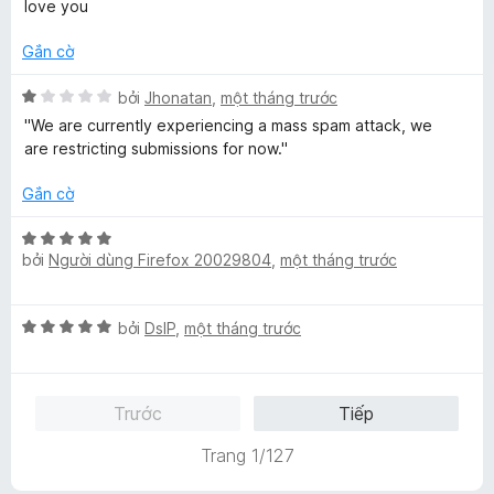
h
1
o
love you
ố
ạ
t
n
5
n
r
Gắn cờ
g
g
o
s
5
X
n
bởi
Jhonatan
,
một tháng trước
ố
t
ế
g
5
''We are currently experiencing a mass spam attack, we
r
p
s
are restricting submissions for now.''
o
h
ố
n
ạ
5
Gắn cờ
g
n
s
g
X
ố
1
bởi
Người dùng Firefox 20029804
,
một tháng trước
ế
5
t
p
r
h
X
o
bởi
DslP
,
một tháng trước
ạ
ế
n
n
p
g
g
h
s
5
Trước
Tiếp
ạ
ố
t
n
5
r
Trang 1/127
g
o
5
n