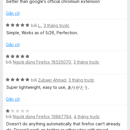
ạ
better than google's official chromium extension
ố
p
n
5
h
g
Gắn cờ
ạ
5
n
t
X
bởi
L.
,
3 tháng trước
g
r
ế
Simple, Works as of 5/26, Perfection.
5
o
p
t
n
h
Gắn cờ
r
g
ạ
o
s
n
X
n
ố
g
bởi
Người dùng Firefox 18535070
,
3 tháng trước
ế
g
5
5
p
s
t
h
ố
X
r
bởi
Zubaer Ahmad
,
3 tháng trước
ạ
5
ế
o
n
Super lightweight, easy to use, ありがとう.
p
n
g
h
g
5
Gắn cờ
ạ
s
t
n
ố
X
r
g
5
bởi
Người dùng Firefox 19887784
,
4 tháng trước
ế
o
5
p
n
Doesn't do anything automatically that firefox can't already
t
h
g
do. Doesn't work on twitter or other sites with mixed