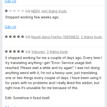
n
t
n
Gắn cờ
g
r
g
T
1
o
s
X
bởi
NERV
,
một tháng trước
t
n
ố
ế
Stopped working few weeks ago.
r
r
g
5
p
o
s
h
Gắn cờ
a
n
ố
ạ
g
5
n
X
bởi
Người dùng Firefox 19959822
,
2 tháng trước
s
g
n
ế
ố
1
p
5
t
X
h
bởi
Yoksven
,
2 tháng trước
s
r
ế
ạ
It stopped working for me a couple of days ago. Every time I
o
p
n
try translating anything i get "Error: Service usage limit
l
n
h
g
reached. Please wait a while and try again". I was not doing
g
ạ
5
anything weird with it, I'm not a heavy user, just translating
a
s
n
t
one or two things every couple of days. I have been using it
ố
g
r
for years with no problems and I really liked this addon, but
5
5
o
t
right now it's unusable for me because of this.
t
n
r
g
Edit: Somehow it fixed itself.
e
o
s
n
ố