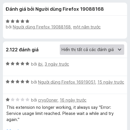
á
t
F
Đánh giá bởi Người dùng Firefox 19088168
r
i
c
o
r
n
X
e
bởi
Người dùng Firefox 19088168
,
một năm trước
h
g
ế
f
s
p
ố
h
o
o
5
ạ
x
2.122 đánh giá
n
S
g
X
5
bởi
ibi
,
3 ngày trước
i
ế
t
p
r
X
h
bởi
Người dùng Firefox 16919051
,
15 ngày trước
o
m
ế
ạ
n
p
n
g
p
X
h
bởi
crys0oner
,
16 ngày trước
g
s
ế
ạ
5
ố
This extension no longer working, it always say "Error:
l
p
n
t
5
Service usage limit reached. Please wait a while and try
h
g
r
again."
ạ
5
o
e