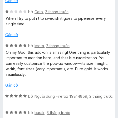
Gắn cờ
g
5
s
X
bởi
Cato
,
2 tháng trước
ố
ế
When I try to put i t to swedish it goes to japenese every
5
p
single time
h
ạ
Gắn cờ
n
g
X
bởi
Imota
,
2 tháng trước
1
ế
Oh my God, this add-on is amazing! One thing is particularly
t
p
important to mention here, and that is customization. You
r
h
can easily customize the pop-up window—its size, height,
o
ạ
width, font sizes (very important!), etc. Pure gold. It works
n
n
seamlessly.
g
g
s
5
Gắn cờ
ố
t
5
r
X
bởi
Người dùng Firefox 19814859
,
2 tháng trước
o
ế
n
p
g
X
h
bởi
burak
,
3 tháng trước
s
ế