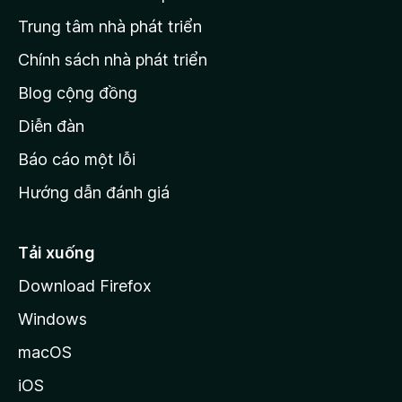
n
Trung tâm nhà phát triển
g
c
Chính sách nhà phát triển
h
Blog cộng đồng
ủ
M
Diễn đàn
o
Báo cáo một lỗi
z
Hướng dẫn đánh giá
i
l
l
Tải xuống
a
Download Firefox
Windows
macOS
iOS