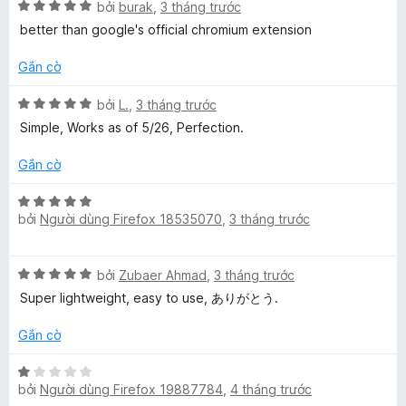
g
X
h
bởi
burak
,
3 tháng trước
s
ế
ạ
better than google's official chromium extension
ố
p
n
5
h
g
Gắn cờ
ạ
5
n
t
X
bởi
L.
,
3 tháng trước
g
r
ế
Simple, Works as of 5/26, Perfection.
5
o
p
t
n
h
Gắn cờ
r
g
ạ
o
s
n
X
n
ố
g
bởi
Người dùng Firefox 18535070
,
3 tháng trước
ế
g
5
5
p
s
t
h
ố
X
r
bởi
Zubaer Ahmad
,
3 tháng trước
ạ
5
ế
o
n
Super lightweight, easy to use, ありがとう.
p
n
g
h
g
5
Gắn cờ
ạ
s
t
n
ố
X
r
g
5
bởi
Người dùng Firefox 19887784
,
4 tháng trước
ế
o