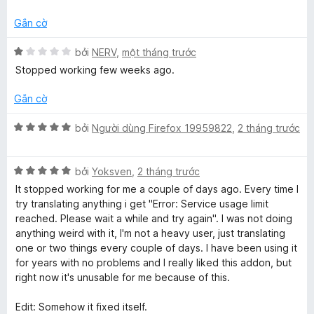
ạ
5
o
n
t
T
n
Gắn cờ
g
r
g
1
o
s
X
bởi
NERV
,
một tháng trước
r
t
n
ố
ế
Stopped working few weeks ago.
r
g
5
p
a
o
s
h
Gắn cờ
n
ố
ạ
n
g
5
n
X
bởi
Người dùng Firefox 19959822
,
2 tháng trước
s
g
ế
ố
1
s
p
5
t
X
h
bởi
Yoksven
,
2 tháng trước
r
ế
ạ
It stopped working for me a couple of days ago. Every time I
l
o
p
n
try translating anything i get "Error: Service usage limit
n
h
g
reached. Please wait a while and try again". I was not doing
a
g
ạ
5
anything weird with it, I'm not a heavy user, just translating
s
n
t
one or two things every couple of days. I have been using it
t
ố
g
r
for years with no problems and I really liked this addon, but
5
5
o
right now it's unusable for me because of this.
t
n
e
r
g
Edit: Somehow it fixed itself.