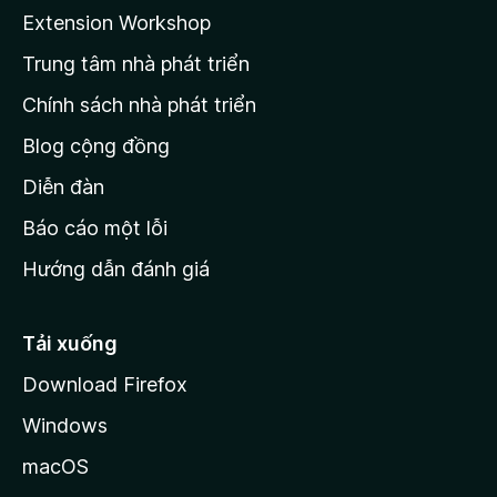
a
Extension Workshop
n
Trung tâm nhà phát triển
g
c
Chính sách nhà phát triển
h
Blog cộng đồng
ủ
M
Diễn đàn
o
Báo cáo một lỗi
z
Hướng dẫn đánh giá
i
l
l
Tải xuống
a
Download Firefox
Windows
macOS