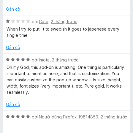
o
s
n
ố
Gắn cờ
g
5
s
X
bởi
Cato
,
2 tháng trước
ố
ế
When I try to put i t to swedish it goes to japenese every
5
p
single time
h
ạ
Gắn cờ
n
g
X
bởi
Imota
,
2 tháng trước
1
ế
Oh my God, this add-on is amazing! One thing is particularly
t
p
important to mention here, and that is customization. You
r
h
can easily customize the pop-up window—its size, height,
o
ạ
width, font sizes (very important!), etc. Pure gold. It works
n
n
seamlessly.
g
g
s
5
Gắn cờ
ố
t
5
r
X
bởi
Người dùng Firefox 19814859
,
2 tháng trước
o
ế
n
p