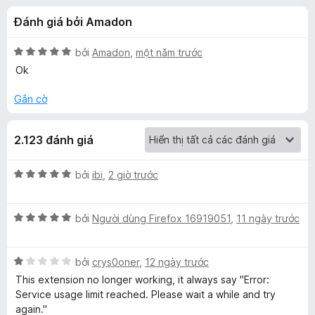
á
t
F
Đánh giá bởi Amadon
r
i
c
o
r
n
X
bởi
Amadon
,
một năm trước
e
h
g
ế
Ok
f
s
p
ố
h
o
Gắn cờ
o
5
ạ
x
n
S
2.123 đánh giá
g
5
i
t
X
bởi
ibi
,
2 giờ trước
r
ế
o
m
p
n
X
h
bởi
Người dùng Firefox 16919051
,
11 ngày trước
g
ế
ạ
p
s
p
n
ố
X
h
bởi
crys0oner
,
12 ngày trước
g
l
5
ế
ạ
5
This extension no longer working, it always say "Error:
p
n
t
Service usage limit reached. Please wait a while and try
e
h
g
r
again."