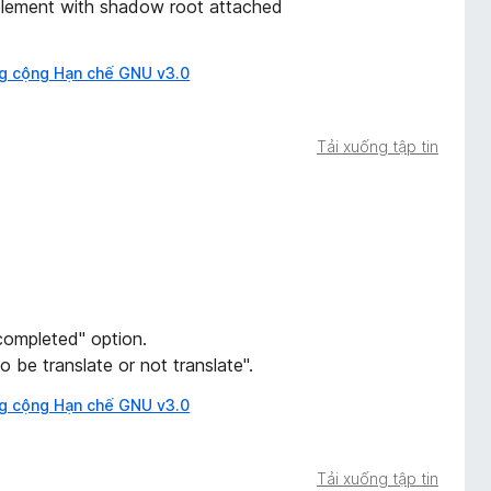
d element with shadow root attached
g cộng Hạn chế GNU v3.0
Tải xuống tập tin
 completed" option.
o be translate or not translate".
g cộng Hạn chế GNU v3.0
Tải xuống tập tin