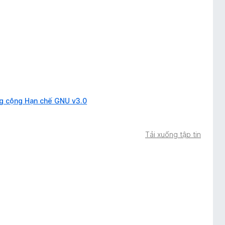
g cộng Hạn chế GNU v3.0
Tải xuống tập tin