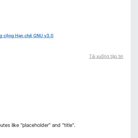
g cộng Hạn chế GNU v3.0
Tải xuống tập tin
utes like "placeholder" and "title".