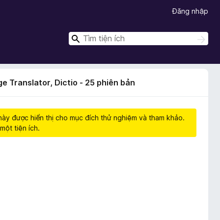
Đăng nhập
T
T
ì
ì
m
m
k
k
i
e Translator, Dictio - 25 phiên bản
ế
i
m
ế
m
này được hiển thị cho mục đích thử nghiệm và tham khảo.
một tiện ích.