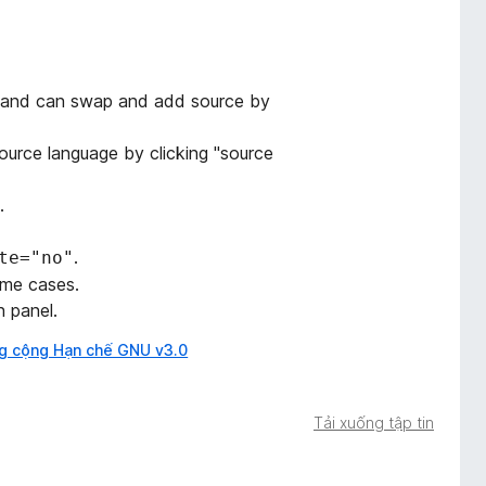
el and can swap and add source by
urce language by clicking "source
.
.
te="no"
ome cases.
n panel.
g cộng Hạn chế GNU v3.0
Tải xuống tập tin