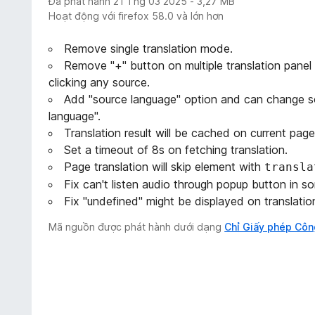
Đã phát hành 21 Thg 03 2025 - 3,27 MB
Hoạt động với firefox 58.0 và lớn hơn
Remove single translation mode.
Remove "+" button on multiple translation pan
clicking any source.
Add "source language" option and can change so
language".
Translation result will be cached on current page
Set a timeout of 8s on fetching translation.
Page translation will skip element with
transla
Fix can't listen audio through popup button in s
Fix "undefined" might be displayed on translatio
Mã nguồn được phát hành dưới dạng
Chỉ Giấy phép Côn