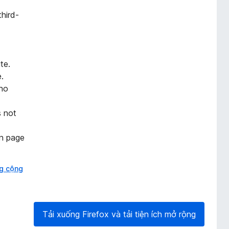
third-
te.
.
 no
s not
on page
g cộng
Tải xuống Firefox và tải tiện ích mở rộng