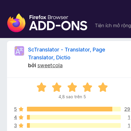
T
i
Tiện ích mở rộng
ệ
n
í
L
ScTranslator - Translator, Page
c
Translator, Dictio
h
ị
bởi
sweetcola
t
r
c
ì
X
n
h
ế
h
4,8 sao trên 5
p
d
s
h
u
5
29
ạ
y
n
4
1
ử
ệ
g
3
1
4
t