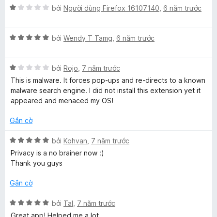
o
n
X
bởi
Người dùng Firefox 16107140
,
6 năm trước
o
n
g
ế
g
5
p
s
t
X
w
h
bởi
Wendy T Tamg
,
6 năm trước
ố
r
ế
ạ
5
o
p
n
s
n
X
h
bởi
Rojo
,
7 năm trước
g
g
ế
ạ
1
This is malware. It forces pop-ups and re-directs to a known
i
s
p
n
t
malware search engine. I did not install this extension yet it
ố
h
g
r
appeared and menaced my OS!
n
5
ạ
5
o
n
t
n
Gắn cờ
g
r
g
g
1
o
s
X
bởi
Kohvan
,
7 năm trước
t
n
ố
ế
Privacy is a no brainer now :)
r
g
5
p
Thank you guys
o
s
h
n
ố
ạ
Gắn cờ
g
5
n
s
g
X
bởi
Tal
,
7 năm trước
ố
5
ế
Great app! Helped me a lot