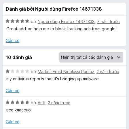
á
t
F
Đánh giá bởi Người dùng Firefox 14671338
r
i
c
o
r
n
X
bởi
Người dùng Firefox 14671338
,
7 năm trước
e
h
g
ế
Great add-on help me to block tracking ads from google!
f
s
p
ố
h
o
Gắn cờ
o
5
ạ
x
n
S
10 đánh giá
g
5
a
t
X
bởi
Markus Ernst Nicolussi Paolaz
,
2 năm trước
r
ế
my antivirus reports that it's bringing up malware.
o
f
p
n
h
Gắn cờ
g
ạ
e
s
n
X
bởi
Antt
,
2 năm trước
ố
g
ế
все классно
B
5
1
p
t
h
Gắn cờ
r
r
ạ