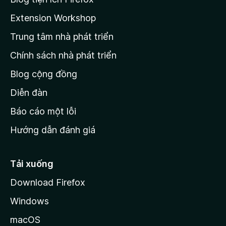
5
a
Extension Workshop
n
Trung tâm nhà phát triển
g
c
Chính sách nhà phát triển
h
Blog cộng đồng
ủ
M
Diễn đàn
o
Báo cáo một lỗi
z
Hướng dẫn đánh giá
i
l
l
Tải xuống
a
Download Firefox
Windows
macOS