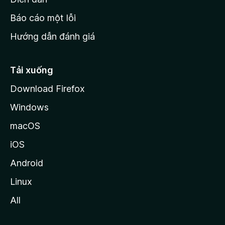
o
Báo cáo một lỗi
z
Hướng dẫn đánh giá
i
l
l
Tải xuống
a
Download Firefox
Windows
macOS
iOS
Android
Linux
All