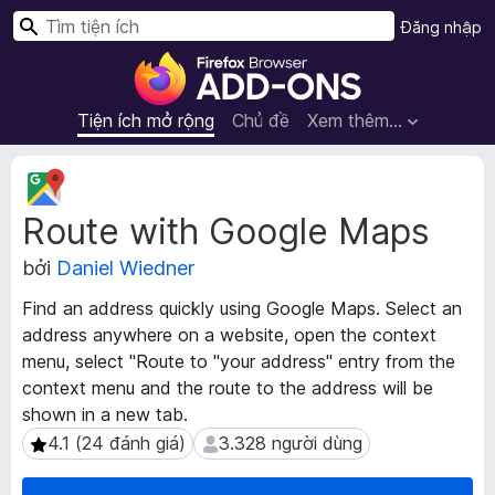
T
Đăng nhập
ì
T
m
i
k
ệ
Tiện ích mở rộng
Chủ đề
Xem thêm…
i
n
ế
í
S
m
c
i
Route with Google Maps
ê
h
u
t
bởi
Daniel Wiedner
d
r
ữ
ì
Find an address quickly using Google Maps. Select an
l
n
address anywhere on a website, open the context
i
h
menu, select "Route to ''your address" entry from the
ệ
d
u
context menu and the route to the address will be
m
u
shown in a new tab.
ở
y
4.1 (24 đánh giá)
3.328 người dùng
4.1 (24 đánh giá)
3.328 người dùng
r
ệ
ộ
t