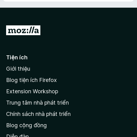
Đ
i
đ
ế
Tiện ích
n
Giới thiệu
t
r
Blog tiện ích Firefox
a
Extension Workshop
n
Trung tâm nhà phát triển
g
c
Chính sách nhà phát triển
h
Blog cộng đồng
ủ
M
Diễn đàn