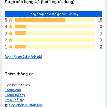
Được xếp hạng 4,1 (bởi 1 người dùng)
C
Đăng nhập để đánh giá tiện ích này
h
5
15
ư
4
3
a
c
3
3
ó
2
0
x
1
3
ế
p
Đọc tất cả 24 đánh giá
h
ạ
n
g
Thêm thông tin
n
à
Liên kết tiện ích
o
Trang chủ
Trang hỗ trợ
Email hỗ trợ
Sao chép ID tiện ích