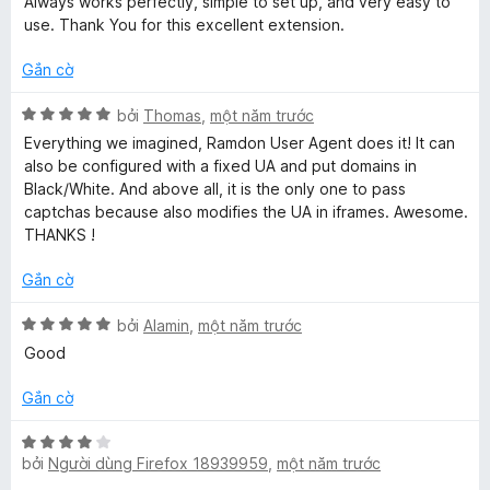
Always works perfectly, simple to set up, and very easy to
t
ố
r
h
use. Thank You for this excellent extension.
5
o
ạ
(
n
n
Gắn cờ
g
g
s
5
X
bởi
Thomas
,
một năm trước
S
ố
t
ế
Everything we imagined, Ramdon User Agent does it! It can
5
r
p
also be configured with a fixed UA and put domains in
w
o
h
Black/White. And above all, it is the only one to pass
n
ạ
captchas because also modifies the UA in iframes. Awesome.
i
g
n
THANKS !
s
g
ố
5
t
Gắn cờ
5
t
r
X
bởi
Alamin
,
một năm trước
c
o
ế
Good
n
p
h
g
h
Gắn cờ
s
ạ
e
ố
n
X
5
g
bởi
Người dùng Firefox 18939959
,
một năm trước
ế
5
p