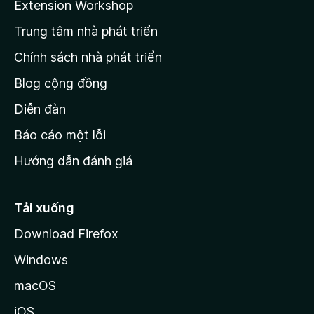
Extension Workshop
n
Trung tâm nhà phát triển
g
c
Chính sách nhà phát triển
h
Blog cộng đồng
ủ
M
Diễn đàn
o
Báo cáo một lỗi
z
Hướng dẫn đánh giá
i
l
l
Tải xuống
a
Download Firefox
Windows
macOS
iOS