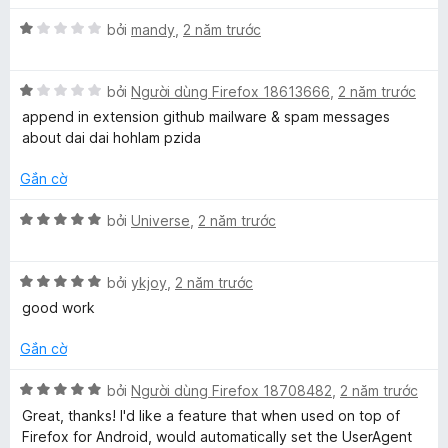
ạ
t
n
X
r
bởi
mandy
,
2 năm trước
g
ế
o
5
p
n
t
X
h
bởi
Người dùng Firefox 18613666
,
2 năm trước
g
r
ế
ạ
s
append in extension github mailware & spam messages
o
p
n
ố
about dai dai hohlam pzida
n
h
g
5
g
ạ
1
Gắn cờ
s
n
t
ố
g
r
X
bởi
Universe
,
2 năm trước
5
1
o
ế
t
n
p
r
g
X
h
bởi
ykjoy
,
2 năm trước
o
s
ế
ạ
good work
n
ố
p
n
g
5
h
g
Gắn cờ
s
ạ
5
ố
n
t
X
bởi
Người dùng Firefox 18708482
,
2 năm trước
5
g
r
ế
Great, thanks! I'd like a feature that when used on top of
5
o
p
Firefox for Android, would automatically set the UserAgent