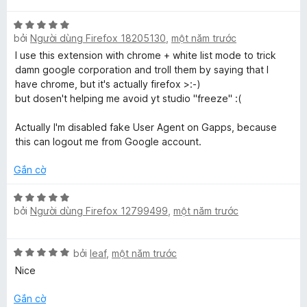
r
t
h
X
r
ạ
)
bởi
Người dùng Firefox 18205130
,
một năm trước
ế
o
n
p
n
I use this extension with chrome + white list mode to trick
g
h
g
damn google corporation and troll them by saying that I
4
ạ
s
have chrome, but it's actually firefox >:-)
t
n
ố
but dosen't helping me avoid yt studio "freeze" :(
r
g
5
o
5
Actually I'm disabled fake User Agent on Gapps, because
n
t
this can logout me from Google account.
g
r
s
o
Gắn cờ
ố
n
5
g
X
bởi
Người dùng Firefox 12799499
,
một năm trước
s
ế
ố
p
5
h
X
bởi
leaf
,
một năm trước
ạ
ế
n
Nice
p
g
h
5
Gắn cờ