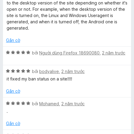
t
n
h
to the desktop version of the site depending on whether it's
r
g
ạ
open or not. For example, when the desktop version of the
o
s
n
site is turned on, the Linux and Windows Useragent is
n
ố
g
generated, and when it is turned off, the Android one is
g
5
5
generated.
s
t
ố
r
Gắn cờ
5
o
n
X
bởi
Người dùng Firefox 18690080
,
2 năm trước
g
ế
s
p
ố
X
h
bởi
bodyalive
,
2 năm trước
5
ế
ạ
it fixed my ban status on a site!!!!
p
n
h
g
Gắn cờ
ạ
5
n
t
X
bởi
Mohamed
,
2 năm trước
g
r
ế
.
5
o
p
t
n
h
Gắn cờ
r
g
ạ
o