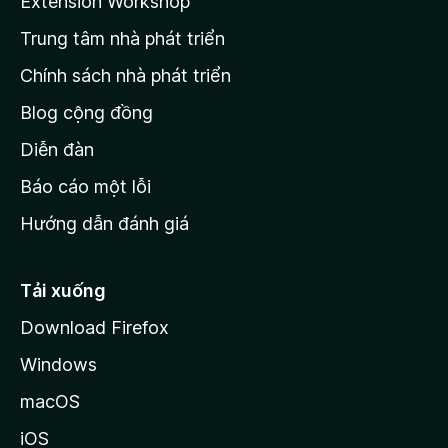
Extension Workshop
n
Trung tâm nhà phát triển
g
c
Chính sách nhà phát triển
h
Blog cộng đồng
ủ
M
Diễn đàn
o
Báo cáo một lỗi
z
Hướng dẫn đánh giá
i
l
l
Tải xuống
a
Download Firefox
Windows
macOS
iOS