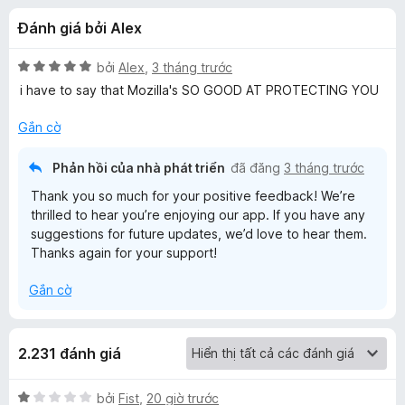
á
t
F
Đánh giá bởi Alex
r
i
c
o
r
n
X
bởi
Alex
,
3 tháng trước
e
h
g
ế
i have to say that Mozilla's SO GOOD AT PROTECTING YOU
f
s
p
ố
h
o
Gắn cờ
o
5
ạ
x
n
Phản hồi của nhà phát triển
đã đăng
3 tháng trước
F
g
Thank you so much for your positive feedback! We’re
5
thrilled to hear you’re enjoying our app. If you have any
i
t
suggestions for future updates, we’d love to hear them.
r
Thanks again for your support!
o
r
n
Gắn cờ
g
e
s
ố
f
5
2.231 đánh giá
o
X
bởi
Fist
,
20 giờ trước