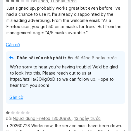
5
X
h
bởi
anon
,
11 ngày trước
s
ế
ạ
Just signed up, probably works great but even before I've
ố
p
n
had a chance to use it, I'm already disappointed by the
5
h
g
misleading advertising. From the welcome email: "As a
ạ
5
⁨Firefox⁩ user, you get ⁨50⁩ email masks for free." But from the
n
t
management page: "4/5 masks available."
g
r
3
o
Gắn cờ
t
n
r
g
Phản hồi của nhà phát triển
đã đăng
6 ngày trước
o
s
We’re sorry to hear you’re having trouble! We’d be glad
n
ố
to look into this. Please reach out to us at
g
5
https://mzl.la/3OKgOxD so we can follow up. Hope to
s
hear from you soon!
ố
5
Gắn cờ
X
bởi
Người dùng Firefox 13006980
,
13 ngày trước
ế
p
• 20260728 Works now, the service must have been down.