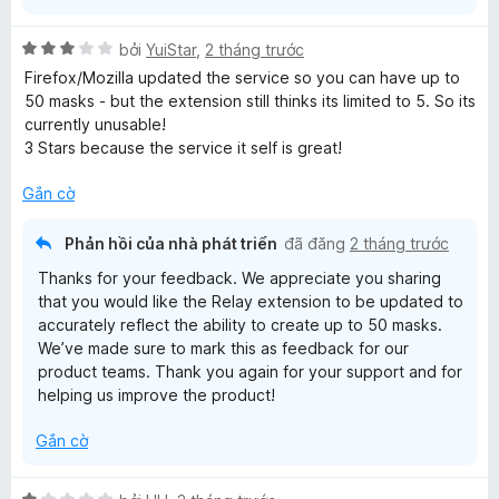
ố
5
X
bởi
YuiStar
,
2 tháng trước
ế
Firefox/Mozilla updated the service so you can have up to
p
50 masks - but the extension still thinks its limited to 5. So its
h
currently unusable!
ạ
3 Stars because the service it self is great!
n
g
Gắn cờ
3
t
Phản hồi của nhà phát triển
đã đăng
2 tháng trước
r
Thanks for your feedback. We appreciate you sharing
o
that you would like the Relay extension to be updated to
n
accurately reflect the ability to create up to 50 masks.
g
We’ve made sure to mark this as feedback for our
s
product teams. Thank you again for your support and for
ố
helping us improve the product!
5
Gắn cờ