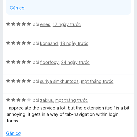
5
Gắn cờ
X
bởi
enes
,
17 ngày trước
ế
p
X
h
bởi
konaand
,
18 ngày trước
ế
ạ
p
n
X
h
bởi
floorfoxy
,
24 ngày trước
g
ế
ạ
5
p
n
t
X
h
bởi
suriya simkhuntods
,
một tháng trước
g
r
ế
ạ
5
o
p
n
t
n
X
h
bởi
zakius
,
một tháng trước
g
r
g
ế
ạ
5
o
s
I appreciate the service a lot, but the extension itself is a bit
p
n
t
n
ố
annoying, it gets in a way of tab-navigation within login
h
g
r
g
5
forms
ạ
5
o
s
n
t
n
ố
Gắn cờ