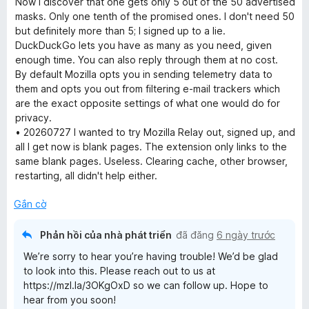
h
Now I discover that one gets only 5 out of the 50 advertised
ạ
masks. Only one tenth of the promised ones. I don't need 50
n
but definitely more than 5; I signed up to a lie.
g
DuckDuckGo lets you have as many as you need, given
1
enough time. You can also reply through them at no cost.
t
By default Mozilla opts you in sending telemetry data to
r
them and opts you out from filtering e-mail trackers which
o
are the exact opposite settings of what one would do for
n
privacy.
g
• 20260727 I wanted to try Mozilla Relay out, signed up, and
s
all I get now is blank pages. The extension only links to the
ố
same blank pages. Useless. Clearing cache, other browser,
5
restarting, all didn't help either.
Gắn cờ
Phản hồi của nhà phát triển
đã đăng
6 ngày trước
We’re sorry to hear you’re having trouble! We’d be glad
to look into this. Please reach out to us at
https://mzl.la/3OKgOxD so we can follow up. Hope to
hear from you soon!