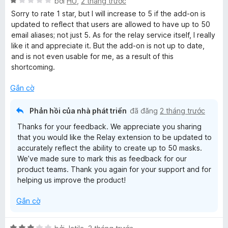
X
bởi
HU
,
2 tháng trước
ế
Sorry to rate 1 star, but I will increase to 5 if the add-on is
p
updated to reflect that users are allowed to have up to 50
h
email aliases; not just 5. As for the relay service itself, I really
ạ
like it and appreciate it. But the add-on is not up to date,
n
and is not even usable for me, as a result of this
g
shortcoming.
1
t
Gắn cờ
r
o
Phản hồi của nhà phát triển
đã đăng
2 tháng trước
n
Thanks for your feedback. We appreciate you sharing
g
that you would like the Relay extension to be updated to
s
accurately reflect the ability to create up to 50 masks.
ố
We’ve made sure to mark this as feedback for our
5
product teams. Thank you again for your support and for
helping us improve the product!
Gắn cờ
X