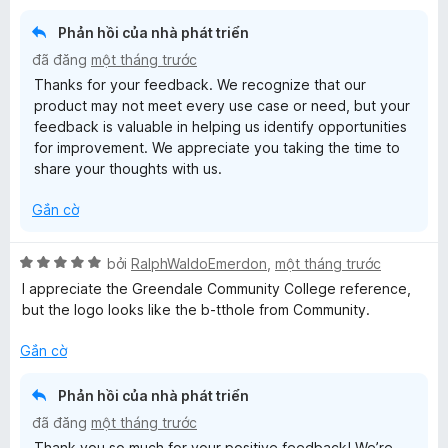
g
r
g
5
4
o
s
Phản hồi của nhà phát triển
t
n
ố
đã đăng
một tháng trước
r
g
5
Thanks for your feedback. We recognize that our
o
s
product may not meet every use case or need, but your
n
ố
feedback is valuable in helping us identify opportunities
g
5
for improvement. We appreciate you taking the time to
s
share your thoughts with us.
ố
5
Gắn cờ
X
bởi
RalphWaldoEmerdon
,
một tháng trước
ế
I appreciate the Greendale Community College reference,
p
but the logo looks like the b-tthole from Community.
h
ạ
Gắn cờ
n
g
Phản hồi của nhà phát triển
5
đã đăng
một tháng trước
t
Thank you so much for your positive feedback! We’re