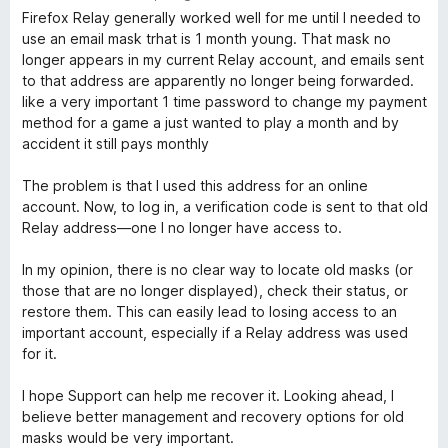
ế
Firefox Relay generally worked well for me until I needed to
x
p
use an email mask trhat is 1 month young. That mask no
h
longer appears in my current Relay account, and emails sent
ạ
R
to that address are apparently no longer being forwarded.
n
like a very important 1 time password to change my payment
g
method for a game a just wanted to play a month and by
e
1
accident it still pays monthly
t
l
r
The problem is that I used this address for an online
o
account. Now, to log in, a verification code is sent to that old
a
n
Relay address—one I no longer have access to.
g
s
In my opinion, there is no clear way to locate old masks (or
y
ố
those that are no longer displayed), check their status, or
5
restore them. This can easily lead to losing access to an
important account, especially if a Relay address was used
for it.
I hope Support can help me recover it. Looking ahead, I
believe better management and recovery options for old
masks would be very important.