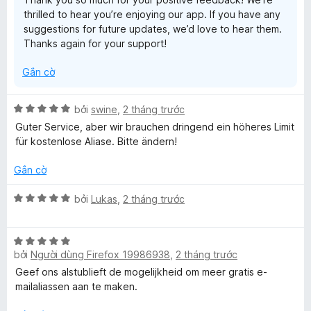
r
thrilled to hear you’re enjoying our app. If you have any
o
suggestions for future updates, we’d love to hear them.
n
Thanks again for your support!
g
s
Gắn cờ
ố
5
X
bởi
swine
,
2 tháng trước
ế
Guter Service, aber wir brauchen dringend ein höheres Limit
p
für kostenlose Aliase. Bitte ändern!
h
ạ
Gắn cờ
n
g
X
bởi
Lukas
,
2 tháng trước
5
ế
t
p
r
X
h
o
bởi
Người dùng Firefox 19986938
,
2 tháng trước
ế
ạ
n
p
n
Geef ons alstublieft de mogelijkheid om meer gratis e-
g
h
g
mailaliassen aan te maken.
s
ạ
5