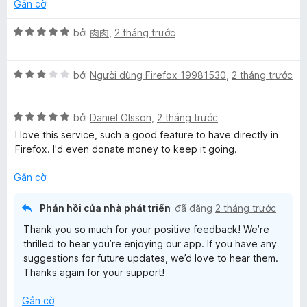
ố
n
t
Gắn cờ
5
g
r
5
X
o
bởi
肉肉
,
2 tháng trước
t
ế
n
r
p
g
X
o
h
bởi
Người dùng Firefox 19981530
,
2 tháng trước
s
ế
n
ạ
ố
p
g
n
5
X
h
bởi
Daniel Olsson
,
2 tháng trước
s
g
ế
ạ
ố
5
I love this service, such a good feature to have directly in
p
n
5
t
Firefox. I'd even donate money to keep it going.
h
g
r
ạ
3
o
Gắn cờ
n
t
n
g
r
g
Phản hồi của nhà phát triển
đã đăng
2 tháng trước
5
o
s
Thank you so much for your positive feedback! We’re
t
n
ố
thrilled to hear you’re enjoying our app. If you have any
r
g
5
suggestions for future updates, we’d love to hear them.
o
s
Thanks again for your support!
n
ố
g
5
Gắn cờ
s