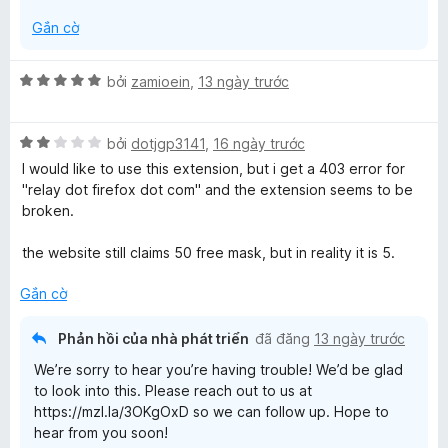
Gắn cờ
X
bởi
zamioein
,
13 ngày trước
ế
p
X
h
bởi
dotjgp3141
,
16 ngày trước
ế
ạ
I would like to use this extension, but i get a 403 error for
p
n
"relay dot firefox dot com" and the extension seems to be
h
g
broken.
ạ
5
n
t
the website still claims 50 free mask, but in reality it is 5.
g
r
2
o
Gắn cờ
t
n
r
g
Phản hồi của nhà phát triển
đã đăng
13 ngày trước
o
s
We’re sorry to hear you’re having trouble! We’d be glad
n
ố
to look into this. Please reach out to us at
g
5
https://mzl.la/3OKgOxD so we can follow up. Hope to
s
hear from you soon!
ố