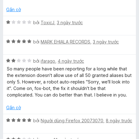
Gắn cờ
X
bởi
ToxicJ
,
3 ngày trước
ế
p
X
h
bởi
MARK EHIALA RECORDS
,
3 ngày trước
ế
ạ
p
n
X
h
bởi
ifarago
,
4 ngày trước
g
ế
ạ
1
So many people have been reporting for a long while that
p
n
t
the extension doesn't allow use of all 50 granted aliases but
h
g
r
only 5. However, a robot auto-replies "Sorry, we'll look into
ạ
5
o
it". Come on, fox-bot, the fix it shouldn't be that
n
t
n
complicated. You can do better than that. I believe in you.
g
r
g
2
o
s
Gắn cờ
t
n
ố
r
g
5
X
bởi
Người dùng Firefox 20073070
,
8 ngày trước
o
s
ế
n
ố
p
g