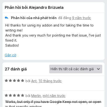
á
t
F
Phản hồi bởi Alejandro Brizuela
r
i
c
o
r
n
Phản hồi của nhà phát triển
đã đăng
9 năm trước
e
h
g
Hi! thanks for usnig my addon and for taking the time to
f
s
writing me!
ố
o
o
And thank you very much for pointing me that issue, I've just
5
x
fixed it.
Saludos!
P
Gắn cờ
i
n
27 đánh giá
n
X
bởi
Ant
,
10 tháng trước
ế
p
e
X
h
bởi
Merlin
,
một năm trước
ế
ạ
W̶o̶r̶k̶s̶,̶ ̶b̶u̶t̶ ̶o̶n̶l̶y̶ ̶i̶f̶ ̶y̶o̶u̶ ̶h̶a̶v̶e̶ ̶G̶o̶o̶g̶l̶e̶ ̶K̶e̶e̶p̶ ̶n̶o̶t̶ ̶o̶p̶e̶n̶,̶ ̶o̶r̶ ̶o̶p̶e̶n̶
d
p
n
̶i̶n̶ ̶t̶h̶a̶t̶ ̶s̶p̶e̶c̶i̶f̶i̶c̶ ̶w̶i̶n̶d̶o̶w̶.̶ ̶