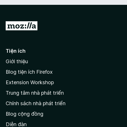
t
n
ố
r
g
5
o
s
n
ố
Đ
g
5
i
s
ố
đ
5
ế
Tiện ích
n
Giới thiệu
t
r
Blog tiện ích Firefox
a
Extension Workshop
n
Trung tâm nhà phát triển
g
c
Chính sách nhà phát triển
h
Blog cộng đồng
ủ
M
Diễn đàn