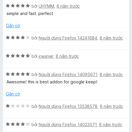
n
t
n
X
bởi
UHYMM
,
8 năm trước
g
r
g
ế
simple and fast. perfect
5
o
s
p
t
n
ố
h
Gắn cờ
r
g
5
ạ
o
s
n
X
bởi
Người dùng Firefox 14241684
,
8 năm trước
n
ố
g
ế
g
5
5
p
s
t
X
h
bởi
irwanwr
,
8 năm trước
ố
r
ế
ạ
5
o
p
n
n
X
h
bởi
Người dùng Firefox 14095671
,
8 năm trước
g
g
ế
ạ
4
Awesome! this is best addon for google keep!
s
p
n
t
ố
h
g
r
Gắn cờ
5
ạ
5
o
n
t
n
X
bởi
Người dùng Firefox 13538578
,
8 năm trước
g
r
g
ế
5
o
s
p
t
n
ố
X
h
bởi
Người dùng Firefox 14022071
,
8 năm trước
r
g
5
ế
ạ