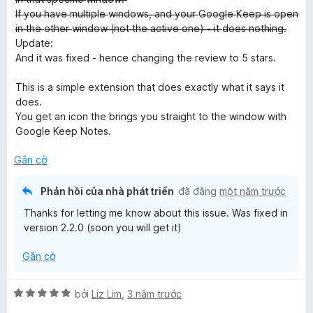
h
g
̶I̶f̶ ̶y̶o̶u̶ ̶h̶a̶v̶e̶ ̶m̶u̶l̶t̶i̶p̶l̶e̶ ̶w̶i̶n̶d̶o̶w̶s̶,̶ ̶a̶n̶d̶ ̶y̶o̶u̶r̶ ̶G̶o̶o̶g̶l̶e̶ ̶K̶e̶e̶p̶ ̶i̶s̶ ̶o̶p̶e̶n̶
G
ạ
5
̶i̶n̶ ̶t̶h̶e̶ ̶o̶t̶h̶e̶r̶ ̶w̶i̶n̶d̶o̶w̶ ̶(̶n̶o̶t̶ ̶t̶h̶e̶ ̶a̶c̶t̶i̶v̶e̶ ̶o̶n̶e̶)̶ ̶-̶ ̶i̶t̶ ̶d̶o̶e̶s̶ ̶n̶o̶t̶h̶i̶n̶g̶.̶
n
t
Update:
g
o
r
And it was fixed - hence changing the review to 5 stars.
5
o
t
n
This is a simple extension that does exactly what it says it
o
r
g
does.
o
s
You get an icon the brings you straight to the window with
g
n
ố
Google Keep Notes.
g
5
l
s
Gắn cờ
ố
5
e
Phản hồi của nhà phát triển
đã đăng
một năm trước
Thanks for letting me know about this issue. Was fixed in
K
version 2.2.0 (soon you will get it)
e
Gắn cờ
e
X
bởi
Liz Lim
,
3 năm trước
ế