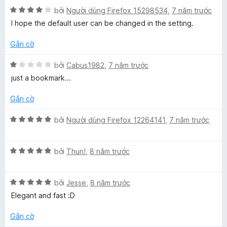
n
t
n
ố
X
h
bởi
Người dùng Firefox 15298534
,
7 năm trước
g
r
g
5
ế
ạ
5
o
s
I hope the default user can be changed in the setting.
p
n
t
n
ố
h
g
r
g
5
Gắn cờ
ạ
5
o
s
n
t
n
ố
X
bởi
Cabus1982
,
7 năm trước
g
r
g
5
ế
just a bookmark...
4
o
s
p
t
n
ố
h
Gắn cờ
r
g
5
ạ
o
s
n
X
bởi
Người dùng Firefox 12264141
,
7 năm trước
n
ố
g
ế
g
5
1
p
s
t
X
h
bởi
Thun!
,
8 năm trước
ố
r
ế
ạ
5
o
p
n
n
X
h
bởi
Jesse
,
8 năm trước
g
g
ế
ạ
5
Elegant and fast :D
s
p
n
t
ố
h
g
r
Gắn cờ
5
ạ
5
o