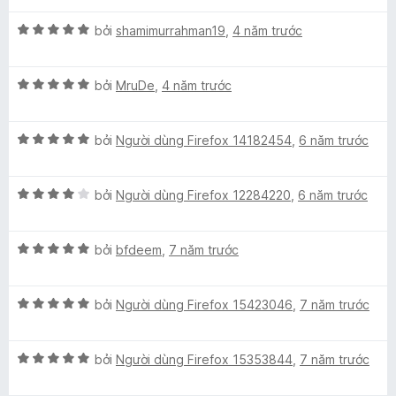
p
p
X
h
bởi
shamimurrahman19
,
4 năm trước
ế
ạ
p
n
X
h
bởi
MruDe
,
4 năm trước
g
ế
ạ
5
p
n
t
X
h
bởi
Người dùng Firefox 14182454
,
6 năm trước
g
r
ế
ạ
5
o
p
n
t
n
X
h
bởi
Người dùng Firefox 12284220
,
6 năm trước
g
r
g
ế
ạ
5
o
s
p
n
t
n
ố
X
h
bởi
bfdeem
,
7 năm trước
g
r
g
5
ế
ạ
5
o
s
p
n
t
n
ố
X
h
bởi
Người dùng Firefox 15423046
,
7 năm trước
g
r
g
5
ế
ạ
4
o
s
p
n
t
n
ố
X
h
bởi
Người dùng Firefox 15353844
,
7 năm trước
g
r
g
5
ế
ạ
5
o
s
p