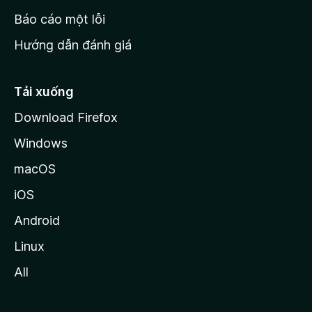
o
Báo cáo một lỗi
z
Hướng dẫn đánh giá
i
l
l
Tải xuống
a
Download Firefox
Windows
macOS
iOS
Android
Linux
All