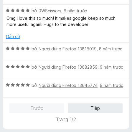
o
s
p
n
n
ố
X
h
bởi
RWScissors
,
8 năm trước
g
g
5
ế
ạ
1
Omg I love this so much! It makes google keep so much
s
p
n
t
more useful again! Hugs to the developer!
ố
h
g
r
5
ạ
4
o
Gắn cờ
n
t
n
g
r
g
X
bởi
Người dùng Firefox 13818019
,
8 năm trước
5
o
s
ế
t
n
ố
p
r
g
5
X
h
bởi
Người dùng Firefox 13682859
,
9 năm trước
o
s
ế
ạ
n
ố
p
n
g
5
X
h
bởi
Người dùng Firefox 13645774
,
9 năm trước
g
s
ế
ạ
5
ố
p
n
t
5
h
g
r
Trước
Tiếp
ạ
5
o
n
t
n
Trang 1/2
g
r
g
5
o
s