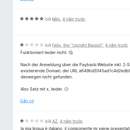
5
1
t
r
X
bởi
Milo
,
4 năm trước
o
ế
n
p
g
h
s
ạ
X
bởi
Felix, the “Upright Bassist”
,
4 năm trước
ố
n
ế
5
Funktioniert leider nicht. 🤔
g
p
5
h
Nach der Anmeldung über die Payback-Website inkl. 2-Schr
t
ạ
existierende Domain; der URL a649bd3345ad1c4d2edb9
r
n
deswegen nicht gefunden.
o
g
n
1
Also Satz mit x, leider. 🙄
g
t
s
r
Gắn cờ
ố
o
5
n
g
X
bởi
AZ
,
4 năm trước
s
ế
la mia lingua è italiano, il componente mi viene presenta