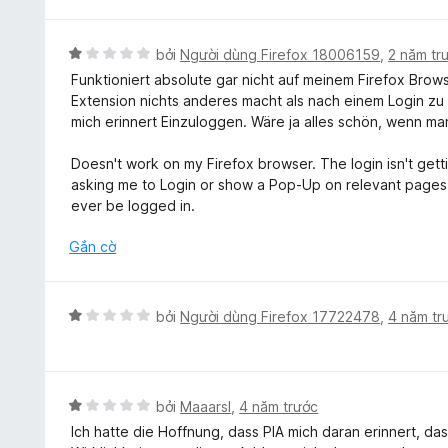
ạ
n
g
X
bởi
Người dùng Firefox 18006159
,
2 năm tr
1
ế
Funktioniert absolute gar nicht auf meinem Firefox Browse
t
p
Extension nichts anderes macht als nach einem Login zu 
r
h
mich erinnert Einzuloggen. Wäre ja alles schön, wenn ma
o
ạ
n
n
Doesn't work on my Firefox browser. The login isn't gett
g
g
asking me to Login or show a Pop-Up on relevant pages, r
s
1
ever be logged in.
ố
t
5
r
Gắn cờ
o
n
g
X
bởi
Người dùng Firefox 17722478
,
4 năm tr
s
ế
ố
p
5
h
ạ
X
bởi
Maaarsl
,
4 năm trước
n
ế
Ich hatte die Hoffnung, dass PIA mich daran erinnert, d
g
p