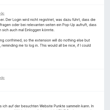
ước
r. Der Login wird nicht registriet, was dazu führt, dass die
fragen oder bei relevanten seiten ein Pop-Up aufruft, dass
n sich auch mal Einloggen könnte.
ing confrimed, so the extension will do nothing else but
eminding me to log in. This would all be nice, if I could
ước
ass ich auf der besuchten Website Punkte sammeln kann. In