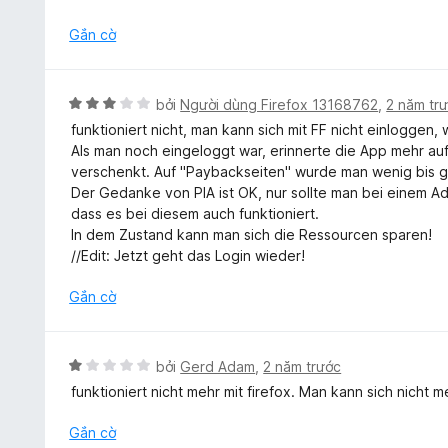
r
n
o
g
Gắn cờ
n
1
g
t
s
r
X
bởi
Người dùng Firefox 13168762
,
2 năm tr
ố
o
ế
5
funktioniert nicht, man kann sich mit FF nicht einlogge
n
p
Als man noch eingeloggt war, erinnerte die App mehr au
g
h
verschenkt. Auf "Paybackseiten" wurde man wenig bis ga
s
ạ
Der Gedanke von PIA ist OK, nur sollte man bei einem A
ố
n
dass es bei diesem auch funktioniert.
5
g
In dem Zustand kann man sich die Ressourcen sparen!
3
//Edit: Jetzt geht das Login wieder!
t
r
Gắn cờ
o
n
g
X
bởi
Gerd Adam
,
2 năm trước
s
ế
funktioniert nicht mehr mit firefox. Man kann sich nicht 
ố
p
5
h
Gắn cờ