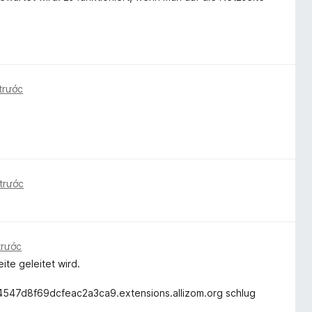
trước
trước
trước
ite geleitet wird.
547d8f69dcfeac2a3ca9.extensions.allizom.org schlug