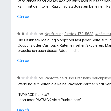
Wirklichkeit nervt dieses Add-on mich aber nur sehr pe
1
h
kann, mit dem tollen Ratschlag stattdessen bei einem P
t
ạ
r
n
Gắn cờ
o
g
n
1
g
t
X
bởi
Người dùng Firefox 17215633
,
4 năm tr
s
r
ế
ố
Die Cashback Meldung ploppt bei fast jeder Seite auf un
o
p
5
Coupons oder Cashback Raten einsehen/aktivieren. Man 
n
h
brauche ich auch dieses Addon nicht.
g
ạ
s
n
Gắn cờ
ố
g
5
2
t
X
bởi
Pantoffelheld und Prahlhans bauchpinse
r
ế
Werbung auf Seiten die keine Payback Partner sind! Seh
o
p
n
h
"PAYBACK Punkte?
g
ạ
Jetzt über PAYBACK viele Punkte sam"
s
n
ố
g
Gắn cờ