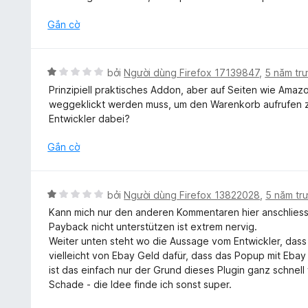
ố
p
5
h
Gắn cờ
ạ
n
g
X
bởi
Người dùng Firefox 17139847
,
5 năm tr
1
ế
Prinzipiell praktisches Addon, aber auf Seiten wie Ama
t
p
weggeklickt werden muss, um den Warenkorb aufrufen zu
r
h
Entwickler dabei?
o
ạ
n
n
Gắn cờ
g
g
s
1
ố
t
X
5
bởi
Người dùng Firefox 13822028
,
5 năm tr
r
ế
Kann mich nur den anderen Kommentaren hier anschlies
o
p
Payback nicht unterstützen ist extrem nervig.
n
h
Weiter unten steht wo die Aussage vom Entwickler, dass
g
ạ
vielleicht von Ebay Geld dafür, dass das Popup mit Ebay
s
n
ist das einfach nur der Grund dieses Plugin ganz schnell 
ố
g
Schade - die Idee finde ich sonst super.
5
1