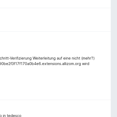
itt-Verifizierung Weiterleitung auf eine nicht (mehr?)
0be2f3f17f170a0b4e6.extensions.allizom.org wird
to in tedesco