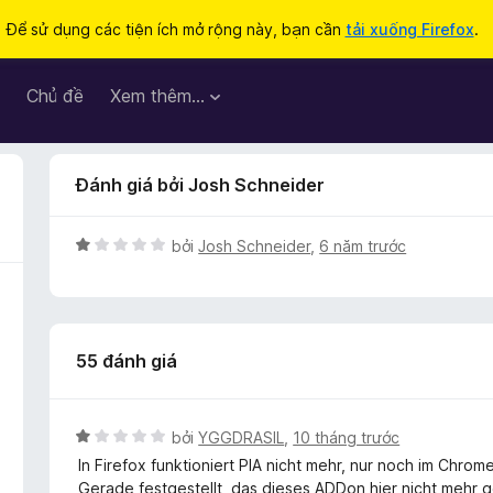
Để sử dụng các tiện ích mở rộng này, bạn cần
tải xuống Firefox
.
Chủ đề
Xem thêm…
Đánh giá bởi Josh Schneider
X
bởi
Josh Schneider
,
6 năm trước
ế
p
h
ạ
55 đánh giá
n
g
1
t
X
bởi
YGGDRASIL
,
10 tháng trước
r
ế
In Firefox funktioniert PIA nicht mehr, nur noch im Chrom
o
p
Gerade festgestellt, das dieses ADDon hier nicht mehr g