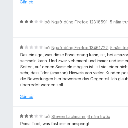
t
Gắn cờ
r
o
n
X
bởi
Người dùng Firefox 12818591
,
5 năm tr
g
ế
s
p
ố
h
5
ạ
X
bởi
Người dùng Firefox 13461722
,
5 năm tr
n
ế
Das einzige, was diese Erweiterung kann, ist, bei ama
g
p
sammeln kann. Und zwar vehement und immer und immer w
3
h
Seiten, auf denen Sammeln möglich ist, ist sie leider nich
t
ạ
sehr, dass "der (amazon) Hinweis von vielen Kunden po
r
n
die Bewertungen hier beweisen das Gegenteil. Ich glaub
o
g
überredet werden soll.
n
1
g
t
Gắn cờ
s
r
ố
o
5
n
X
bởi
Steven Lachmann
,
6 năm trước
g
ế
Prima Tool, was fast immer anspringt.
s