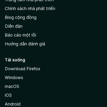
g
c
Chính sách nhà phát triển
h
Blog cộng đồng
ủ
M
Diễn đàn
o
Báo cáo một lỗi
z
Hướng dẫn đánh giá
i
l
l
Tải xuống
a
Download Firefox
Windows
macOS
iOS
Android