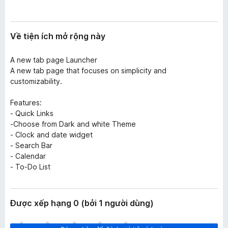
n
F
g
i
r
Về tiện ích mở rộng này
e
f
A new tab page Launcher
o
A new tab page that focuses on simplicity and
customizability.
x
Features:
- Quick Links
-Choose from Dark and white Theme
- Clock and date widget
- Search Bar
- Calendar
- To-Do List
Được xếp hạng 0 (bởi 1 người dùng)
C