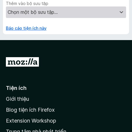
Thêm vào bộ sưu tập
Báo cáo tiện ích này
Đ
i
đ
ế
Tiện ích
n
Giới thiệu
t
r
Blog tiện ích Firefox
a
Extension Workshop
n
Trung tâm nhà phát triển