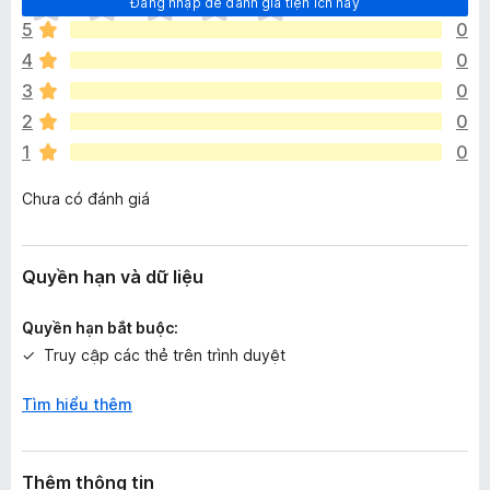
Đăng nhập để đánh giá tiện ích này
h
5
0
ư
4
0
a
c
3
0
ó
2
0
x
1
0
ế
p
Chưa có đánh giá
h
ạ
n
g
Quyền hạn và dữ liệu
n
à
Quyền hạn bắt buộc:
o
Truy cập các thẻ trên trình duyệt
Tìm hiểu thêm
Thêm thông tin