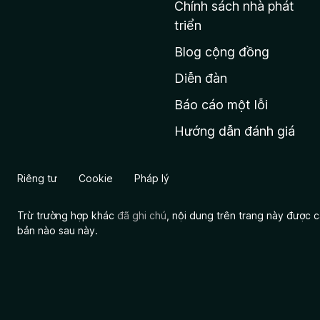
C
Chính sách nhà phát
c
triển
o
h
Blog cộng đồng
ủ
d
M
Diễn đàn
e
o
Báo cáo một lỗi
z
I
Hướng dẫn đánh giá
i
l
n
l
Riêng tư
Cookie
Pháp lý
a
j
Trừ trường hợp khác
đã ghi chú
, nội dung trên trang này được
bản nào sau này.
e
k
t