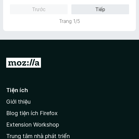
n
ố
h
Trước
Tiếp
g
5
ạ
s
n
Trang 1/5
ố
g
5
5
t
r
o
n
Đ
g
i
s
ố
đ
5
ế
Tiện ích
n
Giới thiệu
t
r
Blog tiện ích Firefox
a
Extension Workshop
n
Trung tâm nhà phát triển
g