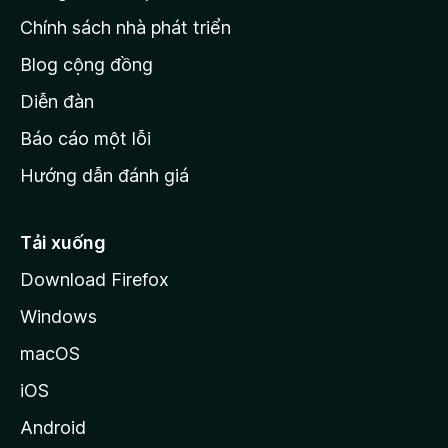
c
Chính sách nhà phát triển
h
Blog cộng đồng
ủ
M
Diễn đàn
o
Báo cáo một lỗi
z
Hướng dẫn đánh giá
i
l
l
Tải xuống
a
Download Firefox
Windows
macOS
iOS
Android