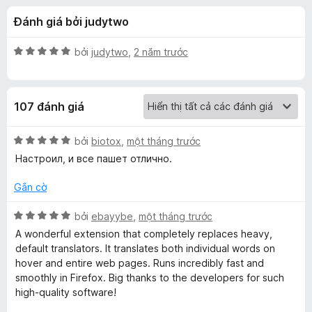
á
t
F
Đánh giá bởi judytwo
r
i
c
o
r
n
X
bởi
judytwo
,
2 năm trước
e
h
g
ế
f
s
p
ố
h
o
o
107 đánh giá
5
ạ
x
n
L
g
X
bởi
biotox
,
một tháng trước
5
ế
Настроил, и все пашет отлично.
i
t
p
r
h
Gắn cờ
o
ạ
n
n
n
X
bởi
ebayybe
,
một tháng trước
g
g
ế
g
A wonderful extension that completely replaces heavy,
s
5
p
default translators. It translates both individual words on
ố
t
h
hover and entire web pages. Runs incredibly fast and
u
5
r
ạ
smoothly in Firefox. Big thanks to the developers for such
o
n
high-quality software!
i
n
g