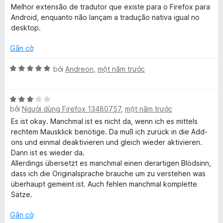
o
ế
ố
Melhor extensão de tradutor que existe para o Firefox para
n
p
5
Android, enquanto não lançam a tradução nativa igual no
g
h
desktop.
s
ạ
ố
n
Gắn cờ
5
g
5
X
bởi
Andreon
,
một năm trước
t
ế
r
p
o
X
h
n
bởi
Người dùng Firefox 13480757
,
một năm trước
ế
ạ
g
p
n
Es ist okay. Manchmal ist es nicht da, wenn ich es mittels
s
h
g
rechtem Mausklick benötige. Da muß ich zurück in die Add-
ố
ạ
5
ons und einmal deaktivieren und gleich wieder aktivieren.
5
n
t
Dann ist es wieder da.
g
r
Allerdings übersetzt es manchmal einen derartigen Blödsinn,
3
o
dass ich die Originalsprache brauche um zu verstehen was
t
n
überhaupt gemeint ist. Auch fehlen manchmal komplette
r
g
Sätze.
o
s
n
ố
Gắn cờ