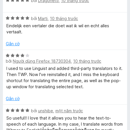
5
X
h
bởi
Dragonetti
,
10 tháng trước
g
r
e
ế
ạ
5
o
p
n
t
n
s
X
h
bởi
Marti
,
10 tháng trước
g
r
g
ế
ạ
5
o
s
Eindelijk een vertaler die doet wat ik wil en echt alles
p
n
t
n
ố
vertaalt.
t
h
g
r
g
5
ạ
5
o
s
Gắn cờ
r
n
t
n
ố
g
r
g
5
X
a
5
o
bởi
Người dùng Firefox 18730304
,
10 tháng trước
s
ế
t
n
ố
p
I used to use Linguist and added third-party translators to it.
r
g
5
n
h
Then TWP. Now I've reinstalled it, and I miss the keyboard
o
s
ạ
shortcut for translating the entire page, as well as the pop-
n
ố
n
up window for translating selected text.
s
g
5
g
s
4
Gắn cờ
l
ố
t
5
r
X
bởi
unshibe
,
một năm trước
a
o
ế
So useful!! I love that it allows you to hear the text-to-
n
p
speech of each language. In my case, I translate words from
g
h