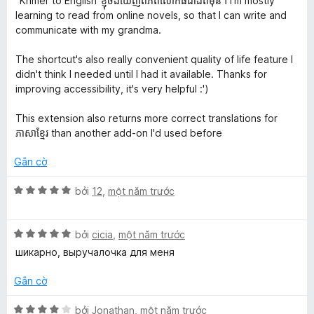
t
"Khmer to English"ខ្ញុំចង់ឃើញពិភពលោកធំជាងពីមុន។ I'm mostly
s
ạ
learning to read from online novels, so that I can write and
ố
n
communicate with my grandma.
o
5
g
5
The shortcut's also really convenient quality of life feature I
r
t
didn't think I needed until I had it available. Thanks for
r
improving accessibility, it's very helpful :')
o
n
This extension also returns more correct translations for
g
ភាសាខ្មែរ than another add-on I'd used before
s
ố
Gắn cờ
5
X
bởi
12
,
một năm trước
ế
p
X
h
bởi
cicia
,
một năm trước
ế
ạ
шикарно, выручалочка для меня
p
n
h
g
Gắn cờ
ạ
5
n
t
X
bởi
Jonathan
,
một năm trước