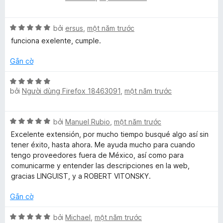
g
r
ế
5
o
p
t
n
X
h
bởi
ersus
,
một năm trước
r
g
ế
ạ
funciona exelente, cumple.
o
s
p
n
n
ố
h
g
Gắn cờ
g
5
ạ
4
s
n
t
X
ố
g
r
bởi
Người dùng Firefox 18463091
,
một năm trước
ế
5
5
o
p
t
n
h
X
r
bởi
Manuel Rubio
,
một năm trước
g
ạ
ế
o
s
n
Excelente extensión, por mucho tiempo busqué algo así sin
p
n
ố
g
tener éxito, hasta ahora. Me ayuda mucho para cuando
h
g
5
5
tengo proveedores fuera de México, así como para
ạ
s
t
comunicarme y entender las descripciones en la web,
n
ố
r
gracias LINGUIST, y a ROBERT VITONSKY.
g
5
o
5
n
Gắn cờ
t
g
r
X
s
bởi
Michael
,
một năm trước