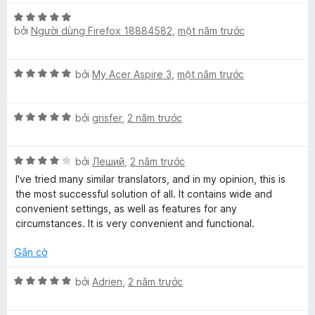
g
5
s
X
bởi
Người dùng Firefox 18884582
,
một năm trước
ố
ế
5
p
h
X
bởi
My Acer Aspire 3
,
một năm trước
ạ
ế
n
p
g
X
h
bởi
grisfer
,
2 năm trước
5
ế
ạ
t
p
n
r
X
h
bởi
Леший
,
2 năm trước
g
o
ế
ạ
5
I've tried many similar translators, and in my opinion, this is
n
p
n
t
the most successful solution of all. It contains wide and
g
h
g
r
convenient settings, as well as features for any
s
ạ
5
o
circumstances. It is very convenient and functional.
ố
n
t
n
5
g
r
g
Gắn cờ
4
o
s
t
n
ố
X
bởi
Adrien
,
2 năm trước
r
g
5
ế
o
s
p