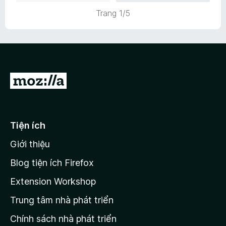
s
n
Trang 1/5
ố
g
5
5
t
r
o
n
Đ
g
i
s
ố
đ
5
ế
Tiện ích
n
Giới thiệu
t
r
Blog tiện ích Firefox
a
Extension Workshop
n
Trung tâm nhà phát triển
g
c
Chính sách nhà phát triển