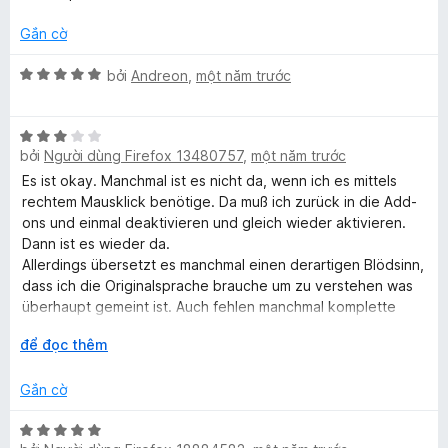
s
ạ
ố
n
Gắn cờ
5
g
5
X
bởi
Andreon
,
một năm trước
t
ế
r
p
o
X
h
n
bởi
Người dùng Firefox 13480757
,
một năm trước
ế
ạ
g
p
n
Es ist okay. Manchmal ist es nicht da, wenn ich es mittels
s
h
g
rechtem Mausklick benötige. Da muß ich zurück in die Add-
ố
ạ
5
ons und einmal deaktivieren und gleich wieder aktivieren.
5
n
t
Dann ist es wieder da.
g
r
Allerdings übersetzt es manchmal einen derartigen Blödsinn,
3
o
dass ich die Originalsprache brauche um zu verstehen was
t
n
überhaupt gemeint ist. Auch fehlen manchmal komplette
r
g
Sätze.
M
để đọc thêm
o
s
ở
n
ố
r
g
5
Gắn cờ
ộ
s
n
ố
X