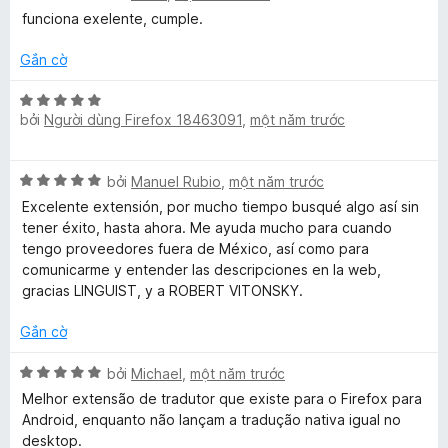
r
g
ế
ạ
funciona exelente, cumple.
o
s
p
n
n
ố
h
g
Gắn cờ
g
5
ạ
4
s
n
t
X
ố
g
r
bởi
Người dùng Firefox 18463091
,
một năm trước
ế
5
5
o
p
t
n
h
X
r
bởi
Manuel Rubio
,
một năm trước
g
ạ
ế
o
s
n
Excelente extensión, por mucho tiempo busqué algo así sin
p
n
ố
g
tener éxito, hasta ahora. Me ayuda mucho para cuando
h
g
5
5
tengo proveedores fuera de México, así como para
ạ
s
t
comunicarme y entender las descripciones en la web,
n
ố
r
gracias LINGUIST, y a ROBERT VITONSKY.
g
5
o
5
n
Gắn cờ
t
g
r
X
s
bởi
Michael
,
một năm trước
o
ế
ố
Melhor extensão de tradutor que existe para o Firefox para
n
p
5
Android, enquanto não lançam a tradução nativa igual no
g
h
desktop.