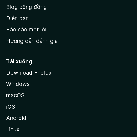
h
Blog cộng đồng
ủ
M
Diễn đàn
o
Báo cáo một lỗi
z
Hướng dẫn đánh giá
i
l
l
Tải xuống
a
Download Firefox
Windows
macOS
iOS
Android
Linux