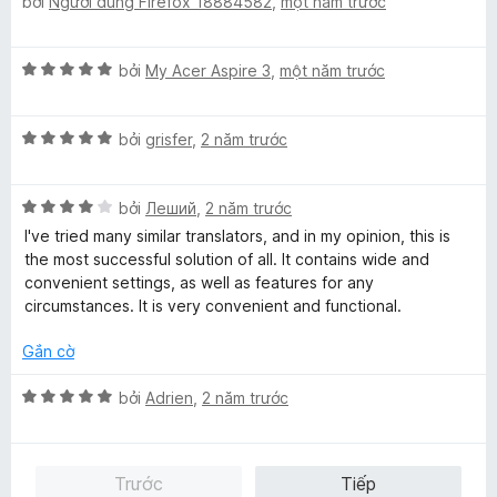
g
bởi
Người dùng Firefox 18884582
,
một năm trước
5
ế
p
h
X
bởi
My Acer Aspire 3
,
một năm trước
ạ
ế
n
p
g
X
h
bởi
grisfer
,
2 năm trước
5
ế
ạ
t
p
n
r
X
h
bởi
Леший
,
2 năm trước
g
o
ế
ạ
5
I've tried many similar translators, and in my opinion, this is
n
p
n
t
the most successful solution of all. It contains wide and
g
h
g
r
convenient settings, as well as features for any
s
ạ
5
o
circumstances. It is very convenient and functional.
ố
n
t
n
5
g
r
g
Gắn cờ
4
o
s
t
n
ố
X
bởi
Adrien
,
2 năm trước
r
g
5
ế
o
s
p
n
ố
h
Trước
Tiếp
g
5
ạ