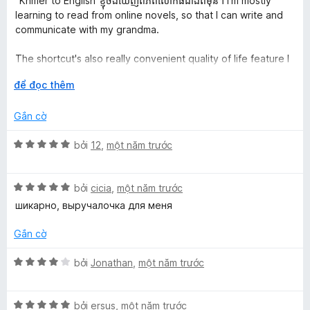
t
"Khmer to English"ខ្ញុំចង់ឃើញពិភពលោកធំជាងពីមុន។ I'm mostly
s
ạ
learning to read from online novels, so that I can write and
ố
n
communicate with my grandma.
o
5
g
5
The shortcut's also really convenient quality of life feature I
r
t
didn't think I needed until I had it available. Thanks for
r
M
để đọc thêm
improving accessibility, it's very helpful :')
o
ở
n
r
Gắn cờ
This extension also returns more correct translations for
g
ộ
ភាសាខ្មែរ than another add-on I'd used before
s
n
X
bởi
12
,
một năm trước
ố
g
ế
5
p
X
h
bởi
cicia
,
một năm trước
ế
ạ
шикарно, выручалочка для меня
p
n
h
g
Gắn cờ
ạ
5
n
t
X
bởi
Jonathan
,
một năm trước
g
r
ế
5
o
p
t
n
X
h
bởi
ersus
,
một năm trước