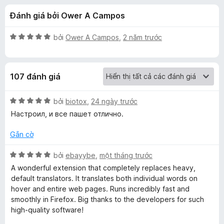
á
t
F
Đánh giá bởi Ower A Campos
r
i
c
o
r
n
X
bởi
Ower A Campos
,
2 năm trước
e
h
g
ế
f
s
p
ố
h
o
o
107 đánh giá
5
ạ
x
n
L
g
X
bởi
biotox
,
24 ngày trước
5
ế
Настроил, и все пашет отлично.
i
t
p
r
h
Gắn cờ
o
ạ
n
n
n
X
bởi
ebayybe
,
một tháng trước
g
g
ế
g
A wonderful extension that completely replaces heavy,
s
5
p
default translators. It translates both individual words on
ố
t
h
hover and entire web pages. Runs incredibly fast and
u
5
r
ạ
smoothly in Firefox. Big thanks to the developers for such
o
n
high-quality software!
i
n
g