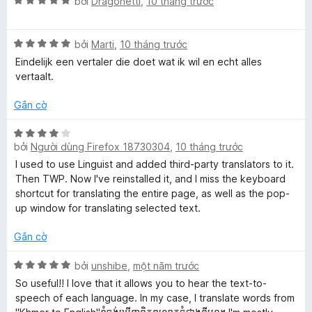
5
X
h
bởi
Dragonetti
,
10 tháng trước
g
r
e
ế
ạ
5
o
p
n
t
n
s
X
h
bởi
Marti
,
10 tháng trước
g
r
g
ế
ạ
5
o
s
Eindelijk een vertaler die doet wat ik wil en echt alles
p
n
t
n
ố
vertaalt.
t
h
g
r
g
5
ạ
5
o
s
Gắn cờ
r
n
t
n
ố
g
r
g
5
X
a
5
o
bởi
Người dùng Firefox 18730304
,
10 tháng trước
s
ế
t
n
ố
p
I used to use Linguist and added third-party translators to it.
r
g
5
n
h
Then TWP. Now I've reinstalled it, and I miss the keyboard
o
s
ạ
shortcut for translating the entire page, as well as the pop-
n
ố
n
up window for translating selected text.
s
g
5
g
s
4
Gắn cờ
l
ố
t
5
r
X
bởi
unshibe
,
một năm trước
a
o
ế
So useful!! I love that it allows you to hear the text-to-
n
p
speech of each language. In my case, I translate words from
g
h