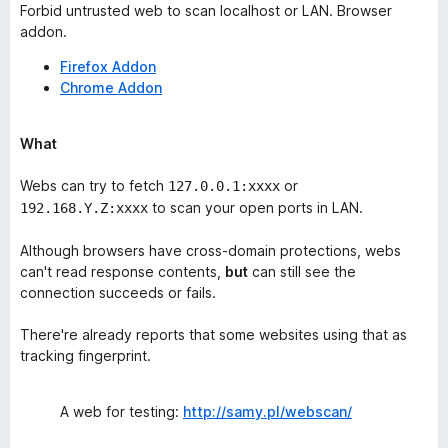
Forbid untrusted web to scan localhost or LAN. Browser
addon.
Firefox Addon
Chrome Addon
What
Webs can try to fetch
or
127.0.0.1:xxxx
to scan your open ports in LAN.
192.168.Y.Z:xxxx
Although browsers have cross-domain protections, webs
can't read response contents,
but
can still see the
connection succeeds or fails.
There're already reports that some websites using that as
tracking fingerprint.
A web for testing:
http://samy.pl/webscan/