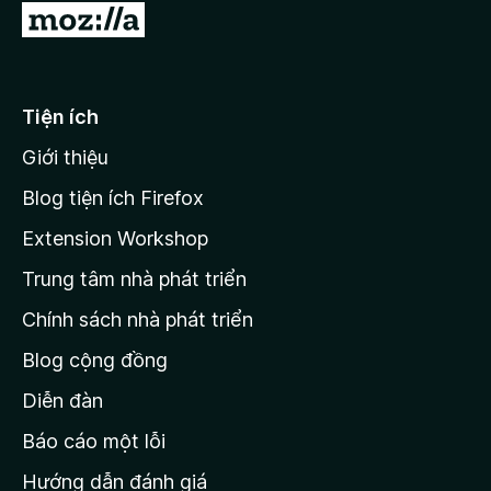
Đ
i
đ
ế
Tiện ích
n
Giới thiệu
t
r
Blog tiện ích Firefox
a
Extension Workshop
n
Trung tâm nhà phát triển
g
c
Chính sách nhà phát triển
h
Blog cộng đồng
ủ
M
Diễn đàn
o
Báo cáo một lỗi
z
Hướng dẫn đánh giá
i