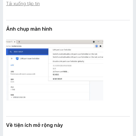
n
Tải xuống tập tin
F
g
i
r
e
Ảnh chụp màn hình
f
o
x
Về tiện ích mở rộng này