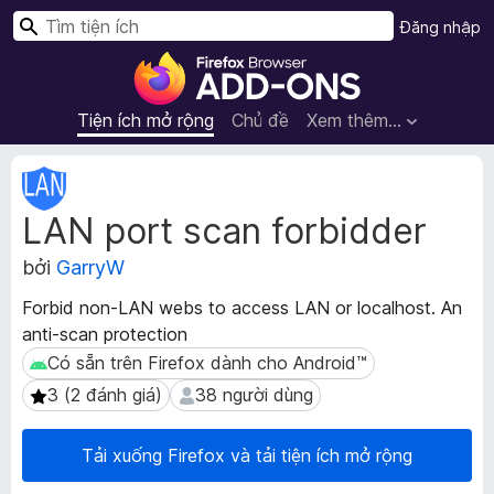
T
Đăng nhập
ì
T
m
i
k
ệ
Tiện ích mở rộng
Chủ đề
Xem thêm…
i
n
ế
í
S
m
c
i
LAN port scan forbidder
ê
h
u
t
bởi
GarryW
d
r
ữ
ì
Forbid non-LAN webs to access LAN or localhost. An
l
n
anti-scan protection
i
h
ệ
Có sẵn trên Firefox dành cho Android™
Có sẵn trên Firefox dành cho Android™
d
u
3 (2 đánh giá)
38 người dùng
3 (2 đánh giá)
38 người dùng
m
u
ở
y
r
Tải xuống Firefox và tải tiện ích mở rộng
ệ
ộ
t