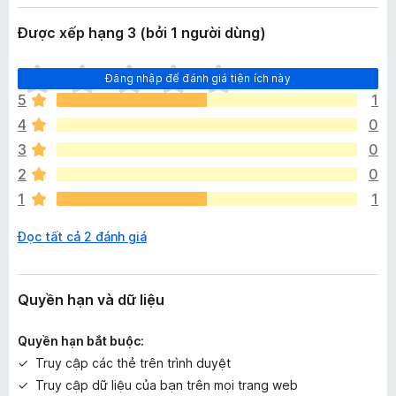
Được xếp hạng 3 (bởi 1 người dùng)
C
Đăng nhập để đánh giá tiện ích này
h
5
1
ư
4
0
a
c
3
0
ó
2
0
x
1
1
ế
p
Đọc tất cả 2 đánh giá
h
ạ
n
g
Quyền hạn và dữ liệu
n
à
Quyền hạn bắt buộc:
o
Truy cập các thẻ trên trình duyệt
Truy cập dữ liệu của bạn trên mọi trang web