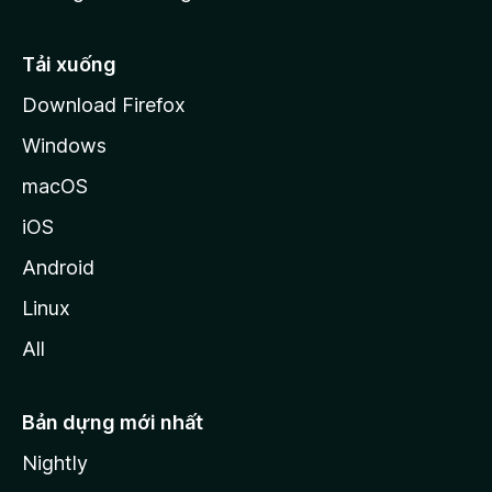
l
l
Tải xuống
a
Download Firefox
Windows
macOS
iOS
Android
Linux
All
Bản dựng mới nhất
Nightly