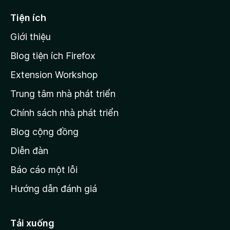
ế
Tiện ích
n
Giới thiệu
t
r
Blog tiện ích Firefox
a
Extension Workshop
n
Trung tâm nhà phát triển
g
c
Chính sách nhà phát triển
h
Blog cộng đồng
ủ
M
Diễn đàn
o
Báo cáo một lỗi
z
Hướng dẫn đánh giá
i
l
l
Tải xuống