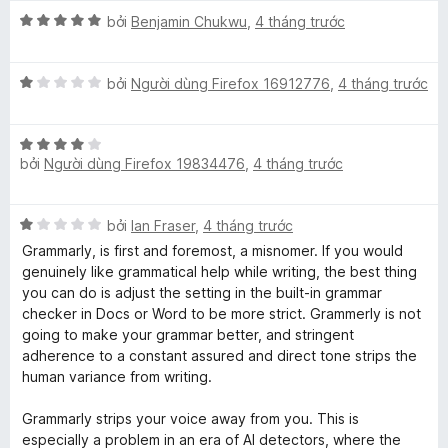
p
n
t
5
X
h
bởi
Benjamin Chukwu
,
4 tháng trước
g
r
e
ế
ạ
1
o
p
n
t
n
r
X
h
bởi
Người dùng Firefox 16912776
,
4 tháng trước
g
r
g
ế
ạ
5
o
s
p
n
A
t
n
ố
X
h
g
r
g
5
bởi
Người dùng Firefox 19834476
,
4 tháng trước
ế
ạ
5
o
s
p
p
n
t
n
ố
h
g
r
g
5
p
X
bởi
Ian Fraser
,
4 tháng trước
ạ
1
o
s
ế
n
t
Grammarly, is first and foremost, a misnomer. If you would
n
ố
p
g
r
genuinely like grammatical help while writing, the best thing
g
5
h
4
o
you can do is adjust the setting in the built-in grammar
s
ạ
t
n
checker in Docs or Word to be more strict. Grammerly is not
ố
n
r
g
going to make your grammar better, and stringent
5
g
o
s
adherence to a constant assured and direct tone strips the
1
n
ố
human variance from writing.
t
g
5
r
s
Grammarly strips your voice away from you. This is
o
ố
especially a problem in an era of AI detectors, where the