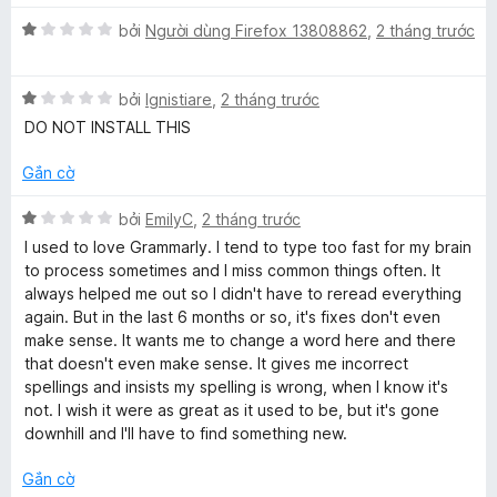
p
n
n
t
X
h
bởi
Người dùng Firefox 13808862
,
2 tháng trước
g
g
ế
ạ
s
5
i
p
n
ố
t
X
h
bởi
Ignistiare
,
2 tháng trước
g
5
r
ế
n
ạ
5
o
DO NOT INSTALL THIS
p
n
t
n
h
g
r
g
Gắn cờ
g
ạ
1
o
s
n
t
n
ố
X
bởi
EmilyC
,
2 tháng trước
a
g
r
g
5
ế
I used to love Grammarly. I tend to type too fast for my brain
1
o
s
p
to process sometimes and I miss common things often. It
n
t
n
ố
h
always helped me out so I didn't have to reread everything
r
g
5
ạ
again. But in the last 6 months or so, it's fixes don't even
o
s
n
d
make sense. It wants me to change a word here and there
n
ố
g
that doesn't even make sense. It gives me incorrect
g
5
1
spellings and insists my spelling is wrong, when I know it's
G
s
t
not. I wish it were as great as it used to be, but it's gone
ố
r
downhill and I'll have to find something new.
r
5
o
n
Gắn cờ