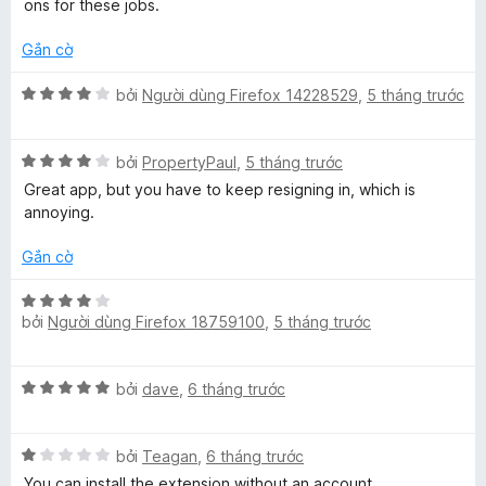
t
n
ons for these jobs.
r
g
o
s
Gắn cờ
n
ố
g
X
5
bởi
Người dùng Firefox 14228529
,
5 tháng trước
s
ế
ố
p
X
5
h
bởi
PropertyPaul
,
5 tháng trước
ế
ạ
Great app, but you have to keep resigning in, which is
p
n
annoying.
h
g
ạ
4
Gắn cờ
n
t
g
r
X
4
o
bởi
Người dùng Firefox 18759100
,
5 tháng trước
ế
t
n
p
r
g
h
X
o
bởi
dave
,
6 tháng trước
s
ạ
ế
n
ố
n
p
g
5
g
X
h
bởi
Teagan
,
6 tháng trước
s
4
ế
ạ
ố
t
You can install the extension without an account