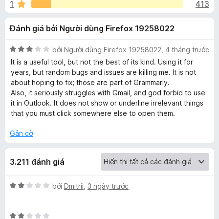
á
1
413
1
F
t
i
c
Đánh giá bởi Người dùng Firefox 19258022
r
r
o
e
h
n
X
bởi
Người dùng Firefox 19258022
,
4 tháng trước
f
g
ế
It is a useful tool, but not the best of its kind. Using it for
o
o
s
p
years, but random bugs and issues are killing me. It is not
x
ố
h
about hoping to fix; those are part of Grammarly.
5
ạ
Also, it seriously struggles with Gmail, and god forbid to use
G
n
it in Outlook. It does not show or underline irrelevant things
g
that you must click somewhere else to open them.
r
3
t
Gắn cờ
a
r
o
3.211 đánh giá
n
m
g
s
X
bởi
Dmitrii
,
3 ngày trước
m
ố
ế
5
p
a
X
h