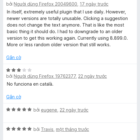
bởi
Người dùng Firefox 20049600
,
17 ngày trước
ế
ạ
r
p
n
In itself, extremely useful plugin that I use daily. However,
h
g
newer versions are totally unusable. Clicking a suggestion
ạ
l
2
does not change the text anymore. That is like the most
n
t
basic thing it should do. I had to downgrade to an older
g
r
version to get this working again. Currently using 8.899.0.
y
2
o
More or less random older version that still works.
t
n
:
r
g
Gắn cờ
o
s
A
n
X
ố
bởi
Người dùng Firefox 19762377
,
22 ngày trước
g
ế
5
s
p
No funciona en català.
I
ố
h
5
ạ
Gắn cờ
W
n
g
X
bởi
eugene
,
22 ngày trước
r
3
ế
t
p
X
r
h
i
bởi
Travis
,
một tháng trước
ế
o
ạ