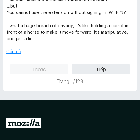
p
n
5
r
…but
h
g
o
You cannot use the extension without signing in. WTF ?!?
ạ
5
n
n
t
g
..what a huge breach of privacy, it's like holding a carrot in
g
r
s
front of a horse to make it move forward, it's manipulative,
1
o
ố
and just a lie.
t
n
5
r
g
Gắn cờ
o
s
n
ố
Trước
Tiếp
g
5
s
Trang 1/129
ố
5
Đ
i
đ