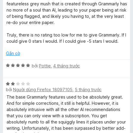
n
5
featureless grey mush that is created through Grammarly has
g
no more of a soul than AI, leading to your paper being at risk
s
of being flagged, and likely you having to, at the very least
ố
re-do your entire paper.
5
Truly, there is no rating too low for me to give Grammarly. If I
could give 0 stars I would. If I could give -5 stars I would.
Gắn cờ
X
bởi
Pottie
,
4 tháng trước
ế
p
X
h
bởi
Người dùng Firefox 18097105
,
5 tháng trước
ế
ạ
p
n
The base Grammarly features used to be absolutely great.
h
g
And for simple corrections, it still is helpful. However, it is
ạ
5
absolutely intrusive with all the other AI recommendations
n
t
that you can only view with a subscription. You get
g
r
absolutely numb to all the squiggly lines it places under your
2
o
writing. Unfortunately, it has been surpassed by better add-