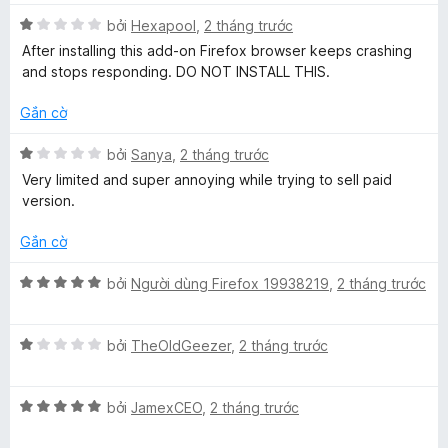
a
g
s
X
bởi
Hexapool
,
2 tháng trước
ố
ế
m
After installing this add-on Firefox browser keeps crashing
5
p
and stops responding. DO NOT INSTALL THIS.
h
m
ạ
Gắn cờ
n
a
g
X
bởi
Sanya
,
2 tháng trước
1
ế
Very limited and super annoying while trying to sell paid
r
t
p
version.
r
h
o
ạ
C
Gắn cờ
n
n
g
g
X
bởi
Người dùng Firefox 19938219
,
2 tháng trước
h
s
1
ế
ố
t
p
e
5
r
X
h
bởi
TheOldGeezer
,
2 tháng trước
o
ế
ạ
c
n
p
n
g
X
h
bởi
JamexCEO
,
2 tháng trước
g
s
ế
ạ
5
k
ố