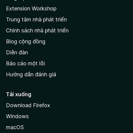
a
Extension Workshop
n
Trung tâm nhà phát triển
g
c
Chính sách nhà phát triển
h
Blog cộng đồng
ủ
M
Diễn đàn
o
Báo cáo một lỗi
z
Hướng dẫn đánh giá
i
l
l
Tải xuống
a
Download Firefox
Windows
macOS