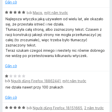
r
h
g
Gắn cờ
o
ạ
s
T
n
n
ố
X
bởi
Macis
,
một năm trước
g
g
5
ế
Najlepsza wtyczka jaką używałem od wielu lat, ale okazało
r
s
5
p
się, że przestała istnieć i nie działa.
ố
t
h
Tłumaczyła całą stroną, albo zaznaczony tekst. Czasem z
a
5
r
ạ
racji konstrukcji jakiejś strony nie mogła przetłumaczyć jej
o
n
całej (to zrozumiałe), więc trzeba było tłumaczyć
n
n
g
zaznaczony tekst.
g
5
Teraz szukam czegoś innego i niestety nic równie dobrego
s
t
s
nie widzę po przetestowaniu kilkunastu wtyczek.
ố
r
5
o
Gắn cờ
l
n
g
X
a
s
bởi
Người dùng Firefox 18862441
,
một năm trước
ế
ố
p
nie działa nawet przy 100 znakach
5
t
h
ạ
Gắn cờ
n
o
g
X
bởi
Người dùng Firefox 18151665
,
2 năm trước