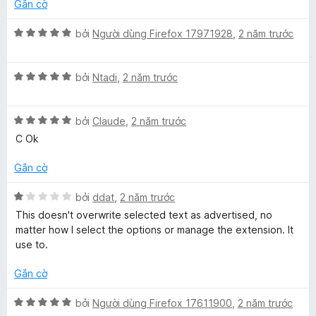
h
g
r
g
5
Gắn cờ
ạ
1
o
s
n
t
n
ố
X
bởi
Người dùng Firefox 17971928
,
2 năm trước
g
r
g
5
ế
4
o
s
p
t
n
ố
X
h
bởi
Ntadi
,
2 năm trước
r
g
5
ế
ạ
o
s
p
n
n
ố
X
h
bởi
Claude
,
2 năm trước
g
g
5
ế
ạ
5
C Ok
s
p
n
t
ố
h
g
r
Gắn cờ
5
ạ
5
o
n
t
n
X
bởi
ddat
,
2 năm trước
g
r
g
ế
This doesn't overwrite selected text as advertised, no
5
o
s
p
matter how I select the options or manage the extension. It
t
n
ố
h
use to.
r
g
5
ạ
o
s
n
Gắn cờ
n
ố
g
g
5
1
X
bởi
Người dùng Firefox 17611900
,
2 năm trước
s
t