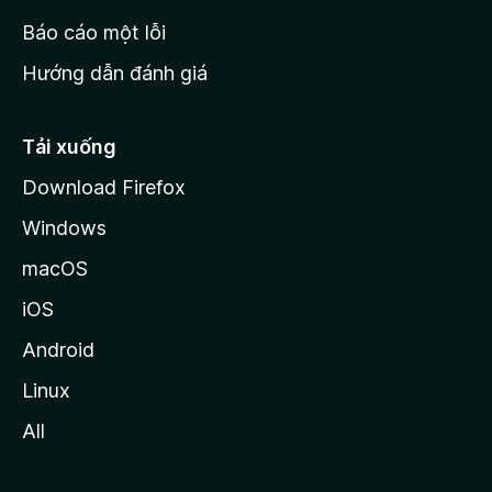
o
Báo cáo một lỗi
z
Hướng dẫn đánh giá
i
l
l
Tải xuống
a
Download Firefox
Windows
macOS
iOS
Android
Linux
All