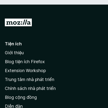
Đ
i
đ
ế
Tiện ích
n
Giới thiệu
t
r
Blog tiện ích Firefox
a
Extension Workshop
n
Trung tâm nhà phát triển
g
c
Chính sách nhà phát triển
h
Blog cộng đồng
ủ
M
Diễn đàn