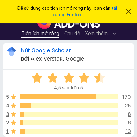
T
Đăng nhập
Để sử dụng các tiện ích mở rộng này, bạn cần
tải
B
ì
xuống Firefox
.
ỏ
T
m
q
i
u
k
a
ệ
Tiện ích mở rộng
Chủ đề
Xem thêm…
i
t
n
h
ế
ô
í
Đ
Nút Google Scholar
m
n
c
g
bởi
Alex Verstak, Google
b
h
á
á
t
o
n
X
r
n
à
ế
ì
y
4,5 sao trên 5
p
n
h
h
5
170
h
ạ
4
25
d
g
n
u
3
8
g
y
4
i
2
6
,
ệ
1
13
5
t